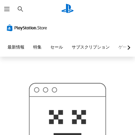
検
お
索
探
し
の
ペ
ー
ジ
は
見
最新情報
特集
セール
サブスクリプション
ゲーム
つ
か
り
ま
せ
ん
で
し
た
。