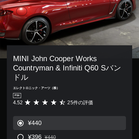
MINI John Cooper Works 
Countryman & Infiniti Q60 Sバン
ドル
エレクトロニック・アーツ（株）
PS4
4.52
25件の評価
評
価
数
は
¥440
2
5
¥396
、
¥440