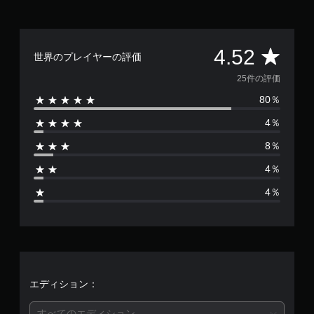
評
4.52
世界のプレイヤーの評価
価
25件の評価
80％
数
4％
は
8％
2
4％
5
4％
、
平
均
評
エディション：
すべてのエディション