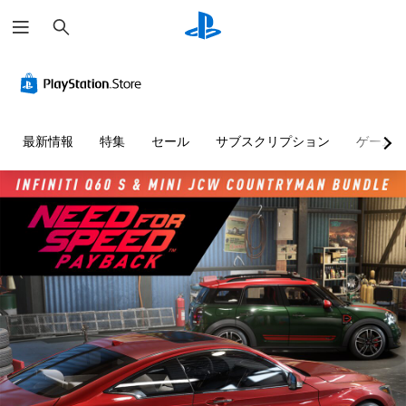
検
索
最新情報
特集
セール
サブスクリプション
ゲーム