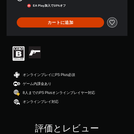
通常価格¥440より値引き
平
EA Play加入で10%オフ
均
評
価
カートに追加
は
5
段
階
中
の
4
.
5
2
オンラインプレイにPS Plus必須
で
す
ゲーム内課金あり
8人までのPS Plusオンラインプレイヤー対応
オンラインプレイ対応
評価とレビュー