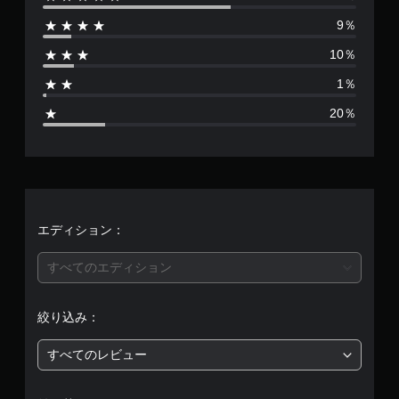
数
ョ
。
面
3
ン
9％
表
D
は
コ
示
オ
10％
や
ン
ー
7
コ
ト
デ
1％
ン
ロ
ィ
0
ト
オ
ー
20％
ロ
で
ル
、
ー
音
な
ラ
声
平
し
ー
を
で
の
出
均
プ
振
力
動
レ
し
評
エディション：
で
イ
て
も
可
、
価
通
すべてのエディション
あ
能
知
な
モ
は
で
た
ー
き
絞り込み：
の
シ
5
ま
周
ョ
す
囲
すべてのレビュー
ン
段
。
の
コ
あ
ン
ら