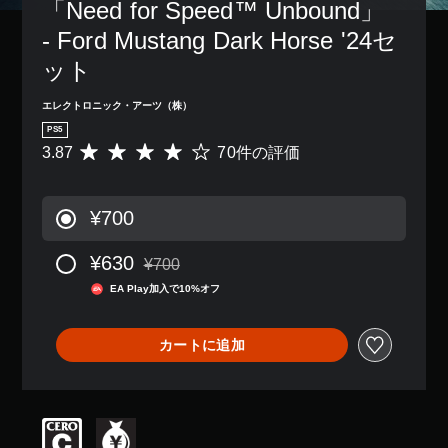
し
の
「Need for Speed™ Unbound」 
き
レ
、
を
た
み
ま
イ
ゲ
- Ford Mustang Dark Horse '24セ
音
り
字
す
で
ー
声
、
幕
。
き
ム
ット
読
制
が
ま
全
み
限
表
す
体
エレクトロニック・アーツ（株）
モ
上
時
示
。
の
げ
ノ
間
さ
PS5
ま
難
で
内
ラ
れ
3.87
70件の評価
評
た
易
き
に
ま
ル
価
は
度
ま
ボ
す
音
数
、
を
す
タ
。
は
重
声
下
¥700
。
ン
7
要
げ
す
を
0
な
る
判
べ
押
¥630
、
色
こ
ボ
¥700
読
て
し
通常価格¥700より値引き
平
を
と
イ
の
し
た
EA Play加入で10%オフ
均
目
が
ス
ス
や
り
評
立
で
チ
ピ
す
す
価
つ
き
ー
ャ
る
カートに追加
い
は
色
ま
カ
こ
ッ
字
5
に
す
ー
と
ト
段
変
幕
。
で
な
の
階
更
同
字
く
文
中
で
じ
幕
、
操
の
き
字