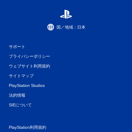
レ
イ
可
能
ト
国／地域：日本
リ
ガ
ー
サポート
エ
フ
プライバシーポリシー
ェ
ク
ウェブサイト利用規約
ト
を
サイトマップ
オ
ン
PlayStation Studios
に
法的情報
し
た
SIEについて
と
き
の
抵
PlayStation利用規約
抗