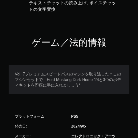
ィ
テキストチャットの読み上げ, ボイスチャッ
ッ
トの文字変換
ク
フ
ィ
ー
ド
ゲーム／法的情報
バ
ッ
ク
を
使
わ
ず
Vol. 7プレミアムスピードパスのマシンを取り逃した？この
に
マシンセットで、Ford Mustang Dark Horse '24と3つのボデ
ゲ
ィキットを即座に手に入れましょう*
ー
ム
を
プ
レ
プラットフォーム:
PS5
イ
で
発売日:
2024/9/5
き
ま
メーカー:
エレクトロニック・アーツ