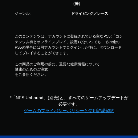
す
（株）
。
ジャンル:
ドライビング／レース
ア
ダ
プ
このコンテンツは、アカウントに登録されている主なPS5(「コン
テ
テンツ共有とオフラインプレイ」設定)ではいつでも、その他の
ィ
PS5の場合には同アカウントでログインした後に、ダウンロード
ブ
してプレイすることができます。
ト
この商品のご利用の前に、重要な健康情報について
リ
健康のためのご注意
ガ
をご参照ください。
ー
エ
フ
ェ
*「NFS Unbound」(別売)と、すべてのゲームアップデートが
ク
必要です。
ト
ゲームのプライバシーポリシーと使用許諾契約
な
し
で
プ