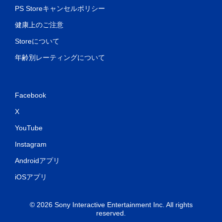
効
PS Storeキャンセルポリシー
果
を
健康上のご注意
使
わ
Storeについて
な
く
年齢別レーティングについて
て
も
ゲ
ー
Facebook
ム
を
X
プ
レ
YouTube
イ
で
Instagram
き
Androidアプリ
ま
す
iOSアプリ
。
© 2026 Sony Interactive Entertainment Inc. All rights
reserved.