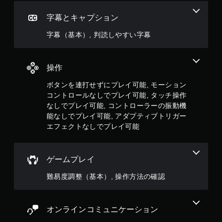
な
し
字幕とキャプション
で
プ
字幕（基本）, 判読しやすい字幕
レ
イ
可
操作
能
コ
ボタンを連打せずにプレイ可能, モーション
ン
コントロールなしでプレイ可能, タッチ操作
ト
なしでプレイ可能, コントローラーの振動機
ロ
能なしでプレイ可能, アダプティブトリガー
ー
エフェクトなしでプレイ可能
ラ
ー
の
振
ゲームプレイ
動
機
難易度調整（基本）, 操作方法の確認
能
／
ハ
プ
オンラインコミュニケーション
テ