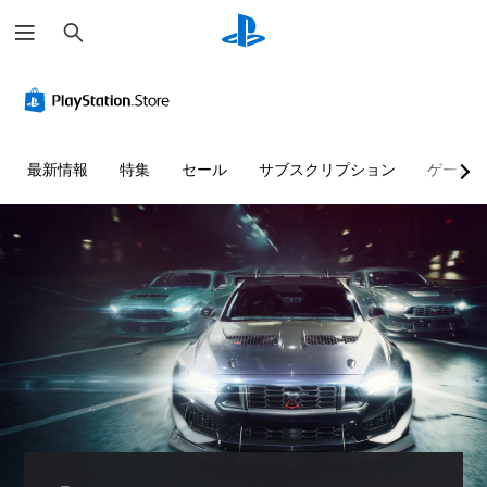
検
索
色
音
字
ボ
難
テ
に
量
幕
タ
易
キ
よ
コ
（
ン
度
ス
る
ン
基
を
調
ト
表
ト
本
連
整
チ
最新情報
特集
セール
サブスクリプション
ゲーム
現
ロ
）
打
（
ャ
の
ー
せ
基
ッ
主
代
ル
ず
本
ト
要
替
に
）
の
な
個
ス
プ
読
々
色
ゲ
ト
レ
み
の
に
ー
ー
音
イ
上
依
ム
リ
量
存
可
の
げ
ー
を
せ
難
能
テ
と
下
ず
易
キ
ボ
キ
げ
に
度
ス
タ
ャ
た
ゲ
を
ト
ン
ラ
り
ー
変
チ
を
ク
消
ム
更
ャ
連
タ
音
を
し
ッ
打
ー
で
プ
て
ト