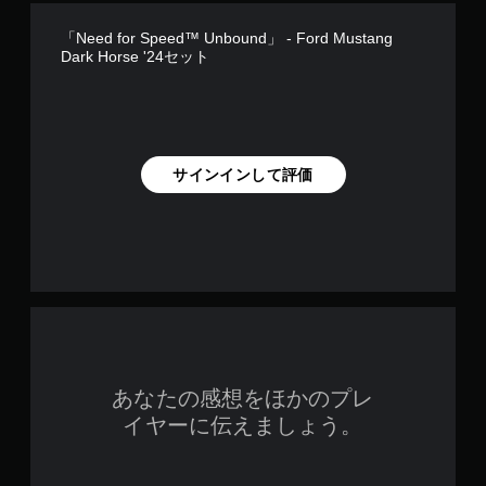
チ
方
向
操
「Need for Speed™ Unbound」 - Ford Mustang
が
作
Dark Horse '24セット
わ
な
か
し
り
で
ま
プ
す
レ
。
サインインして評価
イ
可
能
タ
ッ
チ
操
作
を
使
わ
あなたの感想をほかのプレ
ず
イヤーに伝えましょう。
に
ゲ
ー
ム