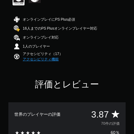
音
を
ゲ
作
3
ま
変
声
読
ー
方
.
す
換
を
み
ム
法
8
。
出
や
の
ボ
オンラインプレイにPS Plus必須
7
の
力
す
プ
イ
で
確
す
く
音
レ
16人までのPS Plusオンラインプレイヤー対応
ス
す
認
る
表
イ
声
チ
オンラインプレイ対応
よ
示
や
ゲ
ャ
ヒ
う
し
メ
ー
ッ
ン
1人のプレイヤー
設
ま
ニ
ム
ト
ト
アクセシビリティ（17）
定
す
ュ
の
を
の
アクセシビリティ機能
で
。
ー
操
テ
代
き
操
作
キ
替
ま
作
方
ス
す
が
法
ト
音
。
評価とレビュー
で
を
で
声
き
い
表
に
ま
つ
示
よ
3
す
で
で
る
D
。
も
き
ヒ
オ
見
ま
ン
評
3.87
ー
世界のプレイヤーの評価
ら
す
ト
モ
デ
れ
。
を
価
ー
70件の評価
ィ
ま
、
シ
オ
す
画
60％