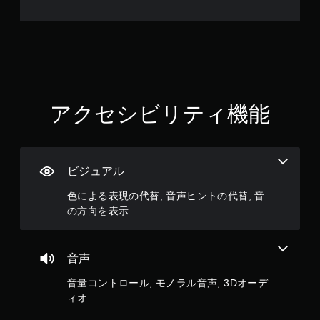
を
プ
レ
イ
で
き
ま
す
アクセシビリティ機能
。
コ
ン
ビジュアル
ト
ロ
色による表現の代替, 音声ヒントの代替, 音
ー
の方向を表示
ラ
ー
の
音声
振
動
音量コントロール, モノラル音声, 3Dオーデ
機
ィオ
能