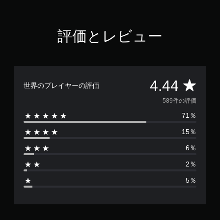
4
4
で
評価とレビュー
す
評
4.44
世界のプレイヤーの評価
価
589件の評価
71％
数
15％
は
6％
5
2％
8
5％
9
、