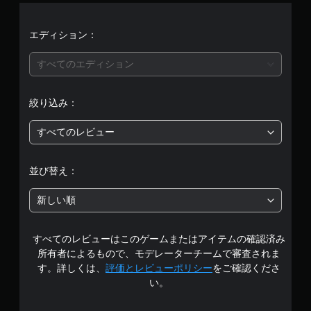
平
均
エディション：
評
すべてのエディション
価
絞り込み：
は
すべてのレビュー
5
段
並び替え：
階
新しい順
中
すべてのレビューはこのゲームまたはアイテムの確認済み
の
所有者によるもので、モデレーターチームで審査されま
4
す。詳しくは、
評価とレビューポリシー
をご確認くださ
い。
.