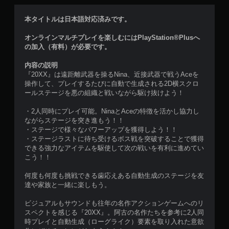
本タイトルは日本語対応済みです。
オンラインマルチプレイを楽しむにはPlayStation®Plusへ
の加入（有料）が必要です。
内容の説明
『20XX』は遠距離武器を操るNina、近接武器で戦うAceを
操作して、プレイするたびに自動で生成される2D横スクロ
ールステージを悪の組織と戦いながら駆け抜けよう！
・2人同時にプレイ可能。NinaとAceの特徴を活かし協力し
ながらステージを突き進もう！！
・ステージで様々なパワーアップを獲得しよう！！
・ステージラストに待ち受けるボス戦を突破することで獲得
できる強力なアイテムを駆使して次の戦いを有利に進めてい
こう！！
何度も何度も挑戦できる歯応えある自動生成のステージを友
達や家族と一緒に楽しもう。
ビジュアルもサウンドも往年の名作アクションゲームへのリ
スペクトを感じる『20XX』。阿古の名作たちを参考に2人同
時プレイと自動生成（ローグライク）要素を取り入れた意欲