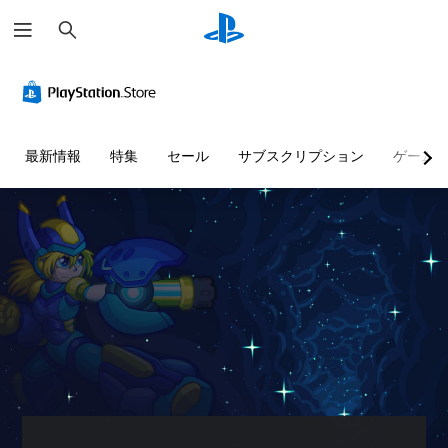
検
索
最新情報
特集
セール
サブスクリプション
ゲーム