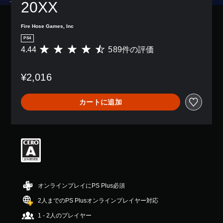
20XX
Fire Hose Games, Inc
PS4
4.44
589件の評価
評
価
数
¥2,016
は
5
8
カートに追加
9
、
平
均
評
価
は
5
段
階
オンラインプレイにPS Plus必須
中
2人までのPS Plusオンラインプレイヤー対応
の
4
1 - 2人のプレイヤー
.