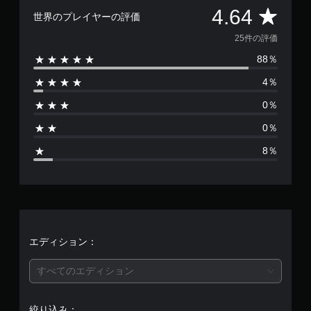
評
4.64
世界のプレイヤーの評価
価
25件の評価
88％
数
4％
は
0％
2
0％
5
8％
、
平
均
評
エディション：
価
すべてのエディション
は
絞り込み：