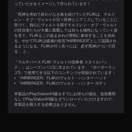
っていたかをイメージして作られています！
「死神を求めて終わりなき旅を続けていたFL4Kは、チルド
レン・オブ・ヴォルトが日々死神とニアミスしていることに
気づく。熱心にヴォルトを探すチルドレン・オブ・ヴォルト
の狂信者たちが大量に殺戮しては自らも犠牲になっていく姿
を見て、FL4Kもこの血まみれの聖戦に参加することを決め
る。やがてFL4Kは破滅の前兆“H4RBINGER”として認識され
るようになる。FL4Kが行く先々には、必ず死神がついて回
る… と」
「マルチバース FL4K ヴォルトの信奉者 スタイルパッ
ク」」はシーズンパス2に含まれています。『ボーダーラン
ズ3』で使用できる以下のコンテンツが収録されています：
• 「H4RBINGER」FL4Kのヴォルト・ハンター ヘッド
• 「H4RBINGER」FL4Kのヴォルト・ハンター ボディ
本製品のPlayStation®4版をすでにお持ちの場合、追加費用
なしでPlayStation®5版をダウンロードいただけますので、
本製品を購入する必要はありません。