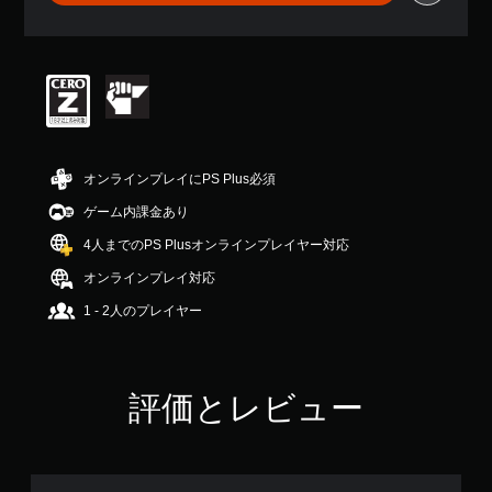
平
均
評
価
は
5
段
階
中
オンラインプレイにPS Plus必須
の
4
ゲーム内課金あり
.
4人までのPS Plusオンラインプレイヤー対応
6
4
オンラインプレイ対応
で
す
1 - 2人のプレイヤー
評価とレビュー