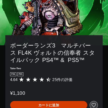
ボーダーランズ3　マルチバー
ス FL4K ヴォルトの信奉者 スタ
イルパック PS4™ &  PS5™
Take-Two
PS4
PS5
4.64
25件の評価
評
価
数
¥1,100
は
2
5
カートに追加
、