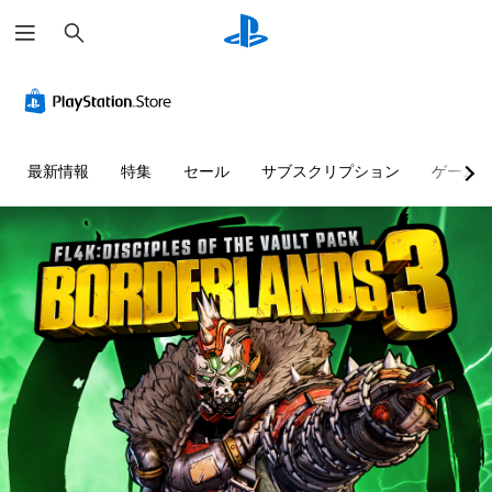
検
索
最新情報
特集
セール
サブスクリプション
ゲーム