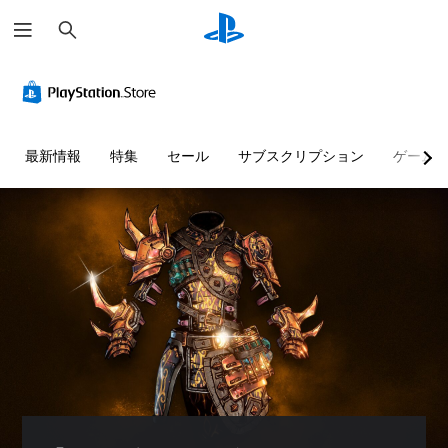
検
索
最新情報
特集
セール
サブスクリプション
ゲーム