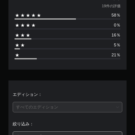
価
19件の評価
58％
数
0％
は
16％
1
5％
9
21％
、
平
均
評
エディション：
価
すべてのエディション
は
絞り込み：
5