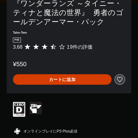
『ワンダーランズ ～タイニー・
ティナと魔法の世界』  勇者のゴ
ールデンアーマー・パック
Take-Two
PS5
3.68
19件の評価
評
価
数
¥550
は
1
9
カートに追加
、
平
均
評
価
は
5
段
階
中
オンラインプレイにPS Plus必須
の