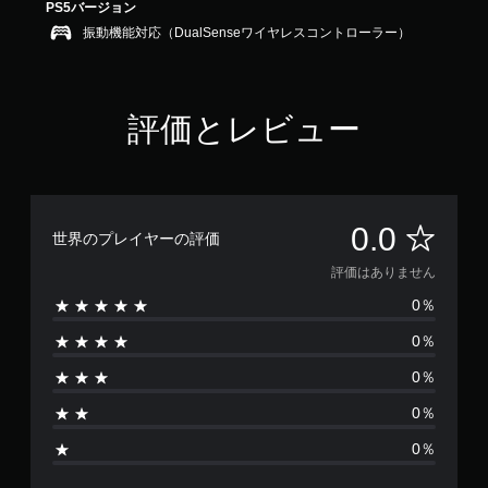
PS5バージョン
振動機能対応（DualSenseワイヤレスコントローラー）
評価とレビュー
評
0.0
世界のプレイヤーの評価
価
評価はありません
0％
は
0％
あ
0％
り
0％
ま
0％
せ