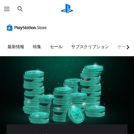
検
索
最新情報
特集
セール
サブスクリプション
ゲーム