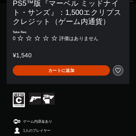
PS5™版『マーベル ミッドナイ
ト・サンズ』：1,500エクリプス
クレジット（ゲーム内通貨）
Take-Two
0
評価はありません
評
価
は
¥1,540
あ
り
ま
カートに追加
せ
ん
ゲーム内課金あり
1人のプレイヤー