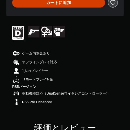
カートに追加
、
平
均
評
価
は
5
段
階
中
ゲーム内課金あり
の
4
オフラインプレイ対応
.
1人のプレイヤー
6
で
リモートプレイ対応
す
PS5バージョン
振動機能対応（DualSenseワイヤレスコントローラー）
PS5 Pro Enhanced
評価とレビュー