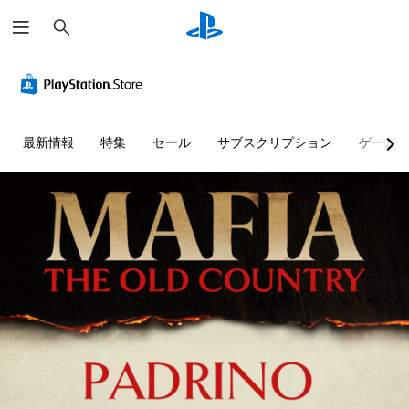
検
索
最新情報
特集
セール
サブスクリプション
ゲーム