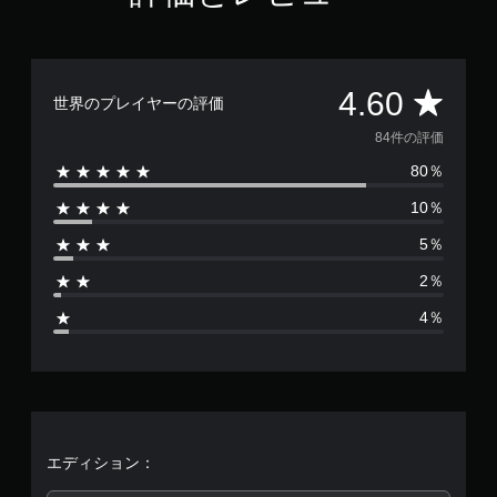
評
4.60
世界のプレイヤーの評価
価
84件の評価
80％
数
10％
は
5％
8
2％
4
4％
、
平
均
評
エディション：