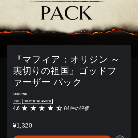
『マフィア：オリジン ～
裏切りの祖国』ゴッドフ
ァーザー パック
Take-Two
PS5
PS5 PRO ENHANCED
4.6
84件の評価
評
価
数
¥1,320
は
8
4