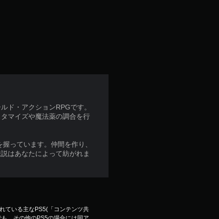
ルド・アクションRPGです。
スタマイズや魔法薬の調合を行
を握っています。仲間を作り、
伝説はあなたによって紡がれま
ている主なPS5(「コンテンツ共
も、その他のPS5の場合には同ア