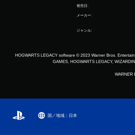
発売日:
メーカー:
ジャンル:
HOGWARTS LEGACY software © 2023 Warner Bros. Entertain
GAMES, HOGWARTS LEGACY, WIZARDING WO
WARNER BR
国／地域：日本