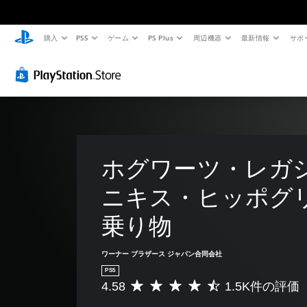
購入
PS5
ゲーム
PS Plus
周辺機器
最新情報
サポ
ホグワーツ・レガシ
ニキス・ヒッポグ
乗り物
ワーナー ブラザース ジャパン合同会社
PS5
4.58
1.5K件の評価
評
価