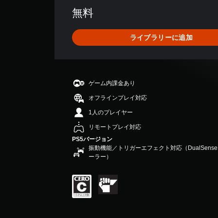
数
無料
は
1
.
ライブラリーに追加
5
K
、
平
均
ゲーム内課金あり
評
価
オフラインプレイ対応
は
1人のプレイヤー
5
段
リモートプレイ対応
階
PS5バージョン
中
振動機能／トリガーエフェクト対応（DualSen
の
ーラー）
4
.
5
8
で
す