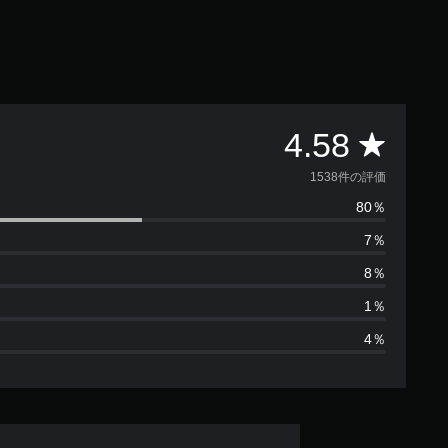
評
4.58
価
1538件の評価
80％
数
7％
は
8％
1
1％
4％
5
3
8