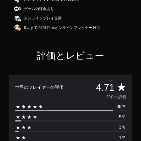
.
ゲーム内課金あり
7
1
オンラインプレイ専用
で
す
8人までのPS Plusオンラインプレイヤー対応
評価とレビュー
評
4.71
世界のプレイヤーの評価
価
80件の評価
88％
数
5％
は
3％
8
1％