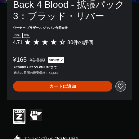
Back 4 Blood - 拡張パック
3：ブラッド・リバー
ワーナー ブラザース ジャパン合同会社
PS4
PS5
4.71
80件の評価
評
価
数
¥165
は
¥1,650
90%オフ
通常価格¥1,650より値引き
8
2026/8/12 02:59 PM UTCまで
0
過去30日間の最安価格：¥1,650
、
平
カートに追加
均
評
価
は
5
段
階
中
の
4
オンラインプレイにPS Plus必須