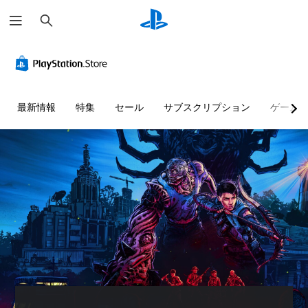
検
索
最新情報
特集
セール
サブスクリプション
ゲーム