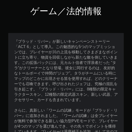
ゲーム／法的情報
『ブラッド・リバー』が新しいキャンペーンストーリー
「ACT 6」として導入。この魅惑的な5つのマップミッショ
ンでは、プレイヤーが川の上流を移動してさまざまなポイン
トに立ち寄り、物資を回収しながら新たな敵を倒していきま
す。この拡張パックには、元カルト信者で浮浪者だった “タ
ラ”がクリーナーとなり登場。彼女に同行するのは、友好的
なトールボーイで仲間の“ジェフ”。タラがチームにいる時に
マップのどこかに出現させる笛を使用すれば、どのクリーナ
ーでも召喚できます。呼び出されたジェフは、究極の混乱を
引き起こす。『ブラッド・リバー』には、8種類の限定キャ
ラクタースキン、12種類の限定武器スキン、新しい武器、ア
クセサリー、カードも含まれています。
さらに、真新しい「ワームの試練」モードが『ブラッド・リ
バー』に追加されました。「ワームの試練」は全プレイヤー
が無料で参加できる新しい協力型PVEモードで、プレイヤー
が4つのマップを選び進んでき、その先々でポイントを獲得
していきます。プレイヤーは退廃補正を追加、そして次のマ