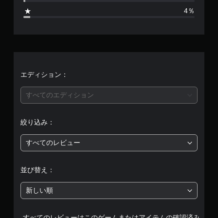
0
4％
、
平
均
評
エディション：
価
すべてのエディション
は
絞り込み：
5
すべてのレビュー
段
階
並び替え：
中
新しい順
の
すべてのレビューはこのゲームまたはアイテムの確認済み