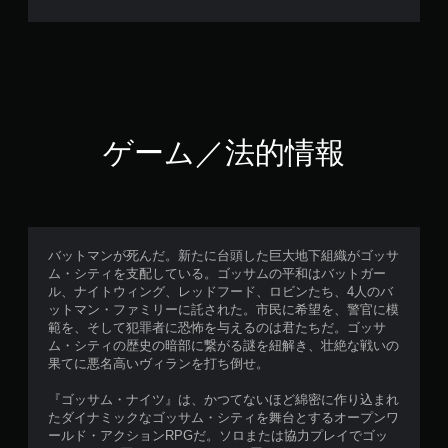
ゲーム／法的情報
バットマンが死んだ。新たに台頭した巨大地下組織がゴッサ
ム・シティを支配している。ゴッサムの平和はバットガー
ル、ナイトウィング、レッドフード、ロビンたち、4人のバ
ットマン・ファミリーに託された。市民に希望を、警官に模
範を、そして犯罪者に恐怖を与えるのは君たちだ。ゴッサ
ム・シティの歴史の暗部に繋がる謎を紐解き、壮絶な戦いの
果てに悪名高いヴィランを打ち倒せ。
『ゴッサム・ナイツ』は、かつてないほど綿密に作り込まれ
たダイナミックなゴッサム・シティを舞台とするオープンワ
ールド・アクションRPGだ。ソロまたは協力プレイでゴッ