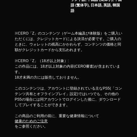
語 (繁体字), 日本語, 英語, 韓国
語
※CERO「Z」のコンテンツ（ゲーム本編及び体験版）をご購入い
ただくには、クレジットカードによる決済が必要です。ご購入の
ときに、ウォレットの残高にかかわらず、コンテンツの価格と同
額がクレジットカードから支払われます。
※CERO「Z」（18才以上対象）:
この作品には、18才以上対象の内容(CERO審査)が含まれていま
す。
18才未満の方には販売しておりません。
このコンテンツは、アカウントに登録されている主なPS5(「コン
テンツ共有とオフラインプレイ」設定)ではいつでも、その他の
PS5の場合には同アカウントでログインした後に、ダウンロード
してプレイすることができます。
この商品のご利用の前に、重要な健康情報について
健康のためのご注意
をご参照ください。