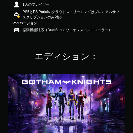
2
1人のプレイヤー
4
PS5とPS Portalのクラウドストリーミングはプレミアムサブ
で
スクリプションのみ対応
す
PS5バージョン
振動機能対応（DualSenseワイヤレスコントローラー）
エディション：
ス
タ
ン
ダ
ー
ド
・
エ
デ
ィ
シ