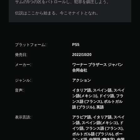
サムの5つの区をパトロールし、犯罪を鎮圧しよう。
伝説はここから始まる。今こそナイトとなれ。
プラットフォーム:
PS5
発売日:
2022/10/20
メーカー:
ワーナー ブラザース ジャパン
合同会社
ジャンル:
アクション
音声:
イタリア語, スペイン語, スペイ
ン語(メキシコ), ドイツ語, フラ
ンス語 (フランス), ポルトガル
語 (ブラジル), 英語
表示言語:
アラビア語, イタリア語, スペイ
ン語, スペイン語(メキシコ), ド
イツ語, フランス語 (フランス),
ポルトガル語 (ブラジル), ポー
ランド語, 中国語 (簡体字), 中国