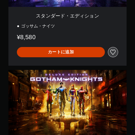
ョ
ン
スタンダード・エディション
ゴッサム・ナイツ
¥8,580
カートに追加
デ
ラ
ッ
ク
ス
・
エ
デ
ィ
シ
ョ
ン