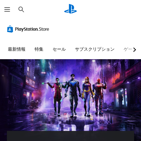
検
索
最新情報
特集
セール
サブスクリプション
ゲーム