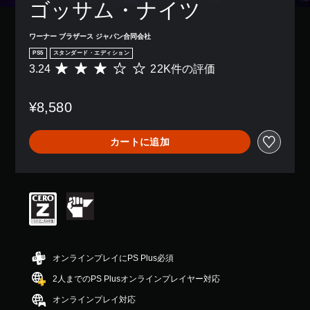
ゴッサム・ナイツ
ワーナー ブラザース ジャパン合同会社
PS5
スタンダード・エディション
3.24
22K件の評価
評
価
数
¥8,580
は
2
2
カートに追加
K
、
平
均
評
価
は
5
段
階
オンラインプレイにPS Plus必須
中
2人までのPS Plusオンラインプレイヤー対応
の
3
オンラインプレイ対応
.