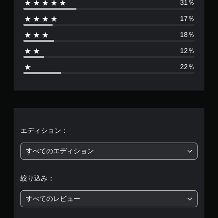
31％
数
17％
は
18％
2
12％
2
22％
2
5
7
、
エディション：
平
すべてのエディション
均
絞り込み：
評
すべてのレビュー
価