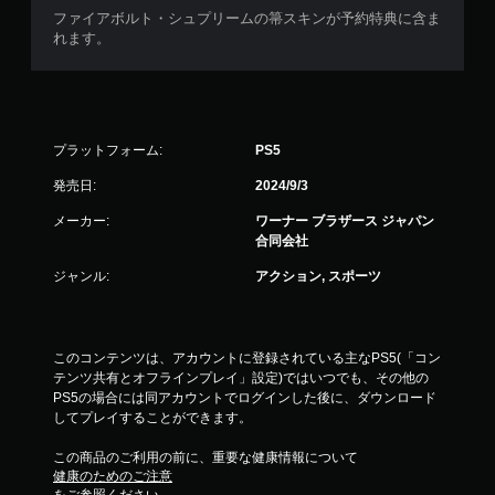
ず
ファイアボルト・シュプリームの箒スキンが予約特典に含ま
れます。
に
プ
レ
イ
可
能
プラットフォーム:
PS5
同
発売日:
2024/9/3
時
に
メーカー:
ワーナー ブラザース ジャパン
複
合同会社
数
ジャンル:
アクション, スポーツ
の
ボ
タ
ン
を
このコンテンツは、アカウントに登録されている主なPS5(「コン
押
テンツ共有とオフラインプレイ」設定)ではいつでも、その他の
し
PS5の場合には同アカウントでログインした後に、ダウンロード
た
してプレイすることができます。
り
長
この商品のご利用の前に、重要な健康情報について
健康のためのご注意
押