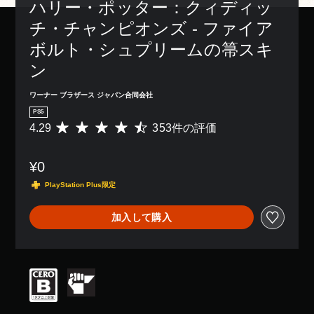
レ
の
ハリー・ポッター：クィディッ
ら
き
レ
を
イ
み
れ
ま
イ
チ・チャンピオンズ - ファイア
音
ア
字
ま
す
で
声
ウ
幕
す
。
き
ボルト・シュプリームの箒スキ
読
ト
が
。
ま
み
を
表
ン
す
3
上
使
示
。
練
げ
D
っ
さ
ま
ワーナー ブラザース ジャパン合同会社
習
で
た
オ
れ
た
き
PS5
り
モ
ま
ー
は
ま
4.29
353件の評価
、
評
す
ー
デ
、
す
ボ
価
。
ド
重
ィ
。
タ
数
要
オ
ゲ
¥0
ン
は
な
ー
3
配
3
色
ボ
PlayStation Plus限定
ム
D
置
5
を
イ
の
オ
を
3
目
メ
ス
ー
編
加入して購入
、
立
イ
チ
デ
集
平
つ
ン
ャ
ィ
し
均
色
プ
オ
て
ッ
評
に
レ
で
、
価
ト
変
イ
音
操
は
の
更
に
声
作
5
文
で
影
を
方
段
き
字
響