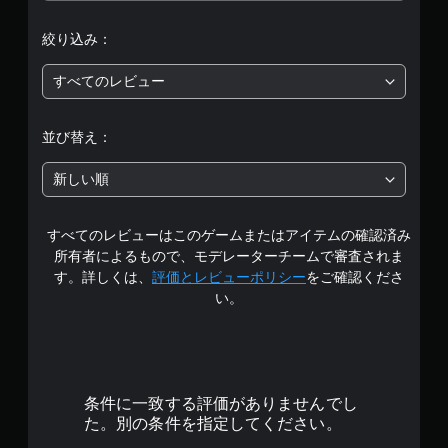
価
す
。
絞り込み：
は
ス
すべてのレビュー
5
テ
ィ
段
並び替え：
ッ
ク
階
新しい順
操
中
作
の
すべてのレビューはこのゲームまたはアイテムの確認済み
の
反
所有者によるもので、モデレーターチームで審査されま
転
4
す。詳しくは、
評価とレビューポリシー
をご確認くださ
（
い。
基
.
本
）
2
ス
9
テ
ィ
条件に一致する評価がありませんでし
ッ
で
た。別の条件を指定してください。
ク