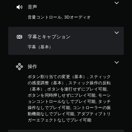
時
間
音声
内
に
音量コントロール, 3Dオーディオ
ボ
タ
ン
字幕とキャプション
を
押
字幕（基本）
し
た
り
す
操作
る
こ
ボタン割り当ての変更（基本）, スティック
と
の感度調整（基本）, スティック操作の反転
な
（基本）, ボタンを連打せずにプレイ可能,
く
ボタンを同時押しせずにプレイ可能, モーシ
、
ョンコントロールなしでプレイ可能, タッチ
ゲ
ー
操作なしでプレイ可能, コントローラーの振
ム
動機能なしでプレイ可能, アダプティブトリ
の
ガーエフェクトなしでプレイ可能
プ
レ