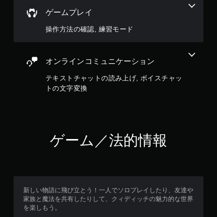
イ
や
ゲームプレイ
メ
ニ
操作方法の確認, 練習モード
ュ
ー
操
オンラインコミュニケーション
作
が
テキストチャットの読み上げ, ボイスチャッ
で
トの文字変換
き
ま
す
。
ゲーム／法的情報
ボ
タ
ン
を
同
時
新しい物語に飛び立とう！一人でソロプレイしたり、友達や
押
家族と魔法を共有したりして、クィディッチの魅力的な世界
し
を楽しもう。
せ