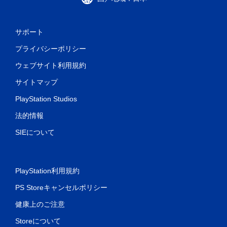
き
ま
す
。
サポート
プライバシーポリシー
モ
ー
ウェブサイト利用規約
シ
サイトマップ
ョ
ン
PlayStation Studios
コ
ン
法的情報
ト
SIEについて
ロ
ー
ル
な
PlayStation利用規約
し
で
PS Storeキャンセルポリシー
プ
健康上のご注意
レ
イ
Storeについて
可