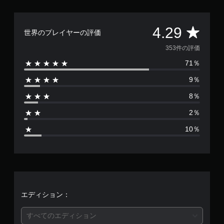
る
）
面
よ
表
ス
う
示
テ
評
4.29
に
や
世界のプレイヤーの評価
ィ
し
コ
ッ
価
ま
353件の評価
ン
ク
す
ト
の
71％
数
。
ロ
感
ー
度
9％
は
ラ
を
ー
8％
い
3
の
く
2％
振
つ
5
動
か
10％
で
の
3
も
オ
通
プ
、
知
シ
で
ョ
平
き
ン
ま
か
均
す
エディション：
ら
。
選
評
べ
すべてのエディション
ま