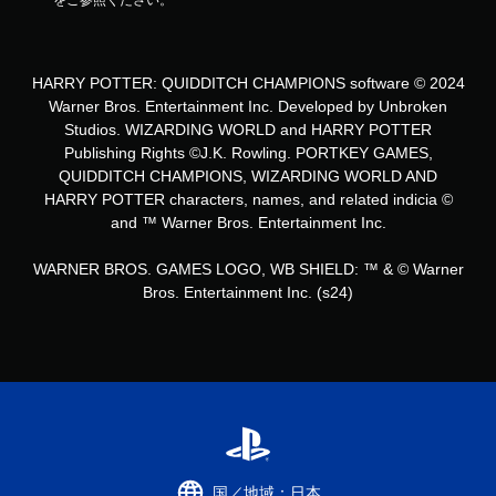
をご参照ください。
し
す
る
こ
と
HARRY POTTER: QUIDDITCH CHAMPIONS software © 2024
な
Warner Bros. Entertainment Inc. Developed by Unbroken
く
Studios. WIZARDING WORLD and HARRY POTTER
ゲ
Publishing Rights ©J.K. Rowling. PORTKEY GAMES,
ー
QUIDDITCH CHAMPIONS, WIZARDING WORLD AND
ム
HARRY POTTER characters, names, and related indicia ©
を
プ
and ™ Warner Bros. Entertainment Inc.
レ
イ
WARNER BROS. GAMES LOGO, WB SHIELD: ™ & © Warner
し
Bros. Entertainment Inc. (s24)
た
り
メ
ニ
ュ
ー
を
操
作
で
国／地域：日本