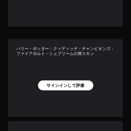
操
す
作
の
反
転
オ
プ
シ
ョ
ハリー・ポッター：クィディッチ・チャンピオンズ -
ン
ファイアボルト・シュプリームの箒スキン
が
用
意
さ
れ
て
サインインして評価
い
ま
す
。
ボ
タ
ン