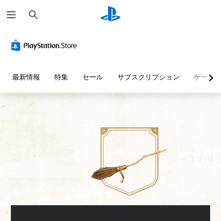
検
索
色
音
字
ボ
操
テ
に
量
幕
タ
作
キ
よ
コ
（
ン
方
ス
る
ン
基
割
法
ト
表
ト
本
り
の
チ
最新情報
特集
セール
サブスクリプション
ゲーム
現
ロ
）
当
確
ャ
の
ー
て
認
ッ
主
代
ル
の
ト
要
ゲ
替
変
の
な
ー
個
ス
更
読
ム
々
色
ト
（
の
み
の
に
ー
操
音
基
上
依
リ
作
量
存
本
げ
ー
方
を
せ
）
テ
と
法
下
ず
キ
プ
キ
を
げ
に
ス
リ
ャ
い
た
ゲ
ト
セ
ラ
つ
り
ー
チ
ッ
ク
で
消
ム
ャ
ト
タ
も
音
を
ッ
の
ー
見
で
プ
ト