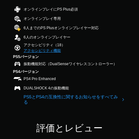
出
法
階
ま
変
し
力
を
中
す
オンラインプレイにPS Plus必須
な
換
し
変
の
。
い
て
更
4
ボ
オンラインプレイ専用
、
、
で
.
イ
練
6人までのPS Plusオンラインプレイヤー対応
音
あ
き
2
ス
習
な
ま
9
声
チ
6人のオンラインプレイヤー
用
た
す
で
ャ
ヒ
の
アクセシビリティ（18）
の
。
す
ッ
ン
モ
アクセシビリティ機能
周
ト
ト
ー
PS5バージョン
囲
を
の
ス
ド
の
テ
振動機能対応（DualSenseワイヤレスコントローラー）
代
テ
が
あ
キ
PS4バージョン
用
替
ィ
ら
ス
意
ッ
PS4 Pro Enhanced
ゆ
ト
音
さ
る
ク
で
声
DUALSHOCK 4の振動機能
れ
場
の
表
に
て
所
PS5とPS4の互換性に関するお知らせをすべてみ
示
よ
感
い
か
る
で
る
度
ま
ら
き
ヒ
調
す
音
ま
ン
整
。
が
す
ト
（
聞
。
評価とレビュー
を
基
こ
、
本
え
画