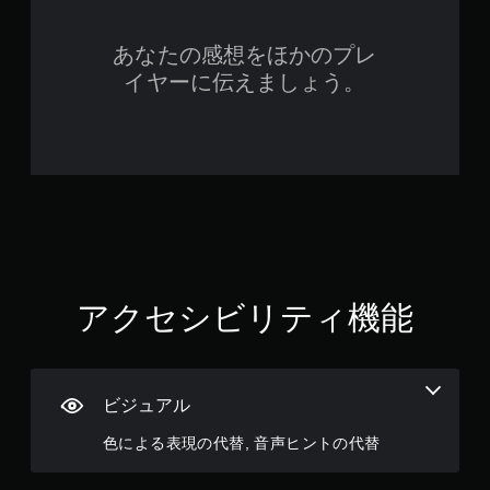
を
連
あなたの感想をほかのプレ
打
せ
イヤーに伝えましょう。
ず
に
プ
レ
イ
可
能
ボ
タ
ン
アクセシビリティ機能
を
連
打
し
た
ビジュアル
り
、
色による表現の代替, 音声ヒントの代替
制
限