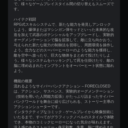
で、様々なゲームプレイスタイル間の切り替えもスムーズで
す。
ハイテク戦闘
RPG式スキルシステムで、新たな能力を発見しアンロック
しよう。爆弾またはマシンガン弾モッドといった未来的な改
造を加えて武器のポテンシャルをアップグレードし、実験的
オーグメンテーションで脳を拡張して、敵に立ち向かおう。
与えられた新たな能力の制御法を習得し、周囲環境を操作し
よう。念力などのスーパーヒーローのような能力を獲得し、
敵を空中へ放ったり、巨大な物体をまとめて投げたりしよ
う。様々なシステムをハッキングして罠を仕掛けたり、敵の
脳に埋め込まれたインプラントをオーバーヒート状態に陥れ
よう。
機能の概要
流れるようなサイバーパンクアクション – FORECLOSED
は、アクション、サスペンス、実験的オーグメンテーション
（技術を用いた人間能力拡張）がたっぶり詰まったサイバー
パンクワールドを舞台に繰り広げられる、ストーリー主導の
アクションシューターです。
インタラクティブなコミック - ゲームプレイから映像技術に
いたるまで、すべてがグラフィックノベルのスタイルで体験
でき、本物のコミックヒーローになった気分が味わえます。
没入感のあるストーリー - 身元剥奪、失業、脳に埋め込まれ