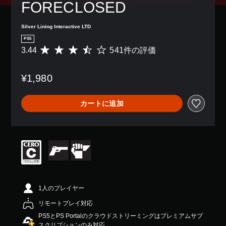
FORECLOSED
Silver Lining Interactive LTD
PS5
3.44
541件の評価
評
価
数
¥1,980
は
5
4
カートに追加
1
、
平
均
評
価
は
5
段
階
1人のプレイヤー
中
リモートプレイ対応
の
3
PS5とPS Portalのクラウドストリーミングはプレミアムサブ
.
スクリプションのみ対応