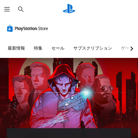
検
索
最新情報
特集
セール
サブスクリプション
ゲーム