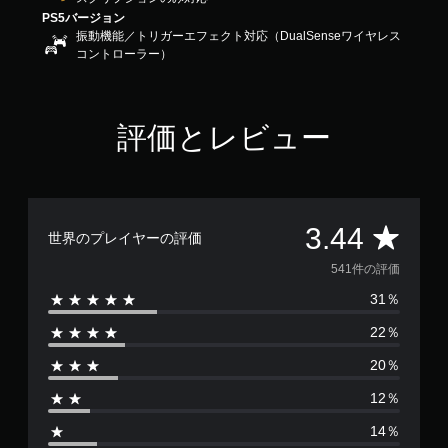
4
PS5バージョン
4
振動機能／トリガーエフェクト対応（DualSenseワイヤレス
で
コントローラー）
す
評価とレビュー
評
3.44
世界のプレイヤーの評価
価
541件の評価
31％
数
22％
は
20％
5
12％
4
14％