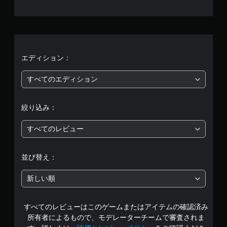
1
、
平
均
エディション：
評
すべてのエディション
価
絞り込み：
は
すべてのレビュー
5
段
並び替え：
階
新しい順
中
すべてのレビューはこのゲームまたはアイテムの確認済み
の
所有者によるもので、モデレーターチームで審査されま