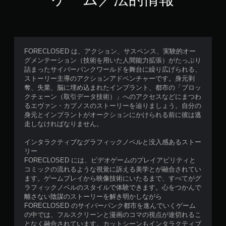
FORECLOSED は、アクション、サスペンス、実験的オー
グメンテーション（技術を用いた人間能力拡張）がたっぶり
詰まったサイバーパンクワールドを舞台に繰り広げられる、
ストーリー主導のアクションアドベンチャーです。身元剥
奪、失業、脳に埋め込まれたインプラント、都市の「ブロッ
クチェーン（取引データ技術）」へのアクセスなどにまつわ
るエヴァン・カプノスのストーリーを辿りましょう。自分の
身元とインプラントがオークションにかけられる前に彼は逃
走しなければなりません。
インタラクティブなグラフィックノベルと没入感あるストー
リー
FORECLOSED には、ビデオゲームのプレイアビリティと
コミックの流れるような視覚に訴える美学とが融合されてい
ます。ゲームプレイから映像技術にいたるまで、すべてがグ
ラフィックノベルのスタイルで体験できます。心をつかんで
離さない陰謀のストーリーを解き明かしながら
FORECLOSED のサイバーパンク都市を進んでいくゲーム
の中では、フルスクリーンと漫画のコマの視点が途切れるこ
となく融合されています。カットシーンもインタラクティブ