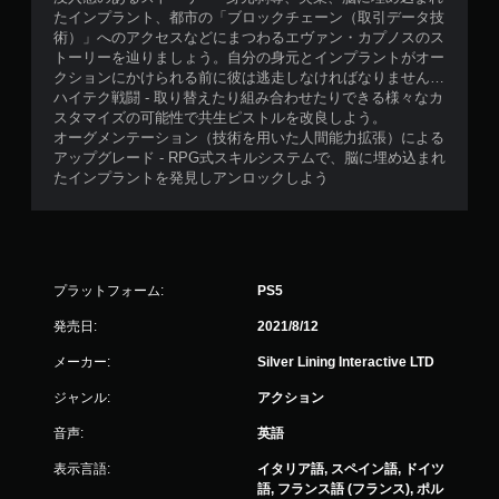
たインプラント、都市の「ブロックチェーン（取引データ技
術）」へのアクセスなどにまつわるエヴァン・カプノスのス
トーリーを辿りましょう。自分の身元とインプラントがオー
クションにかけられる前に彼は逃走しなければなりません…
ハイテク戦闘 - 取り替えたり組み合わせたりできる様々なカ
スタマイズの可能性で共生ピストルを改良しよう。
オーグメンテーション（技術を用いた人間能力拡張）による
アップグレード - RPG式スキルシステムで、脳に埋め込まれ
たインプラントを発見しアンロックしよう
プラットフォーム:
PS5
発売日:
2021/8/12
メーカー:
Silver Lining Interactive LTD
ジャンル:
アクション
音声:
英語
表示言語:
イタリア語, スペイン語, ドイツ
語, フランス語 (フランス), ポル