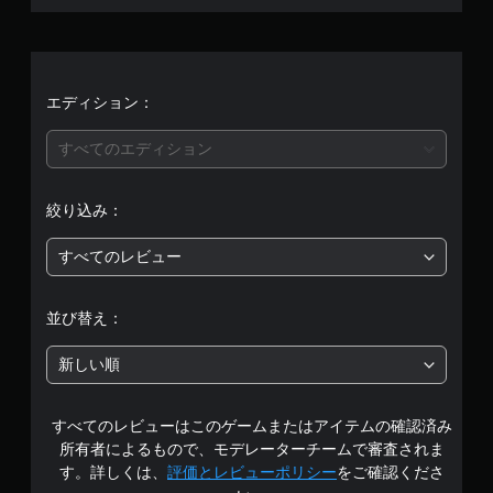
平
均
評
エディション：
価
すべてのエディション
は
絞り込み：
5
すべてのレビュー
段
階
並び替え：
中
新しい順
の
すべてのレビューはこのゲームまたはアイテムの確認済み
4
所有者によるもので、モデレーターチームで審査されま
.
す。詳しくは、
評価とレビューポリシー
をご確認くださ