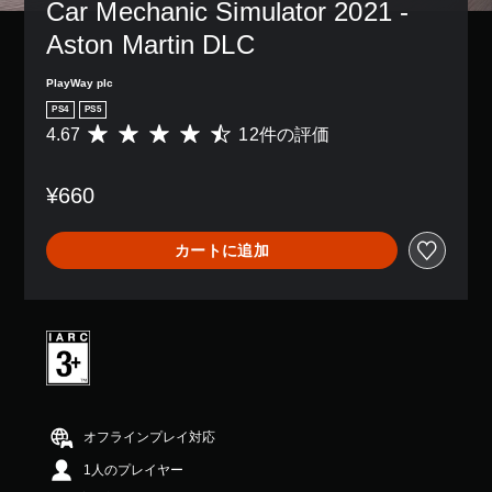
Car Mechanic Simulator 2021 - 
Aston Martin DLC
PlayWay plc
PS4
PS5
4.67
12件の評価
評
価
数
¥660
は
1
2
カートに追加
、
平
均
評
価
は
5
段
階
中
オフラインプレイ対応
の
1人のプレイヤー
4
.