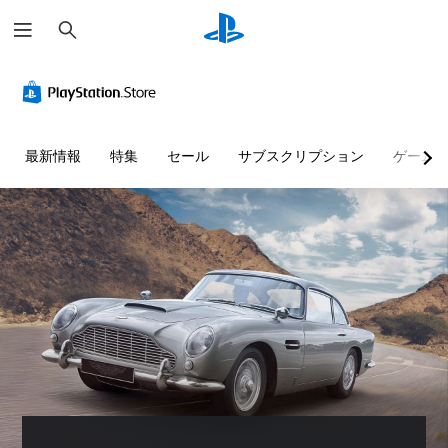
検
索
最新情報
特集
セール
サブスクリプション
ゲーム