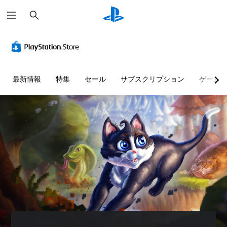
検
索
最新情報
特集
セール
サブスクリプション
ゲーム