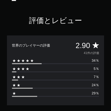
.
9
で
す
評価とレビュー
評
2.90
世界のプレイヤーの評価
価
41件の評価
34％
数
5％
は
7％
4
24％
1
29％
、
平