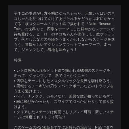
子ネコの友達が行方不明になっちゃった。元気いっぱいのネ
コちゃんを見つけて助けてあげられるかどうかは君にかかっ
てる！横スクロールのドット絵で描かれる『Neko Rescue
Tale』の世界では、四季をテーマにした鮮やかなステージが
待ち受ける。ヒーローのネコちゃんを操作して、敵やトラッ
プ、落とし穴などの危険をうまくかわしながらステージを進
もう。昔懐かしいアクションプラットフォーマーで、走っ
て、ジャンプして、着地を決めよう！
特徴
• レトロ感あふれるドット絵で描かれる60個のステージを、
走って、ジャンプして、爪で引っかくニャ！
• 四季をテーマにしたノスタルジックな世界を駆け巡ろう。
• 回転するノコギリの刃やスパイクボールなどのトラップを
うまく避けよう。
• ヘビ、ナメクジ、カモメなど、凶悪な敵が狙っているぞ！
• 敵に飛びかかったり、スワイプで引っかいたりして切り抜
けよう。
• クリアしたステージは何度でもリプレイ可能！新しいステ
ージは何度でもリトライ可能！
このゲームのPS4®版をすでにお持ちの場合は、PS5™ダウ