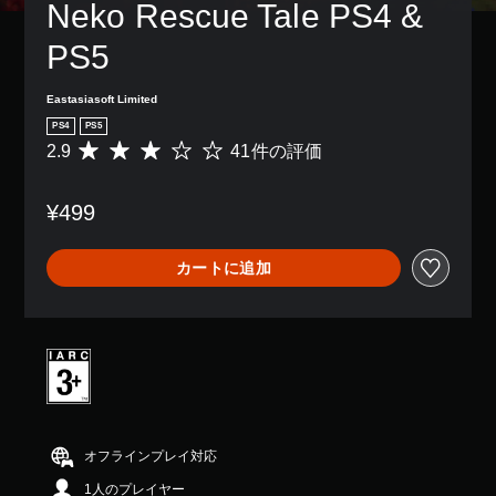
Neko Rescue Tale PS4 & 
PS5
Eastasiasoft Limited
PS4
PS5
2.9
41件の評価
評
価
数
¥499
は
4
1
カートに追加
、
平
均
評
価
は
5
段
階
中
オフラインプレイ対応
の
1人のプレイヤー
2