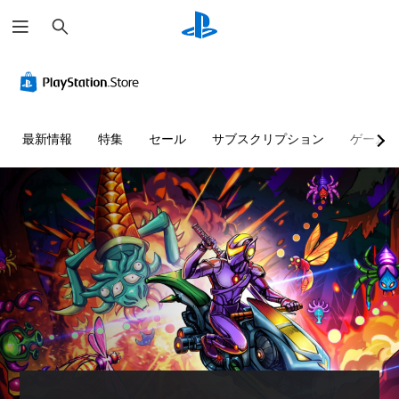
検
索
最新情報
特集
セール
サブスクリプション
ゲーム