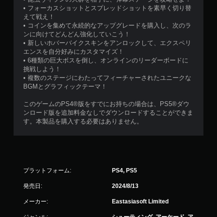
• フォーカスショットとスプレッドショットを素早く切り替
えて戦え！
• コインを集めて永続的なアップグレードを購入し、次のラ
ンに向けてどんどん強化していこう！
• 新しいホバーバイクスキンをアンロックして、エクスペリ
エンスを自分好みにカスタマイズ！
• 6種類の巨大ボスを倒し、オンラインのリーダーボードに
挑戦しよう！
• 複数のステージにわたってフィーチャーされたユニークな
BGMとグラフィックテーマ！
このゲームのPS4®版をすでにお持ちの場合は、PS5®ダウ
ンロード版を追加料金なしでダウンロードすることができま
す。本製品を購入する必要はありません。
プラットフォーム:
PS4, PS5
発売日:
2024/8/13
メーカー:
Eastasiasoft Limited