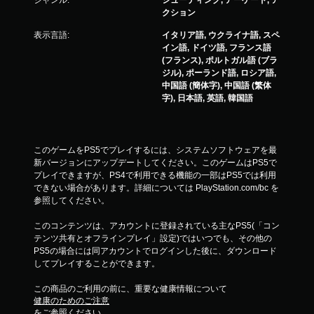
ジャンル:
シューティング, アーケード, ア
クション
表示言語:
イタリア語, ウクライナ語, スペ
イン語, ドイツ語, フランス語
(フランス), ポルトガル語 (ブラ
ジル), ポーランド語, ロシア語,
中国語 (簡体字), 中国語 (繁体
字), 日本語, 英語, 韓国語
このゲームをPS5でプレイするには、システムソフトウェアを最
新バージョンにアップデートしてください。このゲームはPS5で
プレイできますが、PS4で利用できる機能の一部はPS5では利用
できない場合があります。詳細については PlayStation.com/bc を
参照してください。
このコンテンツは、アカウントに登録されている主なPS5(「コン
テンツ共有とオフラインプレイ」設定)ではいつでも、その他の
PS5の場合には同アカウントでログインした後に、ダウンロード
してプレイすることができます。
この商品のご利用の前に、重要な健康情報について
健康のためのご注意
をご参照ください。