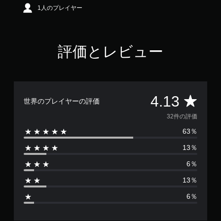
1人のプレイヤー
1
3
で
す
評価とレビュー
評
4.13
世界のプレイヤーの評価
価
32件の評価
63％
数
13％
は
6％
3
13％
2
6％
、