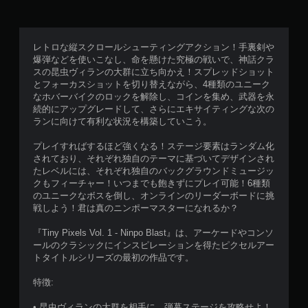
レトロな縦スクロールシューティングアクション！手裏剣や
爆弾などを使いこなし、命を懸けた究極の戦いで、神話クラ
スの昆虫ヴィランの大群に立ち向かえ！スプレッドショット
とフォーカスショットを切り替えながら、4種類のユニーク
なホバーバイクのロックを解除し、コインを集め、武器を永
続的にアップグレードして、さらにエキサイティングな次の
ランに向けて有利な状況を構築していこう。
プレイすればするほど強くなる！ステージ要素はランダム化
されており、それぞれ独自のテーマに基づいてデザインされ
たレベルには、それぞれ独自のバックグラウンドミュージッ
クもフィーチャー！いつまでも飽きずにプレイ可能！6種類
のユニークなボスを倒し、オンラインのリーダーボードに挑
戦しよう！君は真のニンポーマスターになれるか？
『Tiny Pixels Vol. 1 - Ninpo Blast』は、アーケードやコンソ
ールのクラシックにインスピレーションを得たピクセルアー
トタイトルシリーズの最初の作品です。
特徴:
• 昆虫ヴィランの大群を相手に、弾幕ステージを攻略せよ！