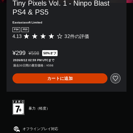
Tiny Pixels Vol. 1 - Ninpo Blast 
PS4 & PS5
Eastasiasoft Limited
PS4
PS5
4.13
32件の評価
評
価
数
¥299
は
¥598
50%オフ
通常価格¥598より値引き
3
2026/8/12 02:59 PM UTCまで
2
過去30日間の最安価格：¥598
、
平
カートに追加
均
評
価
は
5
段
暴力（軽度）
階
中
の
4
オフラインプレイ対応
.