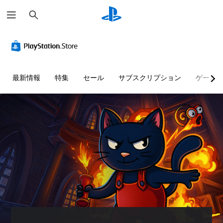
検
索
最新情報
特集
セール
サブスクリプション
ゲーム