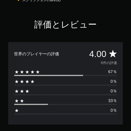
スクリプションのみ対応
評価とレビュー
評
4.00
世界のプレイヤーの評価
価
6件の評価
67％
数
0％
は
0％
6
33％
、
0％
平
均