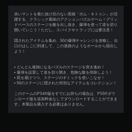
赤いマントを着た抜け目のない黒猫「ボム・キトゥン」が活
躍する、クラシック風味のアクションパズルゲーム！グリッ
ドベースのステージを敵を出し抜き、爆弾を使って道を切り
開いていこう！ただし、スパイクやトラップには要注意！
隠されたアイテムを集め、50の爆弾チャレンジを攻略し、出
口のはしごに到達して、この迷路のようなホールから脱出し
よう！
• どんどん複雑になるパズルのステージを突き進め！
• 爆弾を設置して道を切り開き、危険な敵を排除しよう！
• 罠を避けつつ、ステージのギミックを使いこなせ！
• 50のステージに隠された特別なアイテムをコレクション！
このゲームのPS4®版をすでにお持ちの場合は、PS5®ダウ
ンロード版を追加料金なしでダウンロードすることができま
す。本製品を購入する必要はありません。