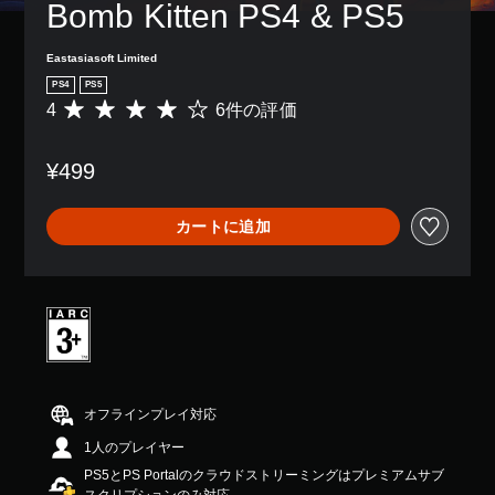
Bomb Kitten PS4 & PS5
Eastasiasoft Limited
PS4
PS5
4
6件の評価
評
価
数
¥499
は
6
、
カートに追加
平
均
評
価
は
5
段
階
中
の
オフラインプレイ対応
4
1人のプレイヤー
で
す
PS5とPS Portalのクラウドストリーミングはプレミアムサブ