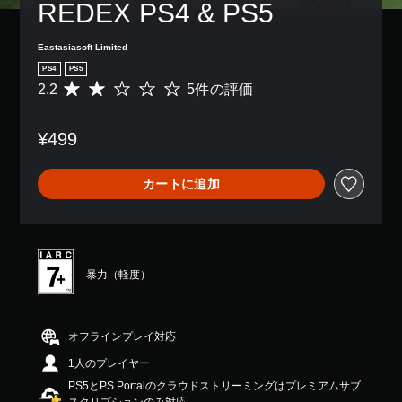
REDEX PS4 & PS5
Eastasiasoft Limited
PS4
PS5
2.2
5件の評価
評
価
数
¥499
は
5
、
カートに追加
平
均
評
価
は
5
暴力（軽度）
段
階
中
の
オフラインプレイ対応
2
1人のプレイヤー
.
2
PS5とPS Portalのクラウドストリーミングはプレミアムサブ
で