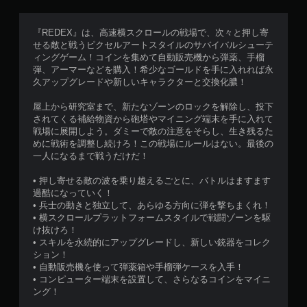
『REDEX』は、高速横スクロールの戦場で、次々と押し寄
せる敵と戦うピクセルアートスタイルのサバイバルシューテ
ィングゲーム！コインを集めて自動販売機から弾薬、手榴
弾、アーマーなどを購入！希少なゴールドを手に入れれば永
久アップグレードや新しいキャラクターと交換化膿！
屋上から研究室まで、新たなゾーンのロックを解除し、投下
されてくる補給物資から砲塔やマイニング端末を手に入れて
戦場に展開しよう。ダミーで敵の注意をそらし、生き残るた
めに戦術を調整し続けろ！この戦場にルールはない。最後の
一人になるまで戦うだけだ！
• 押し寄せる敵の波を乗り越えるごとに、バトルはますます
過酷になっていく！
• 兵士の動きと独立して、あらゆる方向に弾を撃ちまくれ！
• 横スクロールプラットフォームスタイルで戦闘ゾーンを駆
け抜けろ！
• スキルを永続的にアップグレードし、新しい銃器をコレク
ション！
• 自動販売機を使って弾薬箱や手榴弾ケースを入手！
• コンピューター端末を設置して、さらなるコインをマイニ
ング！