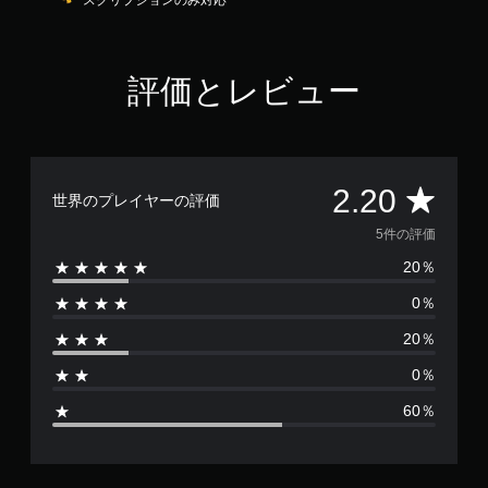
スクリプションのみ対応
す
評価とレビュー
評
2.20
世界のプレイヤーの評価
価
5件の評価
20％
数
0％
は
20％
5
0％
、
60％
平
均