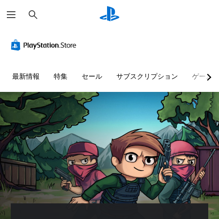
検
索
最新情報
特集
セール
サブスクリプション
ゲーム