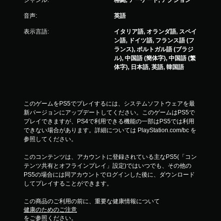
ジャンル:
格闘, アーケード, アクション
音声:
英語
表示言語:
イタリア語, オランダ語, スペイ
ン語, ドイツ語, フランス語 (フ
ランス), ポルトガル語 (ブラジ
ル), 中国語 (簡体字), 中国語 (繁
体字), 日本語, 英語, 韓国語
このゲームをPS5でプレイするには、システムソフトウェアを最
新バージョンにアップデートしてください。このゲームはPS5で
プレイできますが、PS4で利用できる機能の一部はPS5では利用
できない場合があります。詳細については PlayStation.com/bc を
参照してください。
このコンテンツは、アカウントに登録されている主なPS5(「コン
テンツ共有とオフラインプレイ」設定)ではいつでも、その他の
PS5の場合には同アカウントでログインした後に、ダウンロード
してプレイすることができます。
この商品のご利用の前に、重要な健康情報について
健康のためのご注意
をご参照ください。