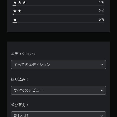
4％
1
2％
0
5％
8
0
、
平
エディション：
均
すべてのエディション
評
絞り込み：
価
すべてのレビュー
は
5
並び替え：
段
新しい順