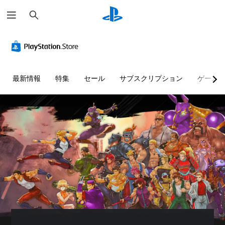
検
索
最新情報
特集
セール
サブスクリプション
ゲーム