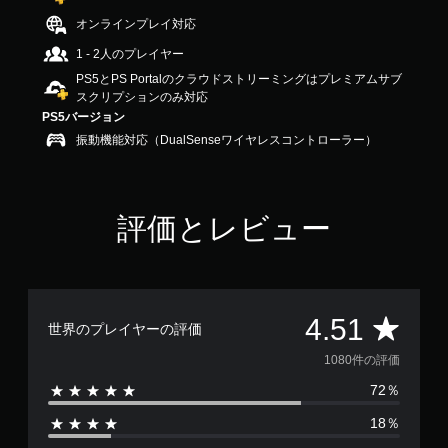
.
オンラインプレイ対応
5
1
1 - 2人のプレイヤー
で
PS5とPS Portalのクラウドストリーミングはプレミアムサブ
す
スクリプションのみ対応
PS5バージョン
振動機能対応（DualSenseワイヤレスコントローラー）
評価とレビュー
評
4.51
世界のプレイヤーの評価
価
1080件の評価
72％
数
18％
は