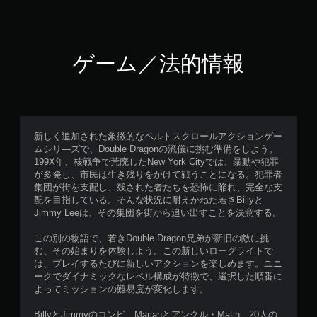
ゲーム／法的情報
新しく追加された象徴的なベルトスクロールアクションゲー
ムシリ―ズで、Double Dragonの流儀に挑む準備をしよう。
199X年、核戦争で荒廃したNew York Cityでは、暴動や犯罪
が多発し、市民は生き残りをかけて戦うことになる。犯罪者
集団が街を支配し、残された者たちを恐怖に陥れ、完全な支
配を目指している。そんな状況に耐えかねた若きBillyと
Jimmy Leeは、その集団を街から追い出すことを決意する。
この別の物語で、若きDouble Dragon兄弟が新旧の敵に挑
む、その始まりを体験しよう。この新しいローグライトで
は、プレイするたびに新しいアクションを楽しめます。ユニ
ークでダイナミックなレベル構成が特徴で、選択した順番に
よってミッションの難易度が変化します。
BillyとJimmyのコンビ、Marianとアンクル・Matin、20人の