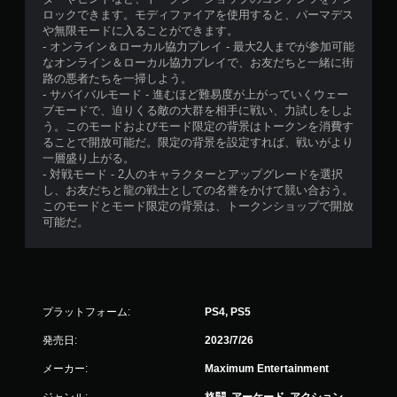
ロックできます。モディファイアを使用すると、パーマデス
や無限モードに入ることができます。
- オンライン＆ローカル協力プレイ - 最大2人までが参加可能
なオンライン＆ローカル協力プレイで、お友だちと一緒に街
路の悪者たちを一掃しよう。
- サバイバルモード - 進むほど難易度が上がっていくウェー
ブモードで、迫りくる敵の大群を相手に戦い、力試しをしよ
う。このモードおよびモード限定の背景はトークンを消費す
ることで開放可能だ。限定の背景を設定すれば、戦いがより
一層盛り上がる。
- 対戦モード - 2人のキャラクターとアップグレードを選択
し、お友だちと龍の戦士としての名誉をかけて競い合おう。
このモードとモード限定の背景は、トークンショップで開放
可能だ。
プラットフォーム:
PS4, PS5
発売日:
2023/7/26
メーカー:
Maximum Entertainment