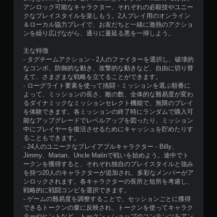
アンロック可能なキャラクター、それぞれの必殺技やユニー
クなプレイスタイルを楽しもう。2人プレイ用のオンライン
＆ローカル協力プレイで、お友だちと一緒に激熱のアクショ
ンを繰り広げながら、通りに蔓延る悪を一掃しよう。
主な特徴
- タグチームアクション - 2人のファイターを選択し、破壊的
なコンボ、防御的な動き、攻撃的な動きなど、自由に切り替
えて、さまざまな戦略を立てることができます。
- ローグライト要素を使って挌闘 - ミッションを選ぶ順番に
よって、ミッションの長さ、敵の数、全体的な難易度が変わ
るダイナミックなミッションセレクト機能で、無限のプレイ
を体験できます。各ミッションの終了時にランダムで購入可
能なアップグレードでレベルアップを図ったり、ミッション
中にプレイヤーを復活させるためにキャッシュを貯めたりす
ることもできます。
- 24人のユニークなプレイアブルキャラクター - Billy、
Jimmy、Marian、Uncle Matinで戦いを始めよう。途中でト
ークンを獲得すると、それぞれ独自のプレイスタイルと強み
を持つ20人のキャラクターが追加され、多彩なメンバーがア
ンロックされます。各キャラクターの長所と短所を考慮し、
戦略的に戦闘コンビを選択できます。
- ゲームの難易度を調整することで、セッションごとに獲得
できるトークンの量に反映され、トークンを使ってキャラク
ターやヒントなど、トークン・ショップのコンテンツをアン