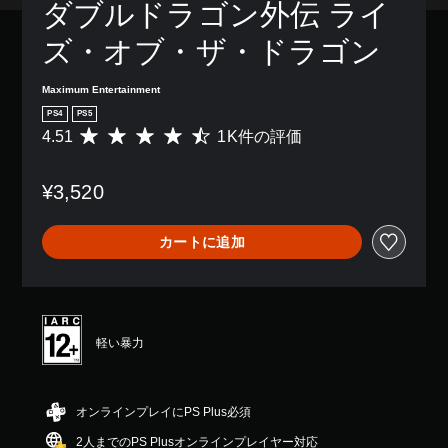
ダブルドラゴン外伝 ライ
ズ・オブ・ザ・ドラゴン
Maximum Entertainment
PS4
PS5
4.51
1K件の評価
評
価
数
¥3,520
は
1
K
カートに追加
、
平
均
評
価
は
軽い暴力
5
段
階
中
オンラインプレイにPS Plus必須
の
2人までのPS Plusオンラインプレイヤー対応
4