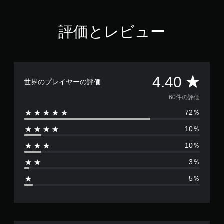
で
す
評価とレビュー
評
4.40
世界のプレイヤーの評価
価
60件の評価
72％
数
10％
は
10％
6
3％
0
5％
、
平