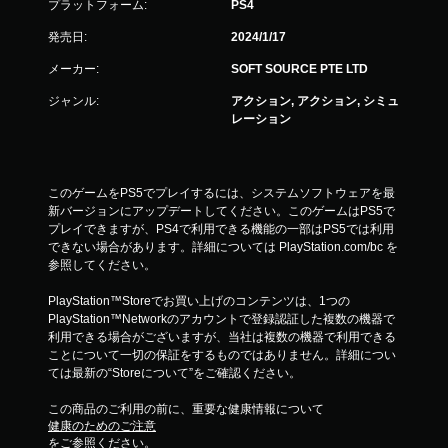
プラットフォーム:
PS4
発売日:
2024/1/17
メーカー:
SOFT SOURCE PTE LTD
ジャンル:
アクション, アクション, シミュ
レーション
このゲームをPS5でプレイするには、システムソフトウェアを最
新バージョンにアップデートしてください。このゲームはPS5で
プレイできますが、PS4で利用できる機能の一部はPS5では利用
できない場合があります。詳細については PlayStation.com/bc を
参照してください。
PlayStation™Storeでお買い上げのコンテンツは、1つの
PlayStation™Networkのアカウントで登録認証した複数の機器で
利用できる場合がございますが、当社は複数の機器で利用できる
ことについて一切の保証をするものではありません。詳細につい
ては最新の“Storeについて”をご確認ください。
この商品のご利用の前に、重要な健康情報について
健康のためのご注意
をご参照ください。