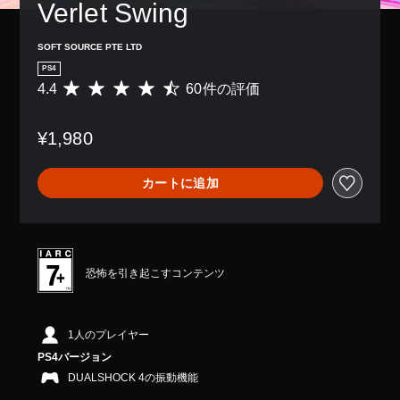
Verlet Swing
SOFT SOURCE PTE LTD
PS4
4.4
60件の評価
評
価
数
¥1,980
は
6
0
カートに追加
、
平
均
評
価
は
恐怖を引き起こすコンテンツ
5
段
階
中
1人のプレイヤー
の
PS4バージョン
4
DUALSHOCK 4の振動機能
.
4