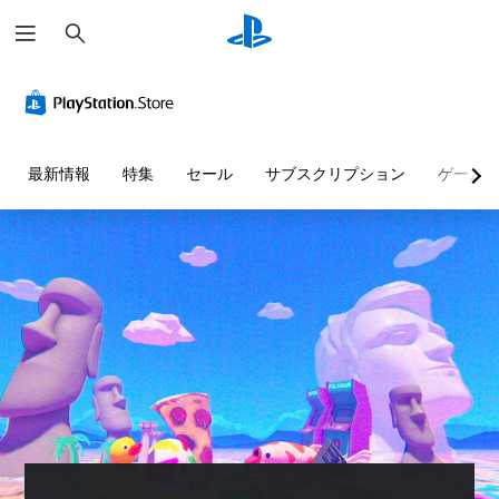
検
索
最新情報
特集
セール
サブスクリプション
ゲーム