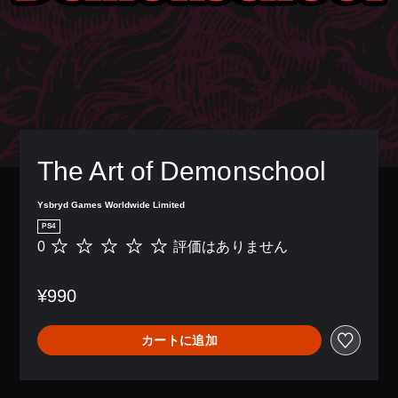
The Art of Demonschool
Ysbryd Games Worldwide Limited
PS4
0
評価はありません
評
価
は
¥990
あ
り
ま
カートに追加
せ
ん