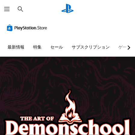
検
索
最新情報
特集
セール
サブスクリプション
ゲーム