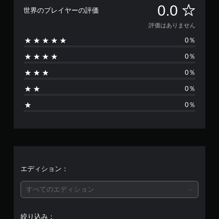
評
0.0
世界のプレイヤーの評価
価
評価はありません
0％
は
0％
あ
0％
り
0％
ま
0％
せ
ん
エディション：
すべてのエディション
絞り込み：