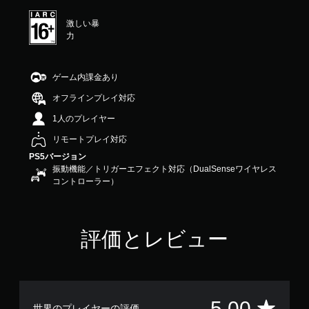
は
5
激しい暴
段
力
階
中
の
ゲーム内課金あり
5
で
オフラインプレイ対応
す
1人のプレイヤー
リモートプレイ対応
PS5バージョン
振動機能／トリガーエフェクト対応（DualSenseワイヤレス
コントローラー）
評価とレビュー
評
5.00
世界のプレイヤーの評価