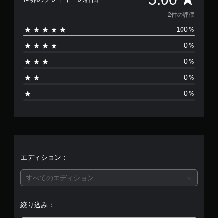
価
2件の評価
100％
数
0％
は
0％
2
0％
、
0％
平
均
評
価
エディション：
は
すべてのエディション
5
絞り込み：
段