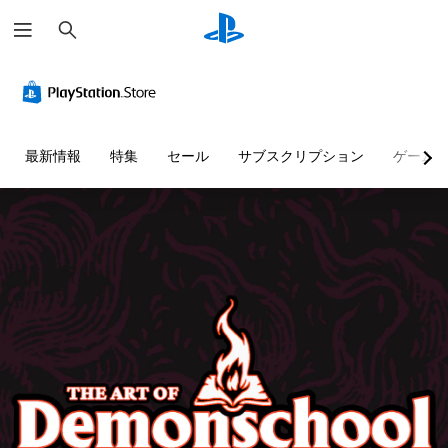
検
索
最新情報
特集
セール
サブスクリプション
ゲーム