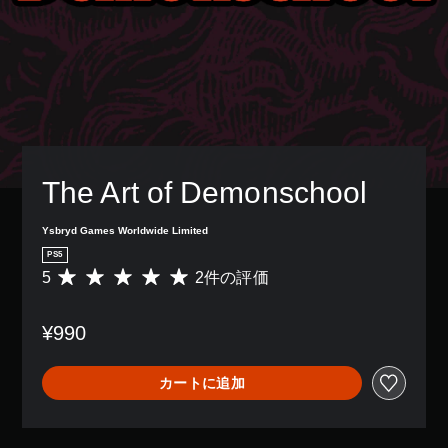
The Art of Demonschool
Ysbryd Games Worldwide Limited
PS5
5
2件の評価
評
価
数
¥990
は
2
、
カートに追加
平
均
評
価