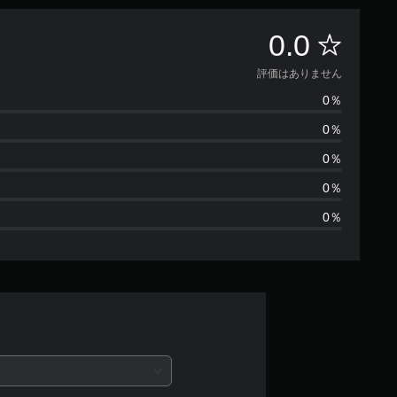
評
0.0
価
評価はありません
0％
は
0％
あ
0％
り
0％
0％
ま
せ
ん