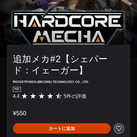
追加メカ#2【シェパー
ド：イェーガー】
ROCKETPUNCH (BEIJING) TECHNOLOGY CO., LTD.
PS4
4.4
5件の評価
評
価
数
¥550
は
5
、
カートに追加
平
均