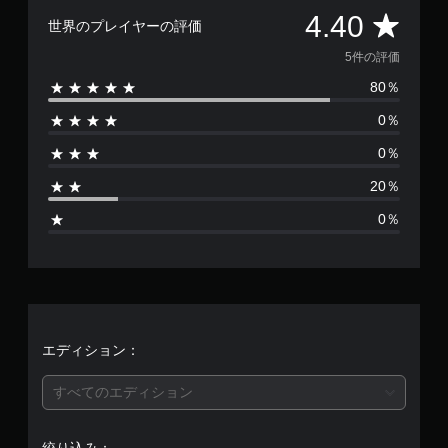
評
4.40
世界のプレイヤーの評価
価
5件の評価
80％
数
0％
は
0％
5
20％
、
0％
平
均
評
価
エディション：
は
すべてのエディション
5