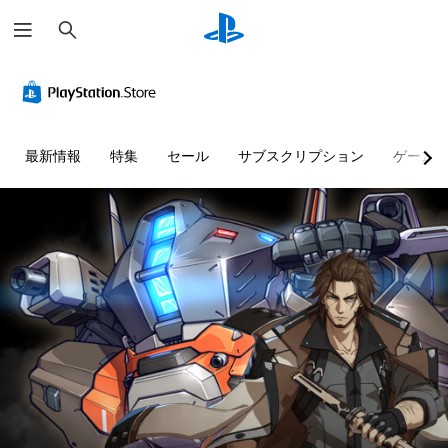
検
索
最新情報
特集
セール
サブスクリプション
ゲーム