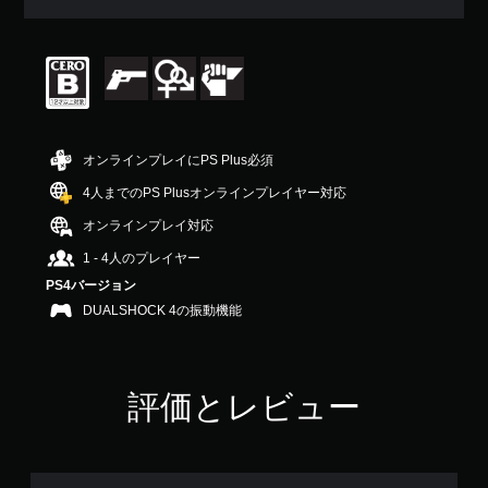
評
価
は
5
段
階
中
の
オンラインプレイにPS Plus必須
4
.
4人までのPS Plusオンラインプレイヤー対応
4
オンラインプレイ対応
で
す
1 - 4人のプレイヤー
PS4バージョン
DUALSHOCK 4の振動機能
評価とレビュー