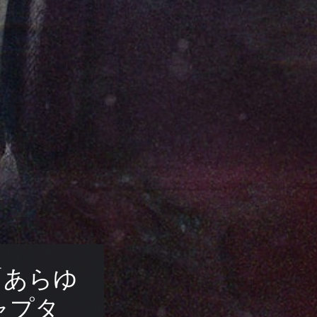
t:「あらゆ
ャプタ