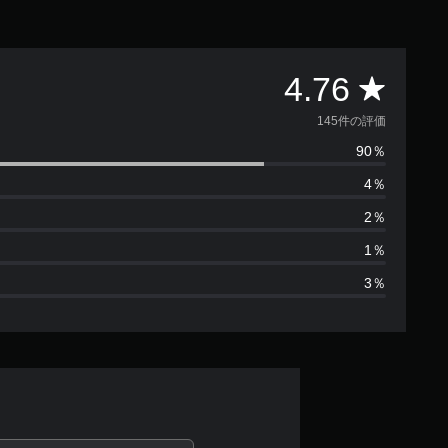
評
4.76
価
145件の評価
90％
数
4％
は
2％
1
1％
3％
4
5
、
平