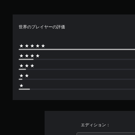
4
.
7
6
世界のプレイヤーの評価
で
す
エディション：