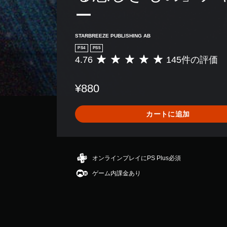
ー
STARBREEZE PUBLISHING AB
PS4
PS5
4.76
145件の評価
評
価
数
¥880
は
1
4
カートに追加
5
、
平
均
評
オンラインプレイにPS Plus必須
価
ゲーム内課金あり
は
5
段
階
中
の