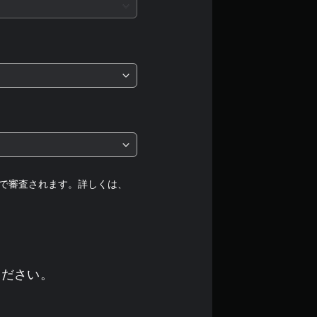
均
評
価
は
5
段
階
で審査されます。詳しくは、
中
の
4
ください。
.