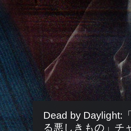
Dead by Dayligh
る悪しきもの」チ