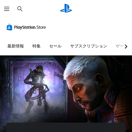
検
索
最新情報
特集
セール
サブスクリプション
ゲーム