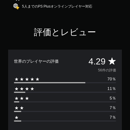
.
5人までのPS Plusオンラインプレイヤー対応
2
9
で
す
評価とレビュー
評
4.29
世界のプレイヤーの評価
価
56件の評価
70％
数
11％
は
5％
5
7％
6
7％
、