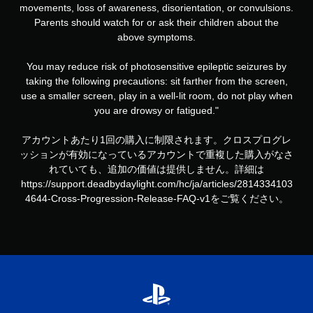
movements, loss of awareness, disorientation, or convulsions.
Parents should watch for or ask their children about the
above symptoms.
You may reduce risk of photosensitive epileptic seizures by
taking the following precautions: sit farther from the screen,
use a smaller screen, play in a well-lit room, do not play when
you are drowsy or fatigued."
アカウントあたり1回の購入に制限されます。クロスプログレ
ッションが有効になっているアカウントで重複した購入がなさ
れていても、追加の価値は提供しません。詳細は
https://support.deadbydaylight.com/hc/ja/articles/2814334103
4644-Cross-Progression-Release-FAQ-v1をご覧ください。