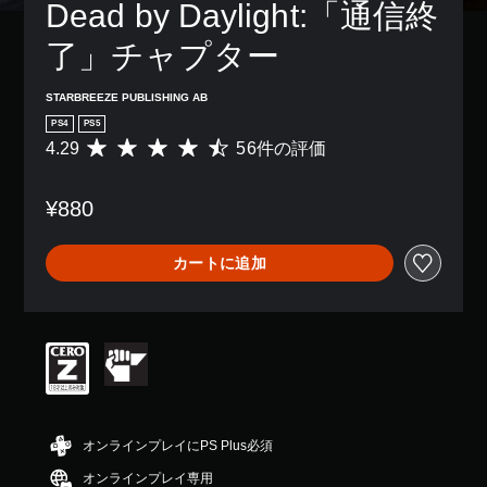
Dead by Daylight:「通信終
了」チャプター
STARBREEZE PUBLISHING AB
PS4
PS5
4.29
56件の評価
評
価
数
¥880
は
5
6
カートに追加
、
平
均
評
価
は
5
段
階
中
オンラインプレイにPS Plus必須
の
オンラインプレイ専用
4