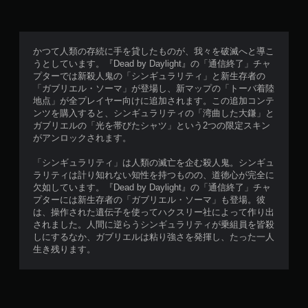
かつて人類の存続に手を貸したものが、我々を破滅へと導こ
うとしています。『Dead by Daylight』の「通信終了」チャ
プターでは新殺人鬼の「シンギュラリティ」と新生存者の
「ガブリエル・ソーマ」が登場し、新マップの「トーバ着陸
地点」が全プレイヤー向けに追加されます。この追加コンテ
ンツを購入すると、シンギュラリティの「湾曲した大鎌」と
ガブリエルの「光を帯びたシャツ」という2つの限定スキン
がアンロックされます。
「シンギュラリティ」は人類の滅亡を企む殺人鬼。シンギュ
ラリティは計り知れない知性を持つものの、道徳心が完全に
欠如しています。『Dead by Daylight』の「通信終了」チャ
プターには新生存者の「ガブリエル・ソーマ」も登場。彼
は、操作された遺伝子を使ってハクスリー社によって作り出
されました。人間に逆らうシンギュラリティが乗組員を皆殺
しにするなか、ガブリエルは粘り強さを発揮し、たった一人
生き残ります。