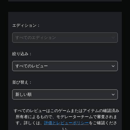
平
均
評
エディション：
価
すべてのエディション
は
絞り込み：
5
すべてのレビュー
段
階
並び替え：
中
新しい順
の
すべてのレビューはこのゲームまたはアイテムの確認済み
4
所有者によるもので、モデレーターチームで審査されま
.
す。詳しくは、
評価とレビューポリシー
をご確認くださ
い。