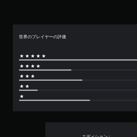
階
中
の
3
.
6
世界のプレイヤーの評価
2
で
す
エディション：