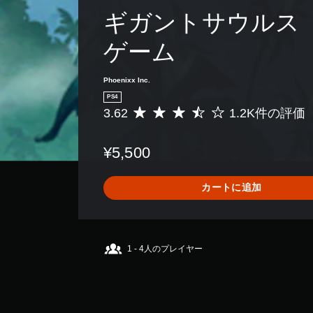
ギガントサウルス
ゲーム
Phoenixx Inc.
PS4
3.62
1.2K件の評価
評
価
数
¥5,500
は
1
.
カートに追加
2
K
、
平
均
1 - 4人のプレイヤー
評
価
は
5
段