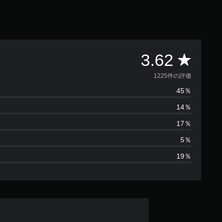
評
3.62
価
1225件の評価
45％
数
14％
は
17％
1
5％
19％
2
2
5