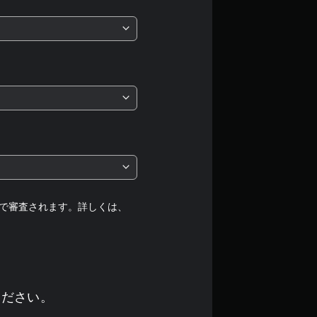
、
平
均
評
価
は
5
段
で審査されます。詳しくは、
階
中
の
ください。