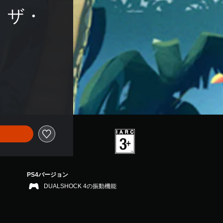
　ザ・
PS4バージョン
DUALSHOCK 4の振動機能