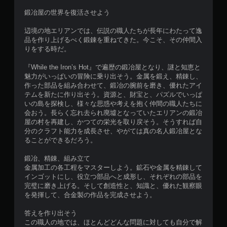
鍛冶屋の世界を復活させよう
辺境の地エリアンでは、伝説の職人たちが長年にわたって逸
品を作り上げるべく鍛錬を重ねてきた。今こそ、その仲間入
りをする時だ。
『While the Iron’s Hot』で遍歴の鍛冶屋となり、謎と知恵と
魅力がいっぱいの冒険に乗り出そう。金属を鍛え、精錬し、
作った部品を組み合わせて、鍛冶の腕前を磨き、優れたアイ
テムを新たに作り出そう。資源と、財宝と、パズルでいっぱ
いの島を探検し、様々な思惑や考えを抱く仲間の職人たちに
会おう。長らく忘れ去られ廃墟となっていたエリアンの鍛冶
屋の村を再建し、かつての栄光を取り戻そう。そうすれば自
分のクラフト能力を成長させ、やがては真の名人鍛冶屋とな
ることができるだろう。
鍛冶、精錬、組み立て
金属加工の各工程をマスターしよう。鉱石や金属を精錬して
インゴットにし、役立つ部品へと成形し、それぞれの部品を
完璧に磨き上げる。そして創造性と、知識と、優れた観察眼
を発揮して、合金製の作品を完成させよう。
答えを作り出そう
この職人の地では、ほとんどどんな問題に対しても自分で解