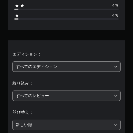
7
み
イ
。
4％
や
（
可
0
す
オ
能
4％
く
フ
、
同
表
ラ
時
示
イ
平
に
で
ン
複
き
プ
均
数
ま
レ
の
す
イ
ボ
評
エディション：
。
の
タ
み
ン
価
）
すべてのエディション
を
押
は
手
し
絞り込み：
た
動
5
り
セ
すべてのレビュー
長
ー
段
押
ブ
し
階
自
並び替え：
す
分
る
中
の
こ
新しい順
好
と
の
き