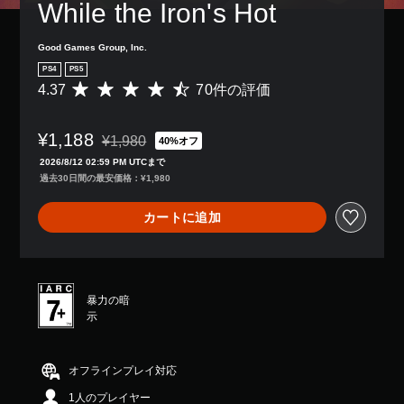
レ
の
While the Iron's Hot
ら
き
示
イ
み
れ
ま
の
ア
字
ま
す
文
Good Games Group, Inc.
ウ
幕
す
。
字
ト
が
。
PS4
PS5
を
を
表
4.37
70件の評価
評
読
使
示
価
み
ゲ
っ
さ
数
や
ー
た
れ
¥1,188
は
¥1,980
す
40%オフ
り
ム
通常価格¥1,980より値引き
ま
7
く
2026/8/12 02:59 PM UTCまで
、
す
の
0
表
過去30日間の最安価格：¥1,980
ボ
。
一
、
示
タ
時
平
で
ン
カートに追加
停
均
き
配
評
ま
止
置
価
す
を
ゲ
は
。
編
ー
5
集
ム
暴力の暗
段
し
の
大
示
階
て
プ
き
中
、
レ
な
の
操
イ
文
4
オフラインプレイ対応
作
中
.
字
方
や
1人のプレイヤー
3