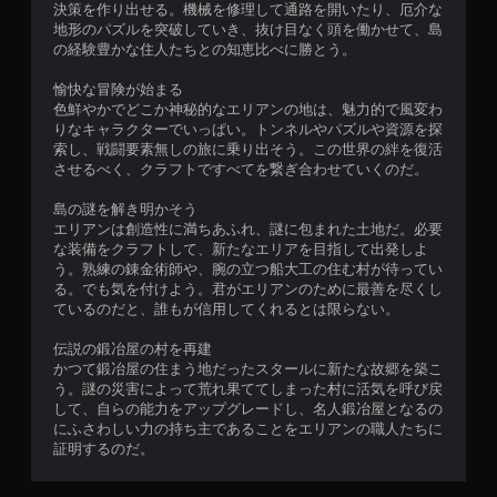
決策を作り出せる。機械を修理して通路を開いたり、厄介な
地形のパズルを突破していき、抜け目なく頭を働かせて、島
の経験豊かな住人たちとの知恵比べに勝とう。
愉快な冒険が始まる
色鮮やかでどこか神秘的なエリアンの地は、魅力的で風変わ
りなキャラクターでいっぱい。トンネルやパズルや資源を探
索し、戦闘要素無しの旅に乗り出そう。この世界の絆を復活
させるべく、クラフトですべてを繋ぎ合わせていくのだ。
島の謎を解き明かそう
エリアンは創造性に満ちあふれ、謎に包まれた土地だ。必要
な装備をクラフトして、新たなエリアを目指して出発しよ
う。熟練の錬金術師や、腕の立つ船大工の住む村が待ってい
る。でも気を付けよう。君がエリアンのために最善を尽くし
ているのだと、誰もが信用してくれるとは限らない。
伝説の鍛冶屋の村を再建
かつて鍛冶屋の住まう地だったスタールに新たな故郷を築こ
う。謎の災害によって荒れ果ててしまった村に活気を呼び戻
して、自らの能力をアップグレードし、名人鍛冶屋となるの
にふさわしい力の持ち主であることをエリアンの職人たちに
証明するのだ。