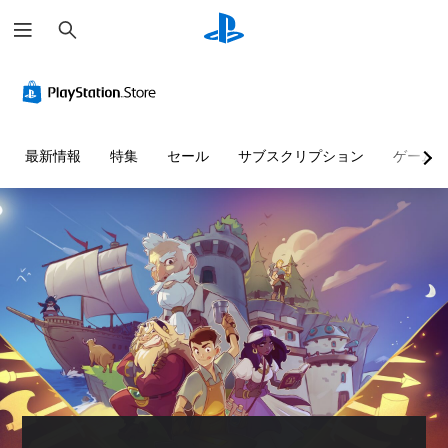
検
索
判
音
字
ボ
操
読
量
幕
タ
作
し
コ
（
ン
方
や
ン
基
割
法
す
ト
本
り
の
最新情報
特集
セール
サブスクリプション
ゲーム
い
ロ
）
当
確
テ
ー
て
認
主
キ
ル
の
要
ゲ
ス
変
な
ー
個
ト
ス
更
ム
々
ト
（
の
の
メ
ー
操
音
基
ニ
リ
作
量
本
ュ
ー
方
を
ー
）
と
法
下
や
プ
キ
を
げ
ス
リ
ャ
い
た
テ
セ
ラ
つ
り
ー
ッ
ク
で
消
タ
ト
タ
も
音
ス
の
ー
見
で
表