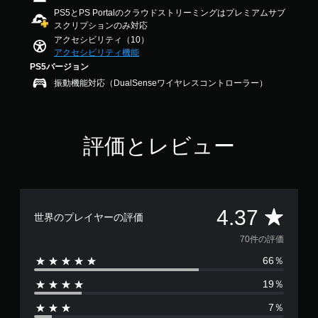
メ
法
ム
7
PS5とPS Portalのクラウドストリーミングはプレミアムサブ
ニ
を
ー
で
スクリプションのみ対応
ュ
変
ビ
す
アクセシビリティ（10）
ー
更
ー
アクセシビリティ機能
や
で
パ
ス
き
ー
PS5バージョン
テ
ま
ト
振動機能対応（DualSenseワイヤレスコントローラー）
ー
す
の
タ
。
再
ス
生
表
中
ボ
評価とレビュー
示
に
タ
の
、
ン
文
ゲ
を
字
ー
サ
同
ム
イ
を
時
評
4.37
世界のプレイヤーの評価
ズ
一
押
を
時
価
し
70件の評価
大
停
せ
き
止
66％
数
ず
く
で
に
19％
し
き
は
プ
て
ま
7％
レ
読
す