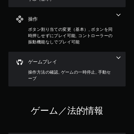
使
わ
ず
操作
に
ゲ
ボタン割り当ての変更（基本）, ボタンを同
ー
ム
時押しせずにプレイ可能, コントローラーの
を
振動機能なしでプレイ可能
プ
レ
イ
ゲームプレイ
で
き
操作方法の確認, ゲームの一時停止, 手動セ
ま
ーブ
す
。
ゲーム／法的情報