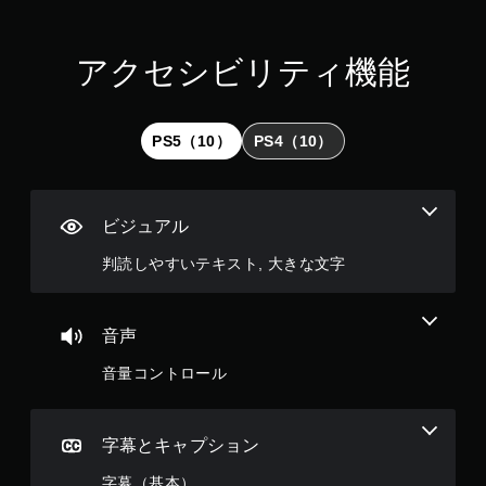
ト
ロ
ー
アクセシビリティ機能
ラ
ー
の
振
PS5（10）
PS4（10）
動
機
能
／
ハ
ビジュアル
プ
テ
判読しやすいテキスト, 大きな文字
ィ
ッ
ク
音声
フ
ィ
音量コントロール
ー
ド
バ
ッ
字幕とキャプション
ク
を
字幕（基本）