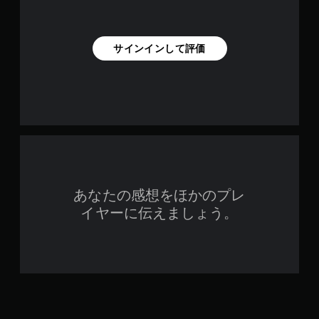
コ
た
ン
と
ト
こ
サインインして評価
ろ
ロ
か
ー
ら
ラ
ゲ
ー
ー
の
ム
振
を
動
再
機
開
能
で
き
な
ま
あなたの感想をほかのプレ
し
す
で
イヤーに伝えましょう。
。
プ
レ
イ
可
能
コ
ン