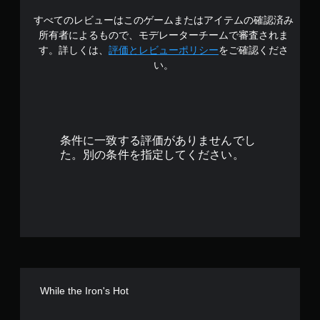
な
な
く
すべてのレビューはこのゲームまたはアイテムの確認済み
4
タ
ゲ
所有者によるもので、モデレーターチームで審査されま
イ
ー
.
す。詳しくは、
評価とレビューポリシー
をご確認くださ
ミ
ム
ン
い。
を
3
グ
プ
で
レ
7
ゲ
イ
ー
し
で
ム
た
条件に一致する評価がありませんでし
を
り
す
セ
た。別の条件を指定してください。
メ
ー
ニ
ブ
ュ
し
ー
て
を
中
操
断
作
で
で
き
き
、
ま
セ
す
While the Iron's Hot
ー
。
ブ
し