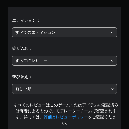
、
平
均
エディション：
評
すべてのエディション
価
絞り込み：
は
すべてのレビュー
5
段
並び替え：
階
新しい順
中
すべてのレビューはこのゲームまたはアイテムの確認済み
の
所有者によるもので、モデレーターチームで審査されま
4
す。詳しくは、
評価とレビューポリシー
をご確認くださ
い。
.