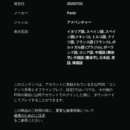
発売日:
2025/7/31
メーカー:
Panic
ジャンル:
アドベンチャー
表示言語:
イタリア語, スペイン語, スペイ
ン語(メキシコ), トルコ語, ドイ
ツ語, フランス語 (フランス), ポ
ルトガル語 (ブラジル), ポーラ
ンド語, ロシア語, 中国語 (簡体
字), 中国語 (繁体字), 日本語, 英
語, 韓国語
このコンテンツは、アカウントに登録されている主なPS5(「コン
テンツ共有とオフラインプレイ」設定)ではいつでも、その他の
PS5の場合には同アカウントでログインした後に、ダウンロード
してプレイすることができます。
この商品のご利用の前に、重要な健康情報について
健康のためのご注意
をご参照ください。