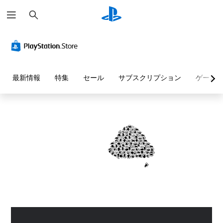
検
索
最新情報
特集
セール
サブスクリプション
ゲーム