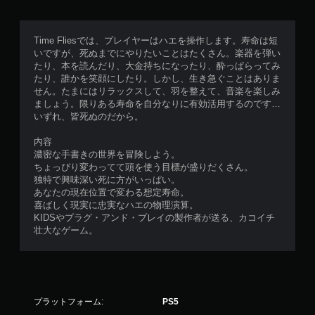
Time Fliesでは、プレイヤーはハエを操作します。寿命は短
いですが、死ぬまでにやりたいことはたくさん。楽器を弾い
たり、本を読んだり、大金持ちになったり、酔っぱらってみ
たり、誰かを笑顔にしたり。しかし、生き急ぐことはありま
せん。たまにはリラックスして、羽を整えて、音楽を楽しみ
ましょう。限りある寿命を自分なりに有効活用するのです…
いずれ、皆死ぬのだから。
内容
濃密な手書きの世界を冒険しよう。
ちょっぴり変わってて頭を使う目標が盛りだくさん。
独特で興味深い死に方がいっぱい。
あなたの現在位置で変わる想定寿命。
喜ばしく現実に忠実なハエの物理演算。
KIDSやプラグ・アンド・プレイの製作者が送る、カコイチ
壮大なゲーム。
プラットフォーム:
PS5