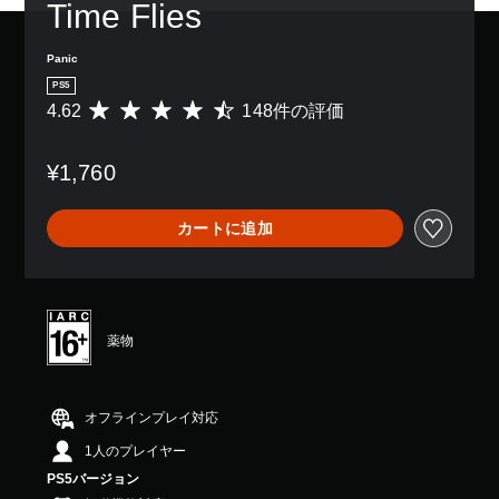
Time Flies
Panic
PS5
4.62
148件の評価
評
価
数
¥1,760
は
1
4
カートに追加
8
、
平
均
評
価
薬物
は
5
段
階
オフラインプレイ対応
中
1人のプレイヤー
の
4
PS5バージョン
.