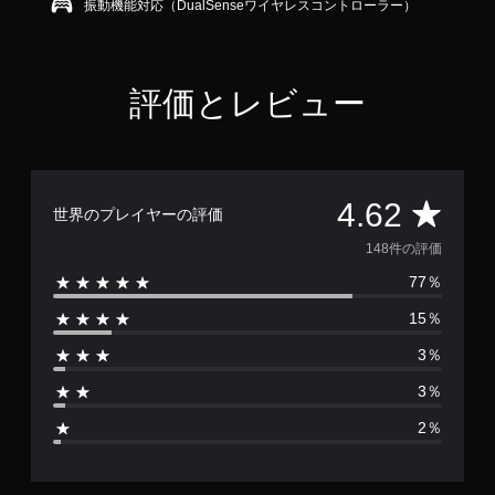
振動機能対応（DualSenseワイヤレスコントローラー）
6
2
で
す
評価とレビュー
評
4.62
世界のプレイヤーの評価
価
148件の評価
77％
数
15％
は
3％
1
3％
4
2％
8