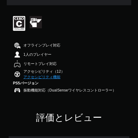
法
チ
評
を
ュ
価
変
ー
は
更
ト
5
で
リ
段
き
ア
階
ま
ル
中
す
情
の
オフラインプレイ対応
。
報
5
を
で
1人のプレイヤー
い
す
ボ
つ
リモートプレイ対応
タ
で
アクセシビリティ（12）
ン
も
アクセシビリティ機能
を
見
PS5バージョン
押
ら
振動機能対応（DualSenseワイヤレスコントローラー）
し
れ
続
ま
す
け
。
ず
評価とレビュー
に
プ
レ
イ