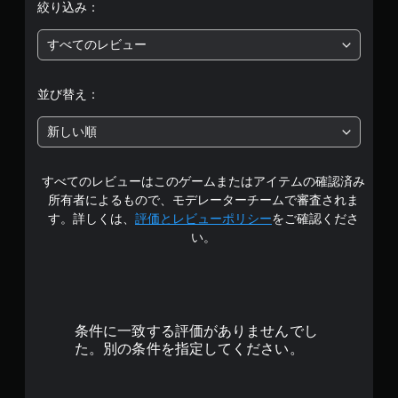
絞り込み：
ー
段
を
すべてのレビュー
操
階
作
で
中
並び替え：
き
ま
の
す
新しい順
。
5
すべてのレビューはこのゲームまたはアイテムの確認済み
で
ボ
所有者によるもので、モデレーターチームで審査されま
タ
す
す。詳しくは、
評価とレビューポリシー
をご確認くださ
ン
い。
を
連
打
せ
ず
に
条件に一致する評価がありませんでし
プ
た。別の条件を指定してください。
レ
イ