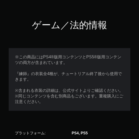
に
複
数
の
ゲーム／法的情報
ボ
タ
ン
を
押
し
※この商品にはPS4®版用コンテンツとPS5®版用コンテン
た
ツの両方が含まれています。
り
長
『練師』の衣装全4種が、チュートリアル終了後から使用で
押
きます。
し
す
※含まれる衣装の詳細は、公式サイトよりご確認ください。
る
※同じコンテンツを含む別商品もございます。重複購入にご
こ
注意ください。
と
な
く
ゲ
ー
ム
プラットフォーム:
PS4, PS5
を