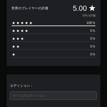
可
評
5.00
能
世界のプレイヤーの評価
ボ
価
5件の評価
タ
ン
100％
数
を
押
0％
は
し
続
0％
5
け
0％
ず
、
に
0％
ゲ
平
ー
ム
均
を
プ
評
レ
イ
価
エディション：
し
た
は
り
すべてのエディション
メ
ニ
5
ュ