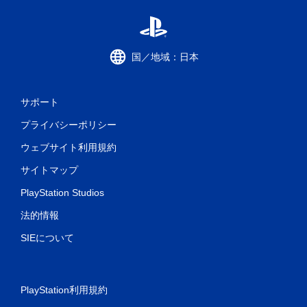
コ
ン
ト
ロ
国／地域：日本
ー
ル
な
サポート
し
で
プライバシーポリシー
プ
ウェブサイト利用規約
レ
イ
サイトマップ
可
能
PlayStation Studios
モ
法的情報
ー
シ
SIEについて
ョ
ン
コ
ン
PlayStation利用規約
ト
ロ