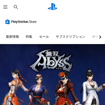
検
索
音
字
ボ
操
量
幕
タ
作
コ
（
ン
方
ン
基
割
法
ト
本
り
の
最新情報
特集
セール
サブスクリプション
ゲーム
ロ
）
当
確
ー
て
認
主
ル
の
要
ゲ
変
な
ー
個
ス
更
ム
々
ト
（
の
の
ー
操
音
基
リ
作
量
本
ー
方
を
）
と
法
下
プ
キ
を
げ
リ
ャ
い
た
セ
ラ
つ
り
ッ
ク
で
消
ト
タ
も
音
の
ー
見
で