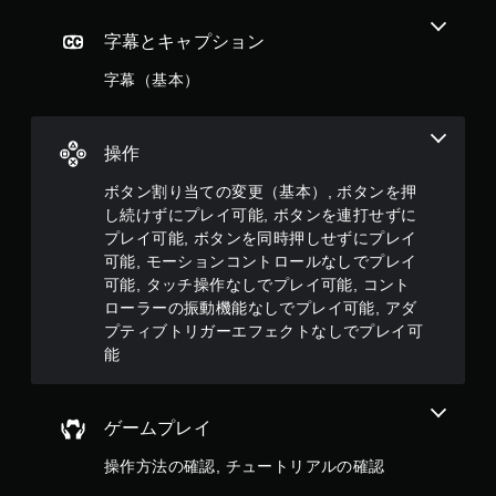
ま
す
字幕とキャプション
。
字幕（基本）
ボ
タ
ン
操作
を
ボタン割り当ての変更（基本）, ボタンを押
同
し続けずにプレイ可能, ボタンを連打せずに
時
プレイ可能, ボタンを同時押しせずにプレイ
押
可能, モーションコントロールなしでプレイ
し
せ
可能, タッチ操作なしでプレイ可能, コント
ず
ローラーの振動機能なしでプレイ可能, アダ
に
プティブトリガーエフェクトなしでプレイ可
プ
能
レ
イ
可
ゲームプレイ
能
操作方法の確認, チュートリアルの確認
同
時