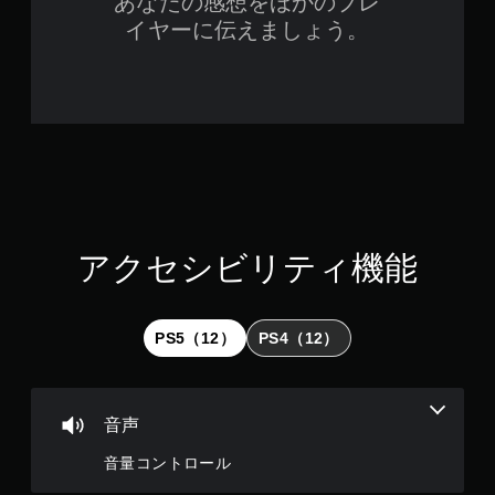
あなたの感想をほかのプレ
り
イヤーに伝えましょう。
す
る
こ
と
な
く
、
ゲ
ー
ム
の
プ
アクセシビリティ機能
レ
イ
や
メ
PS5（12）
PS4（12）
ニ
ュ
ー
操
音声
作
が
音量コントロール
で
き