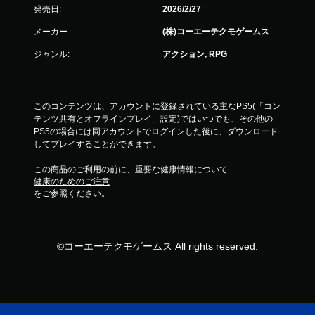
プ
発売日:
2026/2/27
レ
メーカー:
(株)コーエーテクモゲームス
イ
し
ジャンル:
アクション, RPG
た
り
メ
ニ
このコンテンツは、アカウントに登録されている主なPS5(「コン
ュ
テンツ共有とオフラインプレイ」設定)ではいつでも、その他の
ー
PS5の場合には同アカウントでログインした後に、ダウンロード
を
してプレイすることができます。
操
作
この商品のご利用の前に、重要な健康情報について
で
健康のためのご注意
き
をご参照ください。
ま
す
。
©コーエーテクモゲームス All rights reserved.
モ
ー
シ
ョ
ン