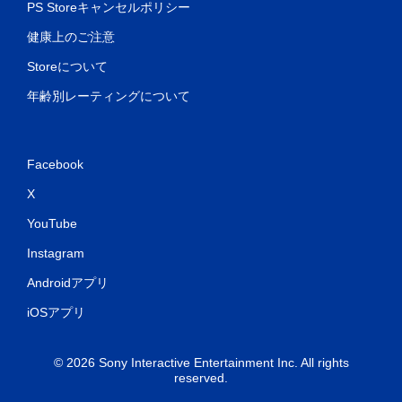
PS Storeキャンセルポリシー
ー
ル
健康上のご注意
を
使
Storeについて
わ
ず
年齢別レーティングについて
に
ゲ
ー
ム
Facebook
を
プ
X
レ
YouTube
イ
で
Instagram
き
ま
Androidアプリ
す
。
iOSアプリ
タ
© 2026 Sony Interactive Entertainment Inc. All rights
ッ
reserved.
チ
操