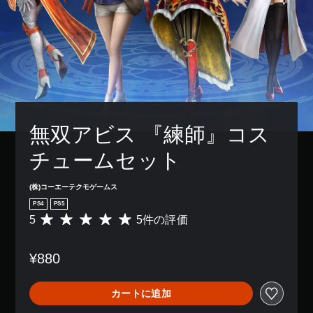
レ
の
ら
き
イ
み
れ
ま
ア
字
ま
す
ウ
幕
す
。
ト
が
。
を
表
使
示
チ
っ
さ
ュ
た
れ
り
ー
ま
、
無双アビス 『練師』コス
す
ト
ボ
。
リ
タ
チュームセット
ア
ン
ル
配
の
(株)コーエーテクモゲームス
置
確
を
PS4
PS5
認
編
5
5件の評価
評
集
ゲ
価
し
ー
数
て
ム
¥880
は
、
プ
5
操
レ
、
作
カートに追加
イ
平
方
の
均