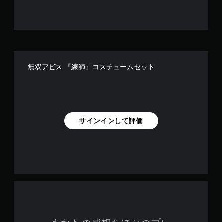
可
能
ボ
タ
ン
を
連
無双アビス 『練師』コスチュームセット
打
し
た
り
、
制
サインインして評価
限
時
間
内
に
ボ
タ
ン
を
押
し
た