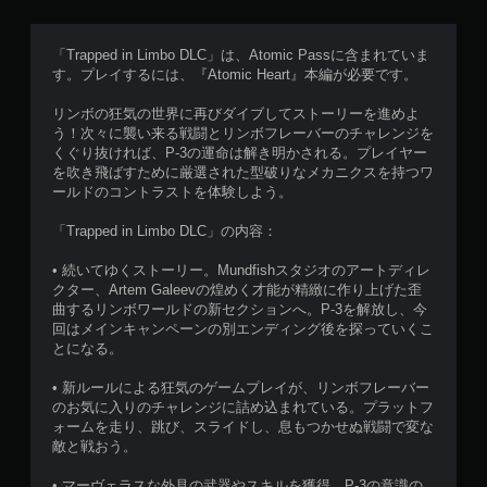
「Trapped in Limbo DLC」は、Atomic Passに含まれていま
す。プレイするには、『Atomic Heart』本編が必要です。
リンボの狂気の世界に再びダイブしてストーリーを進めよ
う！次々に襲い来る戦闘とリンボフレーバーのチャレンジを
くぐり抜ければ、P-3の運命は解き明かされる。プレイヤー
を吹き飛ばすために厳選された型破りなメカニクスを持つワ
ールドのコントラストを体験しよう。
「Trapped in Limbo DLC」の内容：
• 続いてゆくストーリー。Mundfishスタジオのアートディレ
クター、Artem Galeevの煌めく才能が精緻に作り上げた歪
曲するリンボワールドの新セクションへ。P-3を解放し、今
回はメインキャンペーンの別エンディング後を探っていくこ
とになる。
• 新ルールによる狂気のゲームプレイが、リンボフレーバー
のお気に入りのチャレンジに詰め込まれている。プラットフ
ォームを走り、跳び、スライドし、息もつかせぬ戦闘で変な
敵と戦おう。
• マーヴェラスな外見の武器やスキルを獲得。P-3の意識の