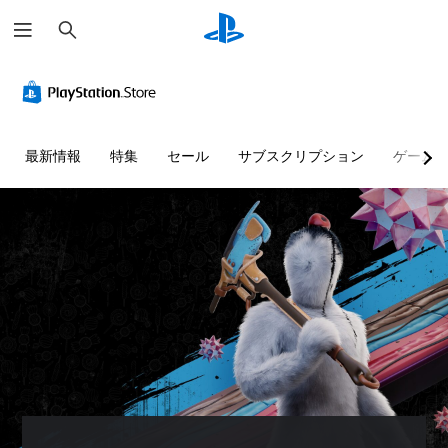
検
索
最新情報
特集
セール
サブスクリプション
ゲーム