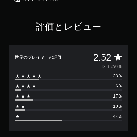
2
.
5
2
評価とレビュー
で
す
評
2.52
世界のプレイヤーの評価
価
185件の評価
23％
数
6％
は
17％
1
10％
8
44％
5
、