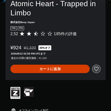
Atomic Heart - Trapped in 
Limbo
株式会社Beep Japan
PS4
PS5
2.52
185件の評価
評
価
数
¥924
は
¥1,320
30%オフ
通常価格¥1,320より値引き
1
2026/8/12 02:59 PM UTCまで
8
過去30日間の最安価格：¥1,320
5
、
カートに追加
平
均
評
価
は
5
段
階
中
の
オフラインプレイ対応