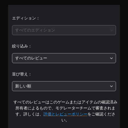
平
均
エディション：
評
すべてのエディション
価
絞り込み：
は
すべてのレビュー
5
段
並び替え：
階
新しい順
中
すべてのレビューはこのゲームまたはアイテムの確認済み
の
所有者によるもので、モデレーターチームで審査されま
2
す。詳しくは、
評価とレビューポリシー
をご確認くださ
い。
.