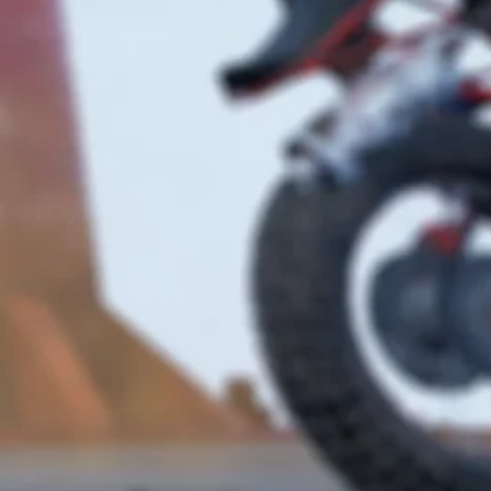
ッ
ま
チ
す
操
。
作
を
使
わ
ず
に
ゲ
ー
ム
を
プ
レ
イ
で
き
ま
す
。
コ