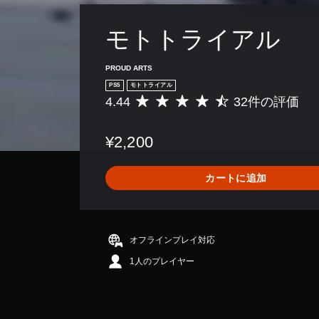
ン
ト
モトトライアル
ロ
ー
ラ
PROUD ARTS
ー
PS5
モトトライアル
の
4.44
32件の評価
評
振
価
数
動
¥2,200
は
機
3
能
2
カートに追加
な
、
し
平
で
均
評
プ
価
オフラインプレイ対応
レ
は
イ
1人のプレイヤー
5
可
段
能
階
中
コ