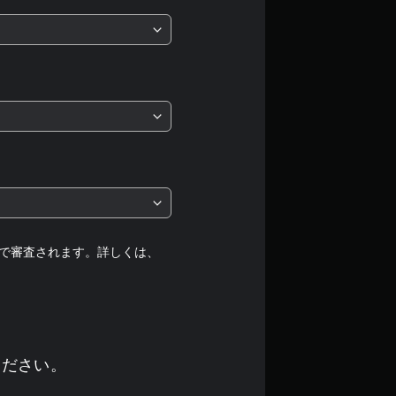
均
評
価
は
5
段
階
中
で審査されます。詳しくは、
の
4
.
ください。