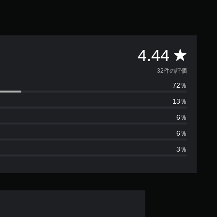
評
4.44
価
32件の評価
72％
数
13％
は
6％
3
6％
3％
2
、
平