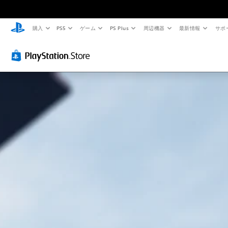
購入
PS5
ゲーム
PS Plus
周辺機器
最新情報
サポ
字
モ
ゲ
幕
ー
ー
な
シ
ム
し
ョ
の
で
ン
一
プ
コ
時
レ
ン
停
イ
ト
止
可
ロ
ゲ
能
ー
ー
ル
ム
音
の
な
声
プ
に
し
レ
よ
で
イ
る
プ
中
会
レ
や
話
イ
ム
が
ー
可
な
ビ