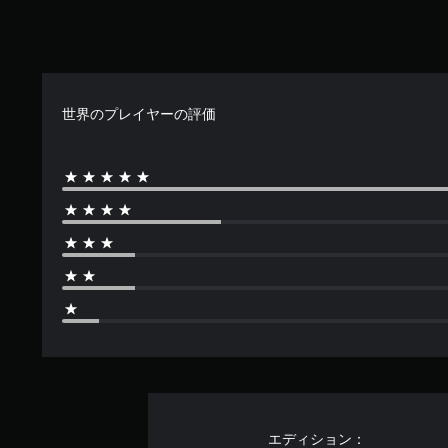
の
ン
4
ト
.
ロ
4
ー
4
ラ
で
ー
世界のプレイヤーの評価
す
の
振
動
機
能
／
ハ
プ
テ
ィ
ッ
ク
フ
ィ
ー
ド
バ
エディション：
ッ