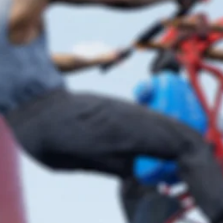
イ
（
主
で
オ
要
き
フ
な
ま
ラ
ス
す
イ
ト
。
ン
ー
プ
リ
レ
ー
タ
イ
と
ッ
の
キ
チ
み
ャ
操
）
ラ
作
ク
な
タ
ー
し
の
で
み
プ
字
レ
幕
イ
が
可
表
示
能
さ
タ
れ