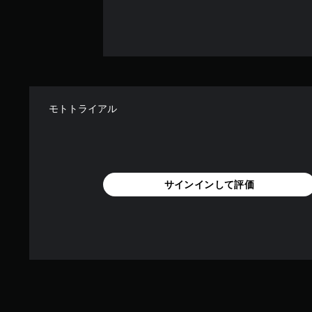
テ
ィ
ブ
ト
リ
ガ
ー
エ
モトトライアル
フ
ェ
ク
ト
な
サインインして評価
し
で
プ
レ
イ
可
能
ト