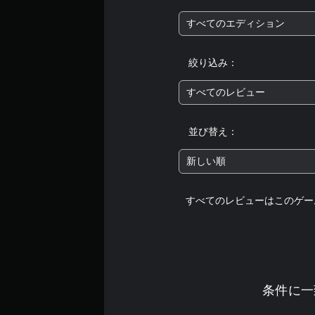
ク
を
すべてのエディション
使
わ
ず
絞り込み：
に
ゲ
すべてのレビュー
ー
ム
を
並び替え：
プ
レ
新しい順
イ
で
き
すべてのレビューはこのゲー
ま
す
。
ア
ダ
条件に一
プ