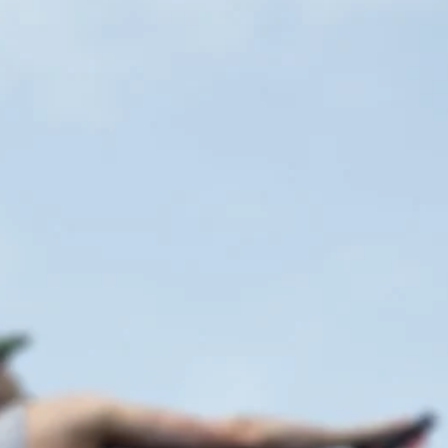
能
く
ー
、
モ
パ
字
ー
ー
幕
シ
ト
な
ョ
の
し
ン
再
で
コ
生
プ
ン
中
レ
ト
に
イ
ロ
、
で
ー
ゲ
き
ル
ー
ま
を
ム
す
使
を
。
わ
一
ず
時
に
字
停
ゲ
幕
止
ー
で
（
ム
き
基
を
ま
本
プ
す
）
レ
。