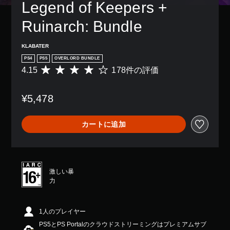
Legend of Keepers + 
Ruinarch: Bundle
KLABATER
PS4
PS5
OVERLORD BUNDLE
4.15
178件の評価
評
価
数
¥5,478
は
1
7
カートに追加
8
、
平
均
評
激しい暴
価
力
は
5
段
階
1人のプレイヤー
中
PS5とPS Portalのクラウドストリーミングはプレミアムサブ
の