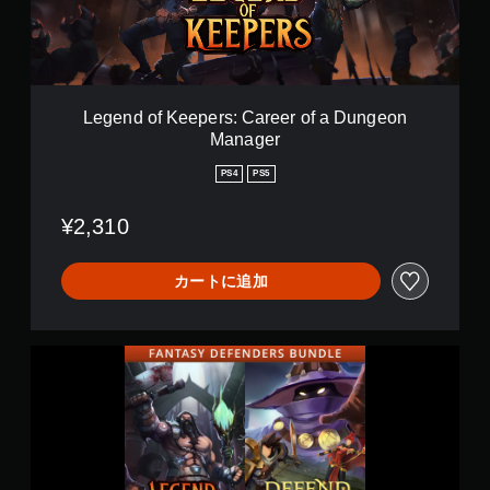
K
a
e
n
e
C
p
i
e
r
r
c
Legend of Keepers: Career of a Dungeon
s
u
Manager
:
s
C
&
PS4
PS5
a
L
r
e
¥2,310
e
g
e
e
r
n
カートに追加
o
d
f
o
a
f
D
K
F
u
e
a
n
e
n
g
p
t
e
e
a
o
r
s
n
s
y
M