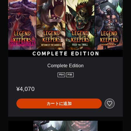
o
e
m
e
p
p
l
e
e
r
t
s
e
a
E
n
d
d
i
D
t
e
i
f
o
e
Complete Edition
n
n
d
PS4
PS5
t
h
¥4,070
e
R
o
カートに追加
o
k
D
e