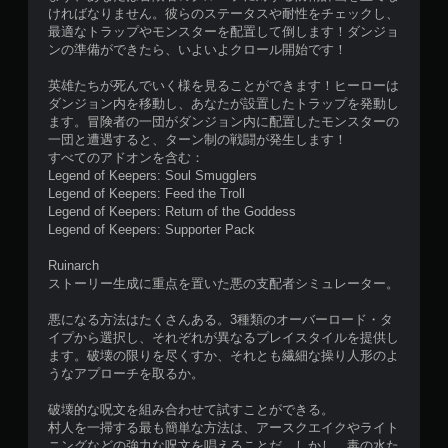
ければなりません。彼らのステータスや耐性をチェックし、
最適なトラップやモンスターを配置して倒します！ダンジョ
ンの準備ができたら、いよいよクロール開始です！
英雄たちが死んでいく様を見ることができます！ヒーローは
ダンジョン内を移動し、あなたが設置したトラップを発動し
ます。冒険者の一団がダンジョン内に配置したモンスターの
一団と遭遇すると、ターン制の戦闘が発生します！
すべてのアドオンを含む：
Legend of Keepers: Soul Smugglers
Legend of Keepers: Feed the Troll
Legend of Keepers: Return of the Goddess
Legend of Keepers: Supporter Pack
Ruinarch
ストーリー生成に重点を置いた悪の支配者シミュレーター。
悪になる方法はたくさんある。3種類のオーバーロード・タ
イプから選択し、それぞれが異なるプレイスタイルを提供し
ます。破壊の限りを尽くすか、それとも繊細な操り人形のよ
うなアプローチを取るか。
破壊的な呪文を組み合わせて試すことができる。
村人を一掃する最も簡単な方法は、アースクエイクやライト
ニングなどの強力な呪文を唱えることだ。しかし、毒の水た