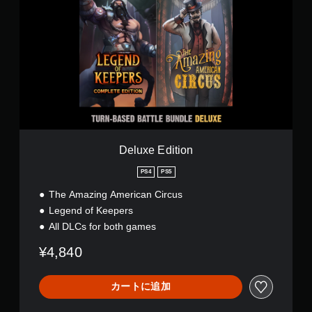
l
u
x
e
E
d
i
t
i
o
n
Deluxe Edition
PS4
PS5
The Amazing American Circus
Legend of Keepers
All DLCs for both games
¥4,840
カートに追加