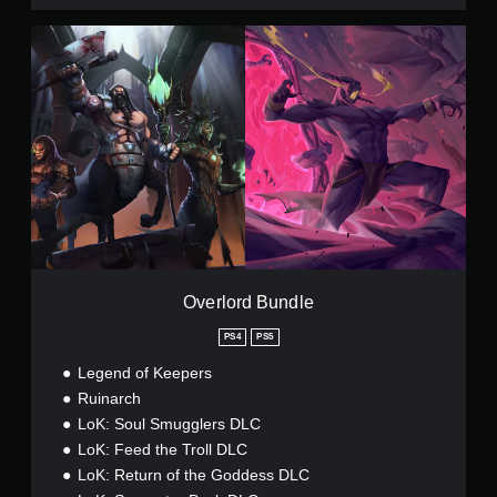
O
v
e
r
l
o
r
d
B
u
n
d
l
e
Overlord Bundle
PS4
PS5
Legend of Keepers
Ruinarch
LoK: Soul Smugglers DLC
LoK: Feed the Troll DLC
LoK: Return of the Goddess DLC