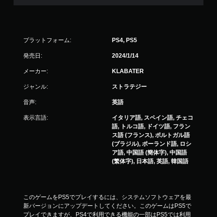
プラットフォーム:
PS4, PS5
発売日:
2024/1/14
メーカー:
KLABATER
ジャンル:
ストラテジー
音声:
英語
表示言語:
イタリア語, スペイン語, チェコ
語, トルコ語, ドイツ語, フラン
ス語 (フランス), ポルトガル語
(ブラジル), ポーランド語, ロシ
ア語, 中国語 (簡体字), 中国語
(繁体字), 日本語, 英語, 韓国語
このゲームをPS5でプレイするには、システムソフトウェアを最
新バージョンにアップデートしてください。このゲームはPS5で
プレイできますが、PS4で利用できる機能の一部はPS5では利用