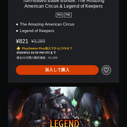
Turn-Based Battle Bundle: The Amazing
l
American Circus & Legend of Keepers
e
B
PS4
PS5
u
n
The Amazing American Circus
d
Legend of Keepers
l
e
¥821
¥3,289
通常価格¥3,289より値引き
:
PlayStation Plus加入でさらに5％オフ
T
2026/8/12 02:59 PM UTCまで
h
過去30日間の最安価格：¥3,289
e
A
m
加入して購入
a
z
i
L
n
e
g
g
A
e
m
n
e
d
r
o
i
f
c