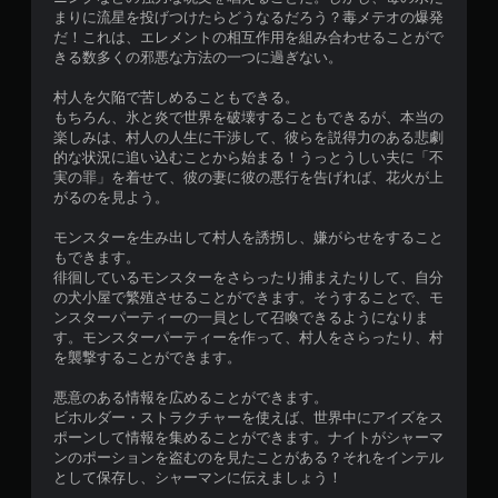
まりに流星を投げつけたらどうなるだろう？毒メテオの爆発
だ！これは、エレメントの相互作用を組み合わせることがで
きる数多くの邪悪な方法の一つに過ぎない。
村人を欠陥で苦しめることもできる。
もちろん、氷と炎で世界を破壊することもできるが、本当の
楽しみは、村人の人生に干渉して、彼らを説得力のある悲劇
的な状況に追い込むことから始まる！うっとうしい夫に「不
実の罪」を着せて、彼の妻に彼の悪行を告げれば、花火が上
がるのを見よう。
モンスターを生み出して村人を誘拐し、嫌がらせをすること
もできます。
徘徊しているモンスターをさらったり捕まえたりして、自分
の犬小屋で繁殖させることができます。そうすることで、モ
ンスターパーティーの一員として召喚できるようになりま
す。モンスターパーティーを作って、村人をさらったり、村
を襲撃することができます。
悪意のある情報を広めることができます。
ビホルダー・ストラクチャーを使えば、世界中にアイズをス
ポーンして情報を集めることができます。ナイトがシャーマ
ンのポーションを盗むのを見たことがある？それをインテル
として保存し、シャーマンに伝えましょう！