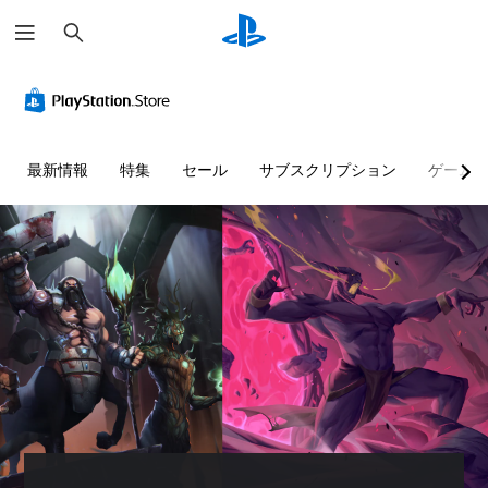
検
索
最新情報
特集
セール
サブスクリプション
ゲーム