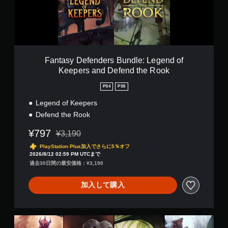
D
a
e
n
f
a
e
g
n
e
d
r
e
Fantasy Defenders Bundle: Legend of
r
Keepers and Defend the Rook
s
B
PS4
PS5
u
n
Legend of Keepers
d
Defend the Rook
l
e
¥797
¥3,190
通常価格¥3,190より値引き
:
PlayStation Plus加入でさらに5％オフ
L
2026/8/12 02:59 PM UTCまで
e
過去30日間の最安価格：¥3,190
g
e
n
加入して購入
d
o
f
C
K