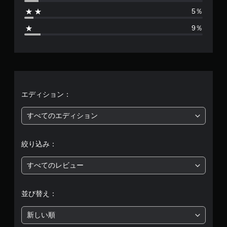
1
5％
7
9％
8
、
平
均
エディション：
評
すべてのエディション
価
絞り込み：
は
すべてのレビュー
5
段
並び替え：
階
新しい順