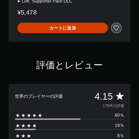
LoK: Supporter Pack DLC
¥5,478
カートに追加
評価とレビュー
評
4.15
世界のプレイヤーの評価
価
178件の評価
60％
数
19％
は
8％