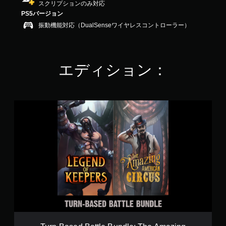
スクリプションのみ対応
4
PS5バージョン
.
1
振動機能対応（DualSenseワイヤレスコントローラー）
5
で
す
エディション：
T
u
r
n
-
B
a
s
e
d
B
a
t
t