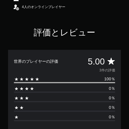
す
4人のオンラインプレイヤー
評価とレビュー
評
5.00
世界のプレイヤーの評価
価
3件の評価
100％
数
0％
は
0％
3
0％
、
0％
平