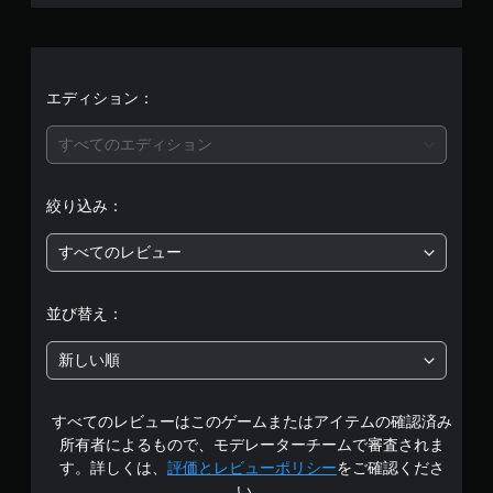
均
評
価
エディション：
は
すべてのエディション
5
絞り込み：
段
すべてのレビュー
階
中
並び替え：
の
新しい順
5
すべてのレビューはこのゲームまたはアイテムの確認済み
で
所有者によるもので、モデレーターチームで審査されま
す
す。詳しくは、
評価とレビューポリシー
をご確認くださ
い。