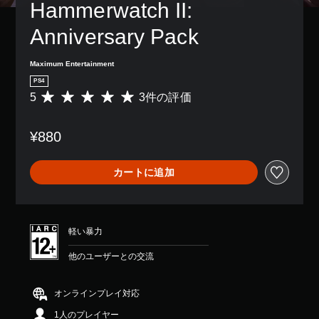
Hammerwatch II: 
Anniversary Pack
Maximum Entertainment
PS4
5
3件の評価
評
価
数
¥880
は
3
、
カートに追加
平
均
評
価
は
軽い暴力
5
段
他のユーザーとの交流
階
中
の
オンラインプレイ対応
5
1人のプレイヤー
で