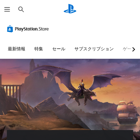
検
索
最新情報
特集
セール
サブスクリプション
ゲーム