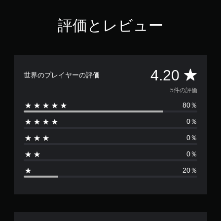
評価とレビュー
評
4.20
世界のプレイヤーの評価
価
5件の評価
80％
数
0％
は
0％
5
0％
、
20％
平
均
評