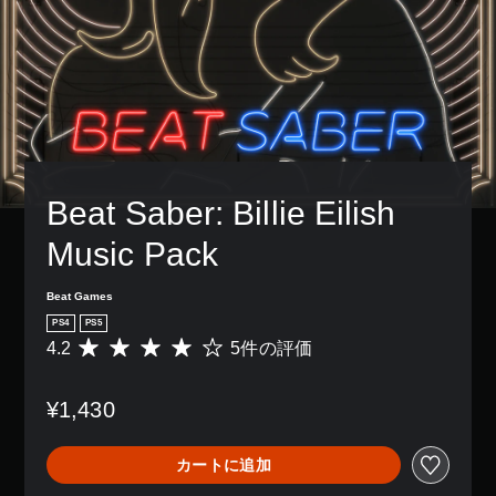
Beat Saber: Billie Eilish 
Music Pack
Beat Games
PS4
PS5
4.2
5件の評価
評
価
数
¥1,430
は
5
、
カートに追加
平
均