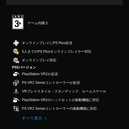
評
価
は
5
ゲーム内購入
段
階
中
の
オンラインプレイにPS Plus必須
4
.
5人までのPS Plusオンラインプレイヤー対応
2
オンラインプレイ対応
で
す
PS5バージョン
PlayStation VR2が必須
PS VR2 Senseコントローラーが必須
VRプレイスタイル：スタンディング、ルームスケール
PlayStation VR2のヘッドセットの振動機能に対応
PS VR2 Senseコントローラーの振動機能に対応
すべて表示