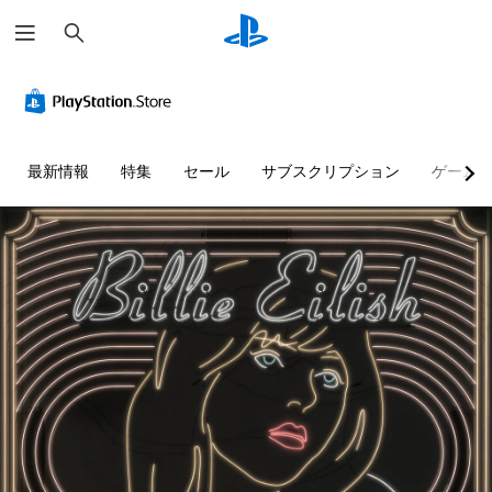
検
索
最新情報
特集
セール
サブスクリプション
ゲーム