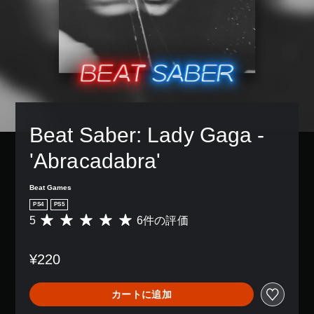
Beat Saber: Lady Gaga - 
'Abracadabra'
Beat Games
PS4
PS5
5
6件の評価
評
価
数
¥220
は
6
、
カートに追加
平
均