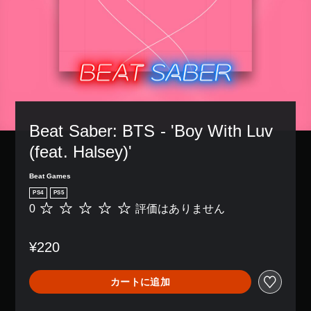
Beat Saber: BTS - 'Boy With Luv 
(feat. Halsey)'
Beat Games
PS4
PS5
0
評価はありません
評
価
は
¥220
あ
り
ま
カートに追加
せ
ん