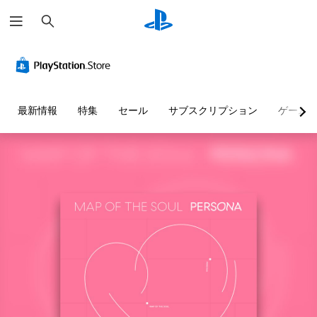
検
索
最新情報
特集
セール
サブスクリプション
ゲーム