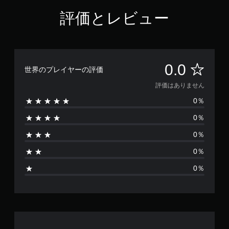
評価とレビュー
評
0.0
世界のプレイヤーの評価
価
評価はありません
0％
は
0％
あ
0％
り
0％
ま
0％
せ
ん