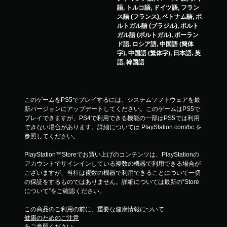
語, トルコ語, ドイツ語, フラン
ス語 (フランス), ベトナム語, ポ
ルトガル語 (ブラジル), ポルト
ガル語 (ポルトガル), ポーラン
ド語, ロシア語, 中国語 (簡体
字), 中国語 (繁体字), 日本語, 英
語, 韓国語
このゲームをPS5でプレイするには、システムソフトウェアを最
新バージョンにアップデートしてください。このゲームはPS5で
プレイできますが、PS4で利用できる機能の一部はPS5では利用
できない場合があります。詳細については PlayStation.com/bc を
参照してください。
PlayStation™Storeでお買い上げのコンテンツは、PlayStationの
アカウントでサインインしている複数の機器で利用できる場合が
ございますが、当社は複数の機器で利用できることについて一切
の保証をするものではありません。詳細については最新の“Store
について”をご確認ください。
この商品のご利用の前に、重要な健康情報について
健康のためのご注意
をご参照ください。