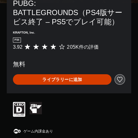
PUBG: 
BATTLEGROUNDS（PS4版サー
ビス終了 – PS5でプレイ可能）
KRAFTON, Inc.
PS4
3.92
205K件の評価
評
価
数
無料
は
2
0
ライブラリーに追加
5
K
、
平
均
評
価
は
5
段
ゲーム内課金あり
階