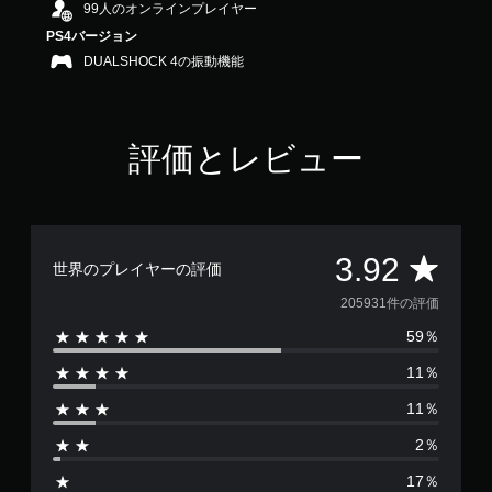
99人のオンラインプレイヤー
中
の
PS4バージョン
3
DUALSHOCK 4の振動機能
.
9
2
で
評価とレビュー
す
評
3.92
世界のプレイヤーの評価
価
205931件の評価
59％
数
11％
は
11％
2
2％
0
17％