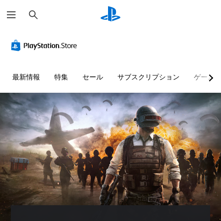
検
索
最新情報
特集
セール
サブスクリプション
ゲーム