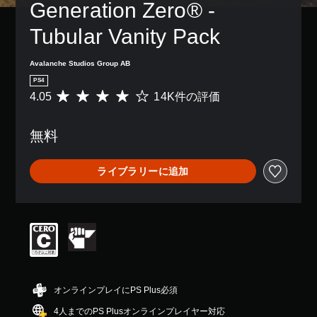
レ
Generation Zero® - 
き
り
示
字
チ
イ
ま
、
の
幕
ャ
ア
Tubular Vanity Pack
す
ア
文
な
ッ
ウ
。
シ
字
し
ト
ト
ス
を
で
で
Avalanche Studios Group AB
を
ト
読
プ
は
3
使
PS4
機
み
レ
な
D
っ
4.05
14K件の評価
能
評
や
イ
く
た
オ
を
価
す
で
、
り
ー
有
数
く
き
地
、
デ
無料
効
は
表
ま
図
ボ
ィ
に
1
示
す
に
タ
す
4
で
オ
。
ピ
ン
ライブラリーに追加
る
K
き
ン
3
配
こ
、
ま
を
D
置
字
と
平
す
立
オ
を
幕
で
均
。
て
ー
編
（
、
評
た
デ
集
詳
ゲ
価
り
ィ
し
大
ー
は
細
他
オ
て
き
ム
5
）
の
で
、
な
を
段
情
音
操
ゲ
文
プ
階
報
オンラインプレイにPS Plus必須
声
作
ー
レ
中
字
を
を
方
ム
4人までのPS Plusオンラインプレイヤー対応
イ
の
表