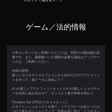
スポットで場所をマーク
ト
タ
す
ロ
イ
。
ミ
ー
ン
ラ
大
グ
ー
き
で
ゲーム／法的情報
の
な
ゲ
振
ー
キ
動
ム
ャ
機
を
プ
能
セ
シ
な
ー
※本コンテンツをご利用いただくには、別売りの製品版が必
ョ
ブ
し
要です。また、最新版パッチ適用が必要な場合はアップデー
ン
し
で
トの上、ご利用ください。
て
キ
プ
中
ャ
レ
内容の説明
断
プ
新しいカスタマイズオプションから自分だけのアウトフィッ
イ
で
シ
トを作って、超クールに決めよう！
可
き
ョ
能
、
ン
4つの新しいアウトフィットセットと6つの新しいジェスチャ
セ
の
コ
ーを自由に組み合わせて、カッコよく春の到来を祝おう。
ー
フ
ン
ブ
ォ
ト
Timeless Set (不朽のスタイルセット)
し
ン
ロ
スタイリッシュなベストを着て、ヘアスプレーをありったけ
た
ト
ー
つけて髪をボリュームアップ。武器を手に取り、どうせマシ