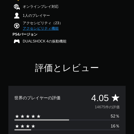
メ
出
法
内
し
4
示
ニ
力
を
オンラインプレイ対応
の
や
.
さ
ュ
し
変
す
す
0
せ
1人のプレイヤー
ー
て
更
べ
く
5
る
や
、
で
アクセシビリティ（23）
て
で
で
こ
ス
あ
き
アクセシビリティ機能
の
き
す
と
テ
な
ま
会
PS4バージョン
ま
で
ー
た
す
話
す
DUALSHOCK 4の振動機能
、
タ
の
。
で
。
他
ス
周
字
の
表
囲
幕
ス
プ
示
の
操
が
テ
レ
評価とレビュー
の
あ
表
作
イ
ィ
文
ら
示
方
ヤ
ッ
字
ゆ
さ
法
ー
サ
る
ク
れ
の
と
イ
場
ま
の
確
コ
ズ
所
す
感
評
4.05
認
ミ
世界のプレイヤーの評価
を
か
。
度
ュ
大
ら
ゲ
価
調
ニ
14675件の評価
き
音
ー
整
判
ケ
く
が
ム
52％
数
（
ー
読
し
聞
の
シ
基
し
て
こ
操
16％
は
ョ
本
読
え
や
作
ン