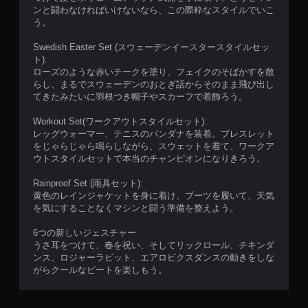
と
サ
ラ
ンと闘わなければいけないなら、この際粋なスタイルでいこ
こ
イ
ー
う。
ろ
ズ
の
か
を
振
Swedish Easter Set (スウェーデンイースタースタイルセッ
ら
大
動
ト):
ゲ
き
機
ローズのような赤いチークを塗り、フェイクのそばかすを散
ー
く
能
らし、まるでスウェーデンのおとぎ話からそのまま飛び出し
ム
し
／
てきたみたいに羽根つき帽子やスカーフで着飾ろう。
を
て
ハ
再
読
プ
Workout Set(ワークアウトスタイルセット):
開
み
テ
レッグウォーマー、テニスのバンダナを装着。ブレスレット
で
や
ィ
をじゃらじゃら鳴らしながら、スウェットを着て、ワークア
き
す
ッ
ウトスタイルセットで本当のチャンピオンになりきろう。
ま
く
ク
す
し
フ
Rainproof Set (雨具セット):
。
ま
ィ
黄色のレインジャケットを身に着け、ブーツを履いて、天気
す
ー
を気にすることなくマシンと闘う準備を整えよう。
。
ド
バ
6つの新しいジェスチャー
ッ
うさ耳をつけて、春を祝い、そしてリックロール、チキンダ
ク
ンス、ロジャーラビット、エアロビクスダンスの動きをしな
を
がらクールなビートを楽しもう。
使
わ
ず