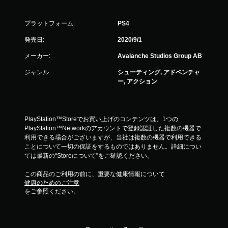
に
ゲ
プラットフォーム:
PS4
ー
ム
発売日:
2020/9/1
を
プ
メーカー:
Avalanche Studios Group AB
レ
イ
ジャンル:
シューティング, アドベンチャ
で
ー, アクション
き
ま
す
。
PlayStation™Storeでお買い上げのコンテンツは、1つの
PlayStation™Networkのアカウントで登録認証した複数の機器で
利用できる場合がございますが、当社は複数の機器で利用できる
ことについて一切の保証をするものではありません。詳細につい
ては最新の“Storeについて”をご確認ください。
この商品のご利用の前に、重要な健康情報について
健康のためのご注意
をご参照ください。