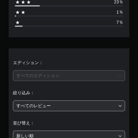
23％
み
る
）
す
方
1
で
や
よ
法
い
ス
き
1％
す
う
を
字
テ
4
ま
く
に
い
幕
ィ
7％
す
表
し
つ
ッ
。
6
字
示
ま
で
ク
幕
で
す
も
の
7
を
き
。
見
感
読
ま
ら
度
5
み
す
れ
を
や
。
ま
い
、
す
エディション：
す
く
く
。
つ
快
表
平
すべてのエディション
か
適
示
の
チ
な
し
均
オ
ュ
ビ
ま
絞り込み：
プ
す
ー
ジ
評
シ
。
ト
ュ
ョ
すべてのレビュー
価
リ
ア
ン
ア
ル
大
か
は
ル
（
ら
き
並び替え：
選
の
基
な
5
べ
確
本
字
新しい順
ま