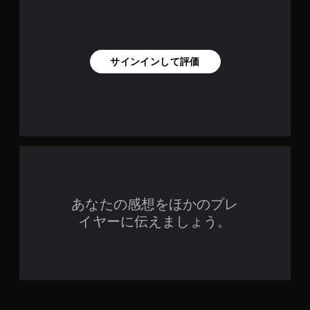
操
ま
覚
。
作
す
的
の
。
な
キ
反
不
転
ャ
快
サインインして評価
ゲ
オ
プ
感
ー
プ
を
シ
シ
ム
感
ョ
ョ
の
じ
ン
ン
一
る
（
が
こ
時
基
用
と
停
本
意
な
止
）
さ
く
れ
ゲ
プ
ゲ
て
ー
レ
ー
あなたの感想をほかのプレ
い
ム
イ
ム
ま
の
イヤーに伝えましょう。
で
プ
す
プ
き
レ
。
レ
ま
イ
イ
す
中
中
。
の
ボ
や
重
タ
ム
要
ン
ー
な