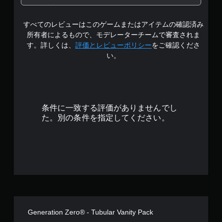
認
）
幕
段
す
ゲ
カ
字
。
ー
メ
すべてのレビューはこのゲームまたはアイテムの確認済み
階
幕
ム
ラ
の
所有者によるもので、モデレーターチームで審査されま
ス
プ
の
フ
中
す。詳しくは、
評価とレビューポリシー
をご確認くださ
テ
レ
動
ォ
い。
イ
き
ィ
ン
の
の
や
ト
ッ
チ
ゲ
サ
ク
4
ュ
ー
イ
操
ー
ム
ズ
.
作
ト
プ
を
条件に一致する評価がありませんでし
の
リ
レ
大
0
た。別の条件を指定してください。
反
ア
イ
き
転
ル
中
く
5
（
情
の
し
報
エ
基
て
で
を
フ
読
本
い
ェ
み
）
す
つ
ク
や
ス
で
ト
す
テ
も
に
く
ィ
見
よ
し
ッ
ら
る
Generation Zero® - Tubular Vanity Pack
ま
ク
れ
視
す