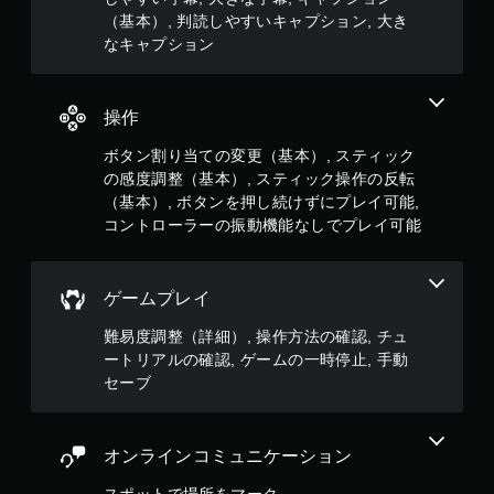
す
ー
オ
（基本）, 判読しやすいキャプション, 大き
い
ム
フ
なキャプション
を
キ
ラ
プ
ャ
イ
レ
プ
ン
イ
シ
プ
操作
し
レ
ョ
た
イ
ボタン割り当ての変更（基本）, スティック
ン
り
の
の感度調整（基本）, スティック操作の反転
メ
キ
み
（基本）, ボタンを押し続けずにプレイ可能,
ニ
ャ
）
ュ
コントローラーの振動機能なしでプレイ可能
プ
ー
シ
を
手
ョ
操
ン
動
ゲームプレイ
作
を
セ
で
読
ー
難易度調整（詳細）, 操作方法の確認, チュ
き
み
ブ
ートリアルの確認, ゲームの一時停止, 手動
ま
や
自
す
セーブ
す
分
。
く
の
表
好
示
コ
オンラインコミュニケーション
き
し
ン
な
ま