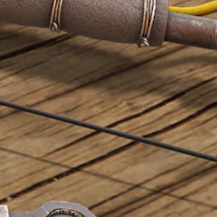
ケ
判
整
く
が
ム
ー
読
し
聞
（
の
シ
し
て
こ
操
基
ョ
読
え
や
作
本
ン
み
る
方
す
）
で
や
よ
法
い
き
す
う
ス
を
字
ま
く
に
テ
い
す
幕
表
し
ィ
つ
。
示
ま
ッ
で
字
で
す
ク
も
幕
き
。
の
見
を
ま
感
ら
読
す
度
れ
み
。
を
ま
や
い
す
す
く
。
く
快
つ
表
適
か
示
チ
な
の
し
ュ
ビ
オ
ま
ー
プ
ジ
す
シ
ト
。
ュ