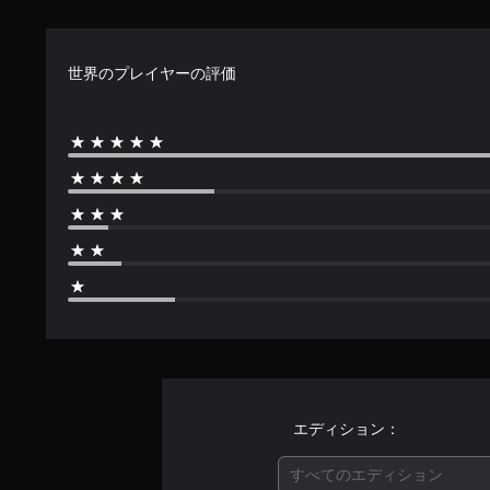
て
ー
ム
イ
い
ム
の
で
ま
プ
プ
き
す
レ
世界のプレイヤーの評価
レ
ま
。
イ
イ
す
中
中
。
の
ボ
や
重
ム
タ
要
ー
ン
な
ビ
を
音
ー
声
押
パ
の
し
ー
み
続
ト
を
の
け
キ
再
ず
ャ
生
に
プ
中
プ
シ
に
ョ
レ
、
ン
イ
ゲ
エディション：
で
可
ー
表
ム
能
すべてのエディション
示
を