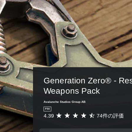
ョ
リ
ア
ン
ア
ル
大
か
ル
（
き
ら
の
基
な
選
確
本
べ
字
ま
認
）
幕
す
ゲ
カ
字
。
ー
メ
幕
ム
ラ
の
ス
プ
の
フ
レ
動
テ
ォ
イ
き
ン
ィ
の
や
ト
Generation Zero® - Res
ッ
チ
ゲ
サ
ク
ュ
ー
Weapons Pack
イ
操
ー
ム
ズ
作
ト
プ
を
Avalanche Studios Group AB
リ
の
レ
大
PS4
ア
イ
き
反
4.39
74件の評価
ル
評
中
く
転
情
価
の
し
（
報
数
エ
て
基