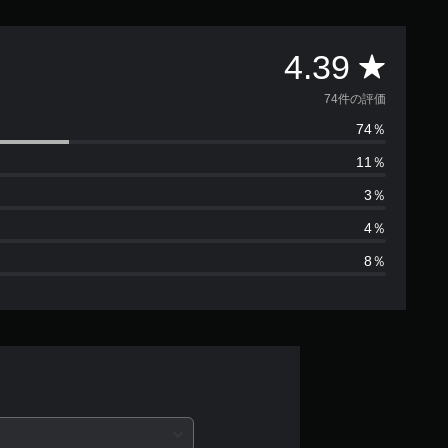
評
4.39
価
74件の評価
74％
数
11％
は
3％
7
4％
8％
4
、
平
均
評