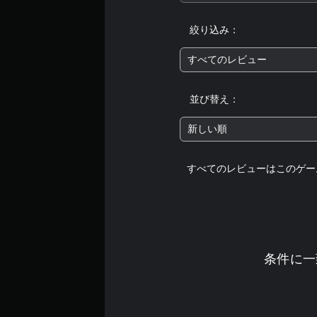
し
ボ
一
ま
タ
時
絞り込み：
す
ン
停
。
を
止
すべてのレビュー
押
で
し
き
判
続
ま
読
並び替え：
け
す
し
ず
。
や
新しい順
に
（
ゲ
す
オ
ー
い
フ
すべてのレビューはこのゲー
ム
キ
ラ
を
イ
ャ
プ
ン
プ
レ
プ
シ
イ
レ
ョ
し
イ
た
ン
の
条件に一
り
み
キ
メ
）
ャ
ニ
プ
ュ
シ
手