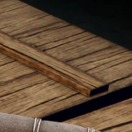
音
操
ゲ
プ
文
報
声
作
ー
レ
字
を
を
方
ム
イ
表
メ
出
法
内
し
示
ニ
力
を
の
や
さ
ュ
し
変
す
す
せ
ー
て
更
べ
く
る
や
、
で
て
で
こ
ス
あ
き
の
き
と
テ
な
ま
会
ま
で
ー
た
す
話
す
、
タ
の
。
で
。
他
ス
周
字
の
表
囲
幕
ス
プ
操
示
の
が
レ
テ
作
の
あ
表
イ
ィ
文
ら
方
示
ヤ
字
ゆ
ッ
さ
法
ー
サ
る
れ
ク
の
と
イ
場
ま
の
確
コ
ズ
所
す
感
ミ
認
を
か
。
ュ
度
大
ら
ゲ
ニ
調
き
音
ー