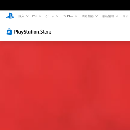
購入
PS5
ゲーム
PS Plus
周辺機器
最新情報
サポ
判
音
字
ボ
難
ス
読
量
幕
タ
易
ポ
し
コ
な
ン
度
ッ
や
ン
し
割
調
ト
す
ト
で
り
整
で
い
ロ
プ
当
（
場
テ
ー
レ
て
詳
所
キ
ル
イ
の
細
を
ス
可
変
）
マ
個
ト
能
更
ー
々
ゲ
の
（
ク
ー
メ
音
音
基
ム
ニ
声
音
量
の
ュ
に
本
声
を
難
ー
よ
）
や
下
易
や
る
テ
プ
げ
度
ス
会
キ
リ
た
を
テ
話
ス
セ
り
変
ー
が
ト
ッ
消
更
タ
な
に
ト
音