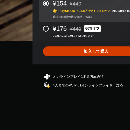
を
は
フ
読
¥154
¥440
本
い
通常価格¥440より値引き
7
ェ
み
つ
PlayStation Plus加入でさらに5％オフ
2026/8/12 
）
4
ク
や
で
、
過去30日間の最安価格：¥440
ト
す
ス
も
平
に
く
テ
¥176
見
¥440
均
60%オフ
よ
し
ィ
通常価格¥440より値引き
ら
評
る
ま
ッ
2026/8/12 02:59 PM UTCまで
れ
価
視
す
ク
ま
は
覚
。
操
す
5
的
加入して購入
作
。
段
な
の
キ
階
不
反
ャ
中
快
ゲ
転
プ
の
感
オ
ー
オンラインプレイにPS Plus必須
4
を
シ
プ
ム
.
感
ョ
4人までのPS Plusオンラインプレイヤー対応
シ
の
3
じ
ン
ョ
一
9
る
ン
（
で
こ
時
が
基
す
と
停
用
本
な
意
止
く
）
さ
ゲ
プ
れ
ゲ
ー
レ