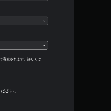
価
は
5
段
階
中
で審査されます。詳しくは、
の
4
.
ください。
3