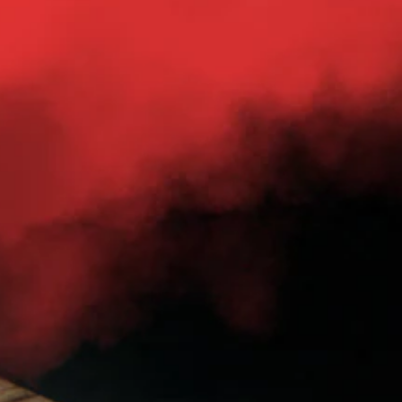
し
ス
く
よ
の
で
た
表
、
る
レ
き
り
示
字
チ
イ
ま
、
の
幕
ャ
ア
す
ア
文
な
ッ
ウ
。
シ
字
し
ト
ト
ス
を
で
で
を
ト
読
プ
3
は
使
機
み
レ
な
D
っ
能
や
イ
く
オ
た
を
す
で
、
ー
り
有
く
き
地
、
デ
効
表
ま
図
ボ
に
ィ
示
す
に
タ
す
で
。
オ
ピ
ン
る
き
ン
3
配
こ
ま
を
字
D
置
と
す
立
オ
幕
を
で
。
て
ー
編
（
、
た
デ
集
ゲ
詳
り
大
ィ
し
ー
細
他
オ
き
て
ム
の
）
で
、
な
を
情