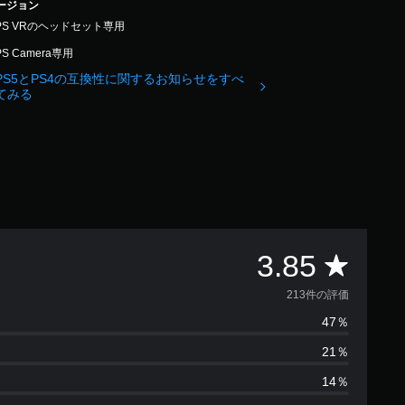
バージョン
PS VRのヘッドセット専用
PS Camera専用
PS5とPS4の互換性に関するお知らせをすべ
てみる
評
3.85
価
213件の評価
47％
数
21％
は
14％