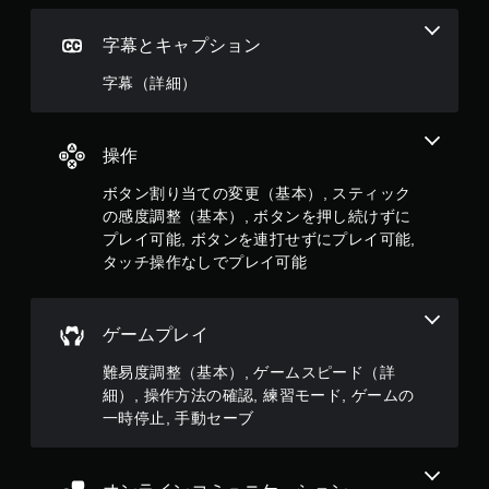
連
レ
す
打
イ
。
し
中
字幕とキャプション
た
や
字幕（詳細）
り
ム
、
ー
制
ビ
限
ー
操作
時
パ
間
ー
ボタン割り当ての変更（基本）, スティック
内
ト
の感度調整（基本）, ボタンを押し続けずに
に
の
プレイ可能, ボタンを連打せずにプレイ可能,
ボ
再
タ
生
タッチ操作なしでプレイ可能
ン
中
を
に
押
、
ゲームプレイ
し
ゲ
た
ー
難易度調整（基本）, ゲームスピード（詳
り
ム
細）, 操作方法の確認, 練習モード, ゲームの
す
を
る
一
一時停止, 手動セーブ
こ
時
と
停
な
止