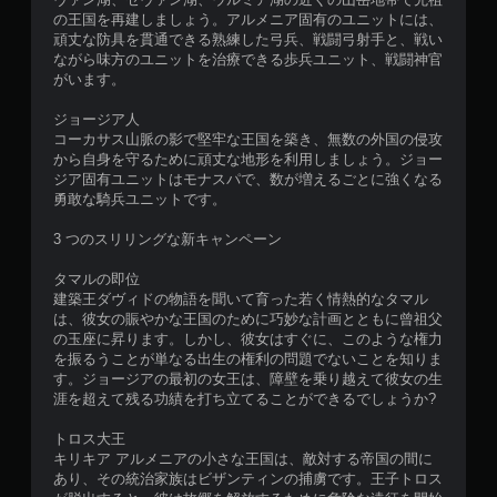
ッ
分
の王国を再建しましょう。アルメニア固有のユニットには、
チ
の
頑丈な防具を貫通できる熟練した弓兵、戦闘弓射手と、戦い
操
好
ながら味方のユニットを治療できる歩兵ユニット、戦闘神官
作
き
がいます。
な
な
し
タ
ジョージア人
で
イ
コーカサス山脈の影で堅牢な王国を築き、無数の外国の侵攻
プ
ミ
から自身を守るために頑丈な地形を利用しましょう。ジョー
ン
ジア固有ユニットはモナスパで、数が増えるごとに強くなる
レ
グ
勇敢な騎兵ユニットです。
イ
で
可
ゲ
3 つのスリリングな新キャンペーン
能
ー
タ
ム
タマルの即位
ッ
を
建築王ダヴィドの物語を聞いて育った若く情熱的なタマル
チ
セ
は、彼女の賑やかな王国のために巧妙な計画とともに曾祖父
操
ー
の玉座に昇ります。しかし、彼女はすぐに、このような権力
作
ブ
を振るうことが単なる出生の権利の問題でないことを知りま
を
し
す。ジョージアの最初の女王は、障壁を乗り越えて彼女の生
使
て
涯を超えて残る功績を打ち立てることができるでしょうか?
わ
中
ず
断
トロス大王
に
で
キリキア アルメニアの小さな王国は、敵対する帝国の間に
ゲ
き
あり、その統治家族はビザンティンの捕虜です。王子トロス
ー
、