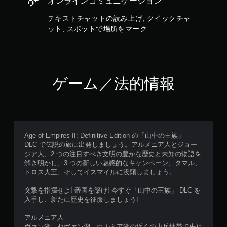
オンラインコミュニケーション
く
で
、
き
テキストチャットの読み上げ, クイックチャ
ゲ
ま
ット, スポットで場所をマーク
ー
す
ム
。
の
（
プ
オ
レ
フ
イ
ラ
ゲーム／法的情報
や
イ
メ
ン
ニ
プ
ュ
レ
ー
イ
操
の
Age of Empires II: Definitive Edition の「山中の王族」
作
み
DLC で伝説の旅に出発しましょう。アルメニア人とジョー
が
）
ジア人、2 つの注目すべき文明の豊かな歴史と未知の物語を
で
解き明かし、3 つの新しい魅惑的なキャンペーン、タマル、
き
トロス大王、そしてイスマイルに没頭しましょう。
手
ま
動
す
突撃を指揮せよ! 帝国を築け! 今すぐ「山中の王族」 DLC を
セ
。
入手し、新たに歴史を征服しましょう!
ー
ブ
アルメニア人
タ
自
ヴァン湖、セヴァン湖、ウルミア湖の近くの山岳地帯で先祖