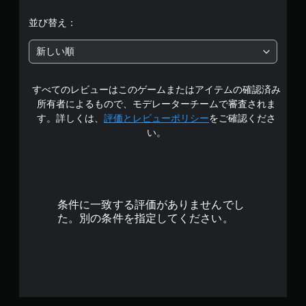
機
ム
ポ
と
す
階
能
の
並び替え：
区
。
ッ
で
操
別
ト
中
も
作
し
で
新しい順
ボ
視
方
て
場
の
覚
タ
法
わ
所
情
ン
を
か
すべてのレビューはこのゲームまたはアイテムの確認済み
4
を
報
い
を
り
所有者によるもので、モデレーターチームで審査されま
の
マ
つ
や
押
.
内
す。詳しくは、
評価とレビューポリシー
をご確認くださ
で
ー
す
し
容
も
い。
ク
く
続
5
を
見
表
け
音
伝
ら
示
声
ず
で
え
れ
で
や
に
ま
ま
き
テ
す
す
プ
す
ま
キ
。
条件に一致する評価がありませんでし
レ
。
す
ス
た。別の条件を指定してください。
イ
。
ト
可
練
に
能
よ
習
る
ボ
モ
チ
タ
ー
ャ
ン
ド
ッ
を