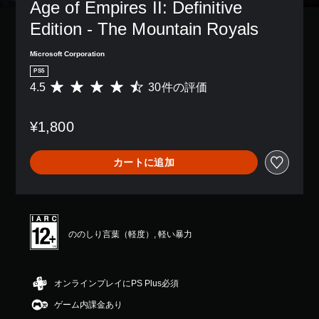
レ
表
Age of Empires II: Definitive 
き
レ
、
を
イ
示
ま
イ
ゲ
Edition - The Mountain Royals
音
ア
さ
す
で
ー
声
ウ
れ
。
き
ム
読
ト
ま
Microsoft Corporation
ま
全
み
を
す
す
体
PS5
音
上
使
。
。
の
4.5
30件の評価
評
げ
声
っ
ま
難
価
で
た
読
た
易
数
き
り
み
は
度
¥1,800
は
ま
、
上
、
を
3
す
ボ
重
げ
下
0
。
タ
要
げ
カートに追加
（
、
ン
な
る
詳
平
配
色
こ
ク
均
細
置
を
と
イ
評
）
を
目
が
ッ
価
編
ゲ
立
で
は
ク
集
ののしり言葉（軽度）, 軽い暴力
ー
つ
き
5
チ
し
ム
色
ま
段
て
ャ
の
に
す
階
、
ッ
進
変
。
中
操
オンラインプレイにPS Plus必須
ト
行
更
の
作
に
で
あ
ゲーム内課金あり
4
方
ゲ
欠
き
ら
.