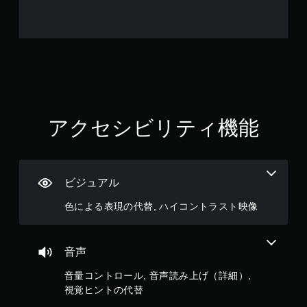
用
る
ま
意
こ
す
さ
と
。
れ
で
て
、
ボ
い
他
タ
ま
の
す
ン
プ
。
レ
を
イ
連
アクセシビリティ機能
ヤ
打
ゲ
ー
せ
ー
と
ず
ム
コ
に
の
ミ
ビジュアル
プ
一
ュ
レ
時
ニ
色による表現の代替, ハイコントラスト映像
イ
ケ
停
ー
可
止
シ
能
ゲ
音声
ョ
ボ
ー
ン
タ
ム
音量コントロール, 音声読み上げ（詳細）,
で
ン
の
き
視覚ヒントの代替
を
プ
ま