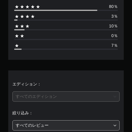
）
、
、
他
80％
視
数
敵
ス
ゆ
の
覚
、
テ
っ
プ
3％
は
ヒ
ア
ィ
く
レ
ン
イ
ッ
10％
り
イ
3
ト
テ
ク
プ
ヤ
0％
ム
の
の
レ
ー
0
、
感
代
イ
と
7％
操
度
で
替
コ
、
作
を
き
ミ
音
で
い
ま
ュ
声
平
き
く
す
ニ
ま
る
つ
。
ケ
た
均
オ
か
ー
は
ブ
の
シ
コ
操
評
ジ
オ
エディション：
ョ
ン
作
ェ
プ
ン
ト
方
ク
シ
価
で
すべてのエディション
ロ
ト
ョ
法
き
ー
な
ン
は
の
ま
ラ
ど
か
確
す
絞り込み：
ー
を
ら
5
。
認
の
、
選
振
ゲ
すべてのレビュー
背
べ
段
動
ー
ス
景
ま