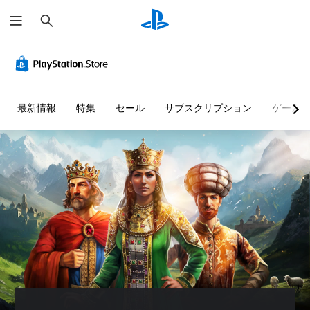
検
索
色
音
字
ボ
難
テ
に
量
幕
タ
易
キ
よ
コ
（
ン
度
ス
る
ン
詳
割
調
ト
表
ト
細
り
整
チ
最新情報
特集
セール
サブスクリプション
ゲーム
現
ロ
）
当
（
ャ
の
ー
て
基
ッ
ゲ
代
ル
の
本
ト
ー
替
変
）
の
ム
個
内
更
読
々
色
ゲ
の
（
み
の
に
ー
す
音
基
上
依
ム
べ
量
存
本
の
げ
て
を
せ
難
）
テ
の
下
ず
易
キ
プ
会
げ
に
度
ス
リ
話
た
ゲ
を
ト
セ
で
り
ー
変
チ
ッ
字
消
ム
更
ャ
ト
幕
音
を
し
ッ
の
が
で
プ
て
ト