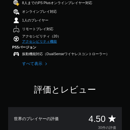
法
ー
か
8人までのPS Plusオンラインプレイヤー対応
ま
か
5
を
ム
せ
す
じ
で
変
オンラインプレイ対応
な
ス
。
め
す
更
い
ピ
用
1人のプレイヤー
で
文
ー
意
ハ
き
字
リモートプレイ対応
ド
さ
ま
イ
や
れ
アクセシビリティ（20）
（
す
コ
映
た
アクセシビリティ機能
詳
。
ン
像
メ
PS5バージョン
細
の
ト
ッ
）
振動機能対応（DualSenseワイヤレスコントローラー）
情
ラ
ス
セ
報
ゲ
ス
テ
ー
すべて表示
を
ー
ジ
ト
ィ
、
ム
や
映
ッ
音
全
ア
像
ク
声
体
イ
の
で
評価とレビュー
人
の
コ
感
読
物
ス
ン
み
度
や
ピ
を
上
キ
調
ー
送
げ
ャ
整
ド
受
ま
ラ
を
（
信
評
4.50
す
ク
世界のプレイヤーの評価
落
し
基
。
タ
と
て
本
価
30件の評価
ー
し
、