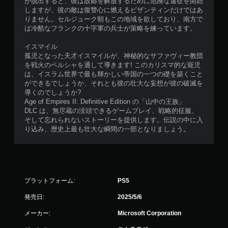
が脱出すると、彼は故郷を解放するために危険な遠征を開始
ム
セ
しますが、彼の敵は復讐心に燃えるビザンティンだけではあ
を
ー
りません。セルジューク朝もこの地域を欲しており、南方で
プ
ブ
は冷酷なフランクの十字軍の兵士が策略を練っています。
レ
し
イ
た
イスマイル
で
と
孤児となった天才イスマイルが、神秘的なサファヴィー教団
き
こ
を戦火のペルシャを通して導きます! このカリスマ的な寵児
ま
ろ
は、イスラム世界で最も輝かしい帝国の一つの礎を築くこと
す
か
ができるでしょうか、それとも彼の壮大な妄想が彼の破滅を
。
ら
導くのでしょうか?
ゲ
Age of Empires II: Definitive Edition の「山中の王族」
ー
DLC は、無尽蔵の没頭できるゲームプレイ、戦略的征服、
ム
そして忘れられないストーリーを提供します。伝説の中に入
を
り込み、歴史上最も壮大な瞬間の一部となりましょう。
再
開
で
き
ま
プラットフォーム:
PS5
す
。
発売日:
2025/5/6
メーカー:
Microsoft Corporation