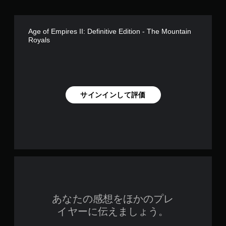
ゲ
ト
押
ー
で
し
ム
は
続
の
な
Age of Empires II: Definitive Edition - The Mountain
け
メ
く
Royals
ず
イ
、
に
ン
地
ゲ
プ
図
ー
レ
に
ム
イ
ピ
を
に
ン
サインインして評価
プ
影
を
レ
響
立
イ
し
て
し
な
た
た
い
り
り
、
他
メ
練
の
ニ
習
情
ュ
用
報
ー
の
を
を
モ
表
操
あなたの感想をほかのプレ
ー
示
作
イヤーに伝えましょう。
ド
さ
で
が
せ
き