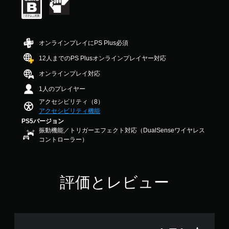
は
イ
に
ま
ず
し
5
中
し
す
や
に
段
の
ま
。
す
プ
階
重
す
く
レ
中
要
。
で
オンラインプレイにPS Plus必須
イ
の
な
き
4
可
音
12人までのPS Plusオンラインプレイヤー対応
ま
音
.
声
能
す
オンラインプレイ対応
声
7
の
。
ボ
1
読
み
1人のプレイヤー
タ
で
み
を
ン
アクセシビリティ（8）
す
キ
上
を
アクセシビリティ機能
ャ
げ
押
PS5バージョン
プ
（
し
振動機能／トリガーエフェクト対応（DualSenseワイヤレス
シ
基
続
コントローラー）
ョ
け
本
ン
ず
）
で
に
表
ゲ
ゲ
評価とレビュー
示
ー
ー
し
ム
ム
ま
の
を
す
開
プ
。
始
レ
時
イ