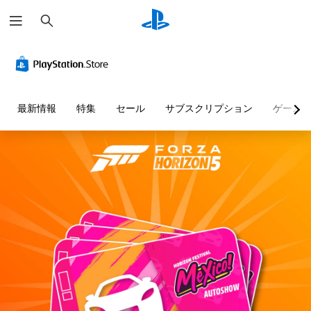
検
索
色
3
字
ボ
難
に
D
幕
タ
易
よ
オ
（
ン
度
る
ー
詳
割
調
表
デ
細
り
整
最新情報
特集
セール
サブスクリプション
ゲーム
現
ィ
）
当
（
の
オ
て
詳
ゲ
代
の
細
ー
3
替
変
）
ム
D
内
更
オ
色
ゲ
の
ー
（
に
ー
す
デ
詳
依
ム
べ
ィ
存
細
の
て
オ
せ
難
）
の
で
ず
易
ゲ
会
音
に
度
ー
話
声
ゲ
を
ム
で
を
ー
変
の
字
出
ム
更
ボ
幕
力
を
し
タ
が
し
プ
た