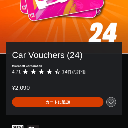
ン
表
て
レ
り
配
示
、
イ
、
置
さ
あ
で
ア
を
れ
な
き
シ
カ
ま
た
ま
ス
ス
す
の
す
ト
タ
。
周
。
機
マ
囲
ま
能
イ
の
た
を
キ
ズ
あ
は
有
ャ
で
Car Vouchers (24)
ら
、
効
プ
き
ゆ
重
に
シ
ま
る
要
す
Microsoft Corporation
す
ョ
場
な
る
4.71
14件の評価
評
。
所
ン
色
こ
価
か
（
を
と
数
ら
目
基
で
ボ
¥2,090
は
音
立
、
本
タ
1
が
つ
ゲ
）
ン
4
聞
色
ー
カートに追加
を
、
ゲ
こ
に
ム
平
押
ー
え
変
を
均
ム
し
る
更
プ
評
プ
よ
続
で
レ
価
レ
う
け
き
イ