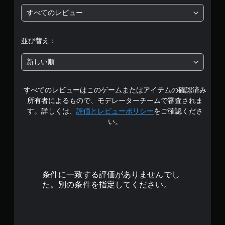
5
す
すべてのレビュー
る
段
テ
キ
階
並び替え：
ス
ト
中
や
新しい順
視
の
覚
情
すべてのレビューはこのゲームまたはアイテムの確認済み
4
報
所有者によるもので、モデレーターチームで審査されま
は
.
す。詳しくは、
評価とレビューポリシー
をご確認くださ
読
い。
み
7
上
げ
1
ら
れ
で
な
条件に一致する評価がありませんでし
い
す
た。別の条件を指定してください。
場
合
が
あ
り