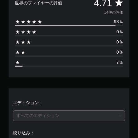
評
4.71
世界のプレイヤーの評価
や
し
設
た
価
14件の評価
定
り
変
93％
メ
数
更
ニ
時
0％
ュ
は
に
ー
0％
画
を
1
面
操
0％
を
作
4
読
で
7％
み
き
、
上
ま
げ
す
平
ま
。
す
均
。
ゲ
評
エディション：
ー
ム
価
プ
すべてのエディション
レ
は
イ
に
絞り込み：
関