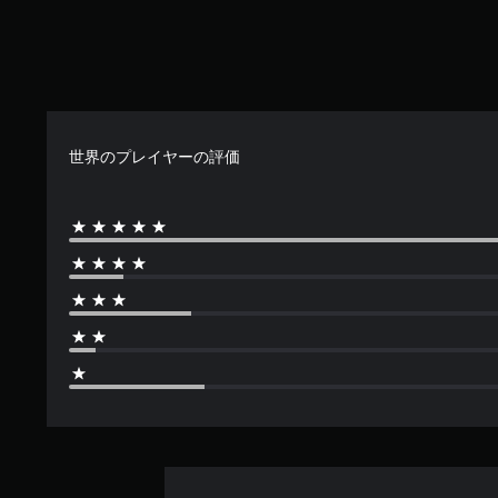
る
ム
更
プ
し
よ
プ
で
レ
続
う
レ
き
イ
け
に
イ
ま
し
ず
し
中
す
や
ま
に
の
。
す
す
プ
重
く
。
世界のプレイヤーの評価
要
レ
で
な
き
イ
音
ま
音
可
声
す
声
能
の
。
読
み
ボ
み
を
タ
上
キ
ン
ャ
げ
を
プ
押
（
シ
し
基
ョ
続
本
ン
け
）
で
ず
表
に
ゲ
示
ゲ
ー
し
ー