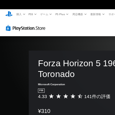
購入
PS5
ゲーム
PS Plus
周辺機器
最新情報
サポ
色
3
字
ボ
難
に
D
幕
タ
易
よ
オ
（
ン
度
る
ー
詳
割
調
表
デ
細
り
整
現
ィ
）
当
（
の
オ
て
詳
ゲ
代
の
細
ー
3
替
ム
変
）
Forza Horizon 5 19
D
内
オ
更
色
ゲ
の
ー
（
Toronado
に
ー
す
デ
依
詳
ム
べ
ィ
存
の
細
て
オ
Microsoft Corporation
せ
難
）
の
で
ず
易
PS5
会
音
ゲ
4.33
141件の評価
に
度
評
話
声
ー
ゲ
を
価
で
を
ム
ー
変
数
字
出
の
¥310
ム
更
は
幕
力
ボ