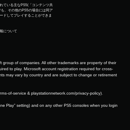
ている主なPS5(「コンテンツ共
も、その他のPS5の場合には同ア
ードしてプレイすることができま
報について
 group of companies. All other trademarks are property of their
ed to play. Microsoft account registration required for cross-
nts may vary by country and are subject to change or retirement
erms-of-service & playstationnetwork.com/privacy-policy).
ine Play” setting) and on any other PS5 consoles when you login