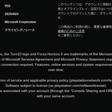
このコンテンツは、アカウントに登録され
PS5
有とオフラインプレイ」設定)ではいつで
カウントでログインした後に、ダウンロ
2025/4/24
す。
Microsoft Corporation
この商品のご利用の前に、重要な健康情
ドライビング／レース
健康のためのご注意
をご参照ください。
os, the Turn10 logo and Forza Horizon 5 are trademarks of the Microsoft
 of Microsoft Services Agreement and Microsoft Privacy Statement requir
et connection required. Features, online services and system requireme
over time.
rms of service and applicable privacy policy (playstationnetwork.com/t
Software subject to license (us.playstation.com/softwarelicense).
 associated with your account (through the “Console Sharing and Offl
with your same account.