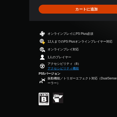
を
し
1
が
し
タ
プ
た
4
表
て
カートに追加
ン
レ
り
1
示
、
配
イ
、
、
さ
あ
置
で
ア
平
れ
な
を
き
シ
均
ま
た
カ
ま
ス
評
す
の
オンラインプレイにPS Plus必須
ス
す
ト
価
。
周
タ
。
機
は
12人までのPS Plusオンラインプレイヤー対応
囲
マ
ま
能
5
の
イ
オンラインプレイ対応
た
キ
を
段
あ
ズ
は
有
ャ
階
1人のプレイヤー
ら
で
、
効
中
プ
ゆ
アクセシビリティ（8）
き
重
に
の
シ
る
アクセシビリティ機能
ま
要
す
4
ョ
場
PS5バージョン
す
な
る
.
所
振動機能／トリガーエフェクト対応（DualSen
ン
。
色
こ
3
ーラー）
か
（
を
と
3
ら
目
で
基
で
ボ
音
立
、
す
本
タ
が
つ
ゲ
）
ン
聞
色
ー
こ
を
ゲ
に
ム
え
ー
押
変
を