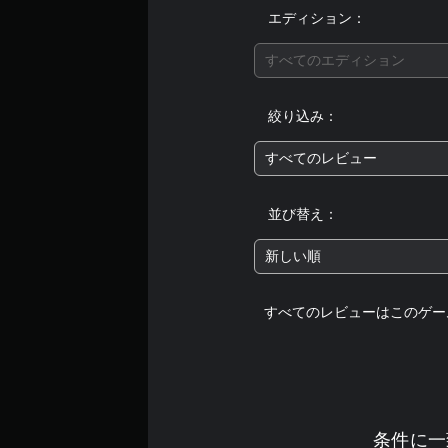
ム
ま
ム
エディション：
の
す
を
開
。
プ
始
すべてのエディション
レ
時
イ
や
し
設
絞り込み：
た
定
り
変
すべてのレビュー
メ
更
ニ
時
ュ
に
並び替え：
ー
画
を
面
新しい順
操
を
作
読
で
み
すべてのレビューはこのゲー
き
上
ま
げ
す
ま
。
す
。
ゲ
ー
条件に一