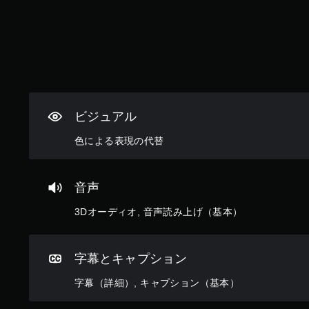
な
い
場
合
が
あ
り
ま
ビジュアル
す
。
色による表現の代替
音声
3Dオーディオ, 音声読み上げ（基本）
字幕とキャプション
字幕（詳細）, キャプション（基本）