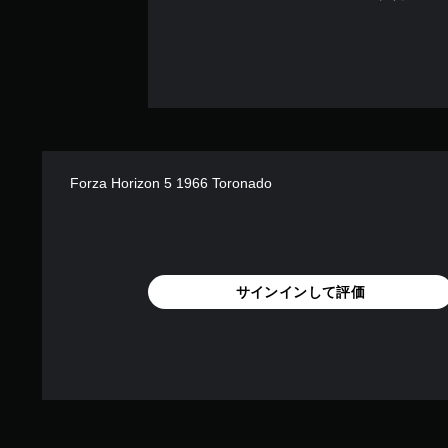
ム
プ
レ
イ
に
関
す
る
テ
キ
Forza Horizon 5 1966 Toronado
ス
ト
や
視
覚
サインインして評価
情
報
は
読
み
上
げ
ら
れ