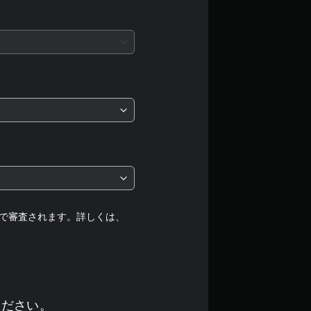
平
均
評
価
は
5
段
階
で審査されます。詳しくは、
中
の
ください。