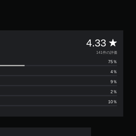
評
4.33
価
141件の評価
75％
数
4％
は
9％
1
2％
10％
4
1
、