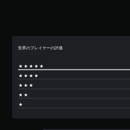
フ
の
す
ェ
5
。
ク
で
ト
す
ア
に
よ
ダ
る
プ
視
テ
覚
世界のプレイヤーの評価
ィ
的
ブ
な
ト
不
快
リ
感
ガ
を
ー
感
エ
じ
フ
る
ェ
こ
と
ク
な
ト
く
な
プ
し
レ