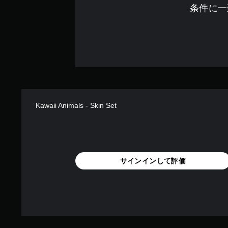
条件に一
の
抵
抗
効
果
を
使
わ
な
く
Kawaii Animals - Skin Set
て
も
ゲ
ー
ム
を
サインインして評価
プ
レ
イ
で
き
ま
す