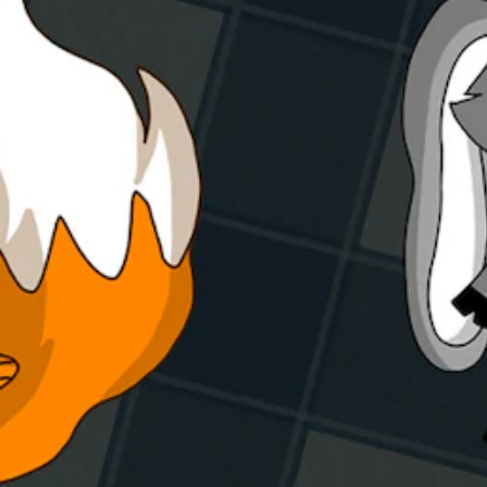
（
で
文
オ
き
字
フ
ま
メ
ラ
す
ニ
イ
。
ュ
ン
ー
プ
コ
や
レ
ン
ス
イ
テ
ト
の
ー
み
ロ
タ
）
ー
ス
ラ
表
ー
示
の
の
振
文
字
動
サ
機
イ
能
ズ
な
を
し
大
で
き