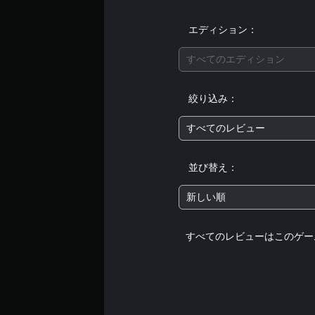
で
イ
プ
で
エディション：
レ
き
ま
イ
すべてのエディション
す
可
。
能
絞り込み：
ト
リ
ガ
すべてのレビュー
ー
エ
並び替え：
フ
ェ
ク
新しい順
ト
を
オ
すべてのレビューはこのゲー
ン
に
し
た
と
き