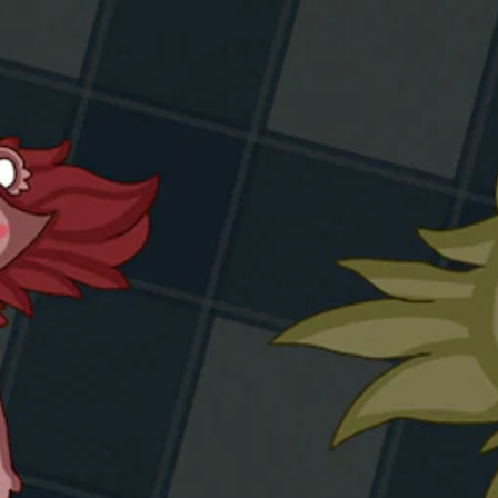
く
プ
し
レ
て
イ
読
可
み
能
や
す
コ
く
ン
表
ト
示
ロ
で
ー
き
ラ
ま
ー
す
の
。
振
動
機
快
能
適
／
な
ハ
ビ
プ
ジ
テ
ィ
ュ