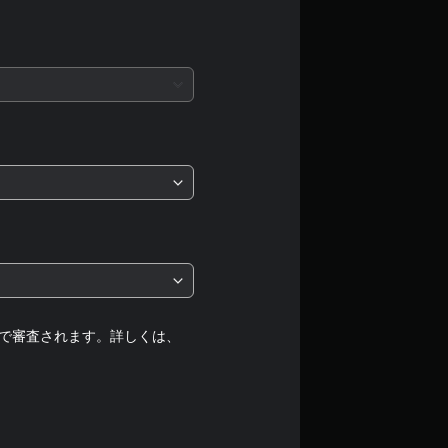
均
評
価
は
5
段
階
中
の
で審査されます。詳しくは、
1
で