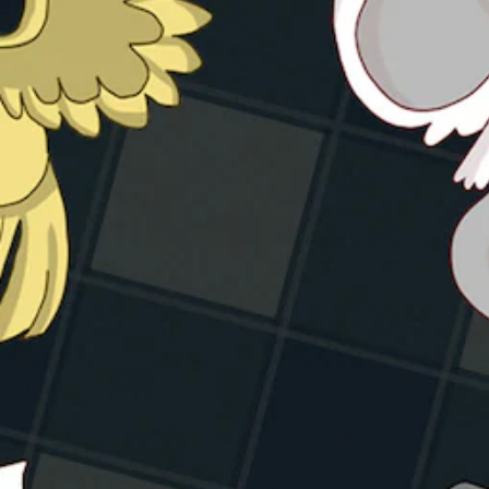
を
ス
で
ー
押
表
き
パ
し
示
ま
ー
続
の
す
ト
け
文
。
の
ず
字
再
に
を
生
ゲ
読
中
ー
み
に
ム
や
、
を
す
ゲ
プ
く
ー
レ
表
ム
イ
示
を
し
で
一
た
き
時
り
ま
停
メ
す
止
ニ
。
で
ュ
き
ー
大
ま
を
き
す
操
。
な
作