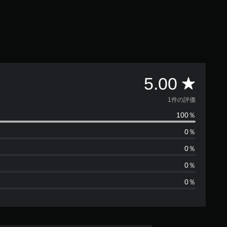
評
5.00
価
1件の評価
100％
数
0％
は
0％
1
0％
0％
、
平