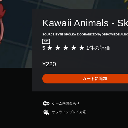
ッ
ア
ク
ル
フ
（
ィ
Kawaii Animals - Sk
基
ー
本
ド
バ
）
SOURCE BYTE SPÓŁKA Z OGRANICZONĄ ODPOWIEDZIALNO
ッ
PS5
カ
ク
5
1件の評価
メ
評
を
ラ
価
使
の
数
わ
¥220
動
は
ず
き
1
に
や
、
ゲ
カートに追加
ゲ
平
ー
ー
均
ム
ム
評
を
プ
価
プ
レ
は
ゲーム内課金あり
レ
イ
5
イ
オフラインプレイ対応
中
段
で
の
階
き
エ
中
ま