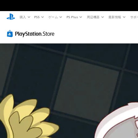
購入
PS5
ゲーム
PS Plus
周辺機器
最新情報
サポ
判
音
ボ
ゲ
読
量
タ
ー
し
コ
ン
ム
や
ン
を
の
す
ト
押
一
い
ロ
し
時
テ
ー
続
停
キ
ル
け
止
ス
ず
個
ゲ
ト
に
々
ー
の
プ
ム
メ
音
の
レ
ニ
量
プ
ュ
イ
を
レ
ー
可
下
イ
や
能
げ
中
ス
た
や
ボ
テ
り
ム
タ
ー
消
ー
ン
タ
音
ビ