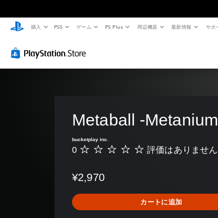
購入
PS5
ゲーム
PS Plus
周辺機器
最新情報
サポ
音
字
ボ
操
テ
量
幕
タ
作
キ
コ
（
ン
方
ス
ン
基
割
法
ト
ト
本
り
の
チ
ロ
）
当
確
ャ
ー
て
認
ッ
主
ル
の
ト
要
ゲ
な
変
の
Metaball -Metaniu
ー
個
ス
更
ム
読
々
ト
の
の
（
み
bucketplay inc.
ー
操
音
基
上
0
評価はありません
リ
評
作
量
本
げ
ー
価
方
を
）
と
は
テ
法
下
¥2,970
キ
あ
キ
を
プ
げ
ャ
り
ス
い
リ
た
ラ
ま
ト
つ
セ
り
カートに追加
ク
せ
チ
で
ッ
消
タ
ん
ャ
も
ト
音