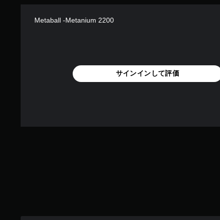
、
き
ョ
練
ま
ン
習
す
Metaball -Metanium 2200
か
用
。
ら
の
選
モ
べ
ー
ま
ド
す
サインインして評価
が
。
用
意
さ
れ
て
い
ま
す
。