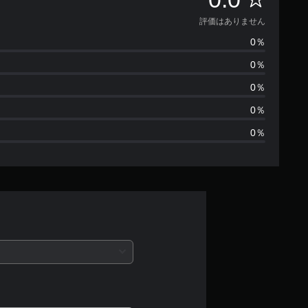
価
評価はありません
0％
は
0％
あ
0％
り
0％
0％
ま
せ
ん