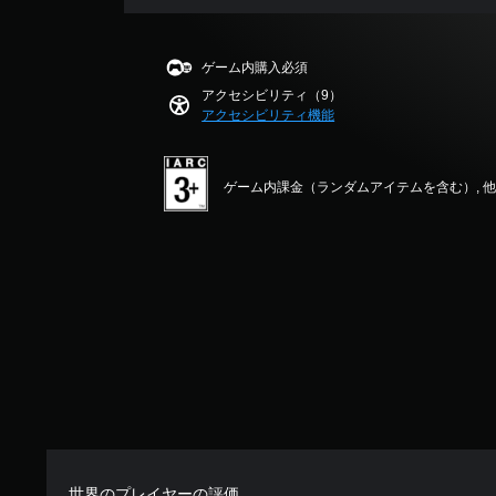
ー
ッ
見
の
で
の
ト
ら
レ
き
み
を
れ
イ
ま
ゲーム内購入必須
字
音
ま
ア
す
アクセシビリティ（9）
幕
声
す
ウ
。
アクセシビリティ機能
が
読
。
ト
表
み
を
示
上
使
チ
さ
げ
っ
ゲーム内課金（ランダムアイテムを含む）, 
ュ
れ
で
た
ー
ま
き
り
す
ト
ま
、
。
す
ボ
リ
。
タ
ア
ン
ル
配
ク
の
置
イ
確
を
ッ
認
編
ク
集
ゲ
チ
し
ー
て
ャ
ム
、
プ
ッ
世界のプレイヤーの評価