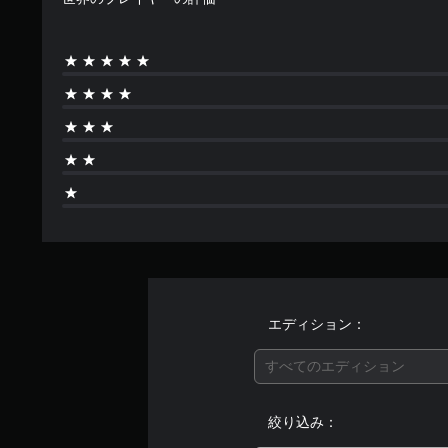
操
レ
ト
作
イ
あ
方
の
ら
法
チ
か
を
ュ
じ
変
ー
め
更
ト
用
で
リ
意
き
ア
さ
ま
ル
れ
す
情
た
。
報
メ
を
ッ
い
ス
セ
つ
テ
ー
で
ィ
ジ
も
エディション：
や
ッ
見
ア
ク
ら
イ
すべてのエディション
の
れ
コ
ま
感
ン
す
度
絞り込み：
を
。
調
送