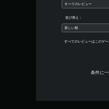
整
受
すべてのレビュー
練
信
（
習
し
基
て
並び替え：
モ
本
、
ー
）
他
新しい順
ド
の
ス
ゲ
プ
テ
ー
レ
ィ
すべてのレビューはこのゲー
ム
イ
ッ
の
ヤ
ク
メ
ー
の
イ
と
感
ン
コ
度
プ
ミ
を
条件に一
レ
ュ
い
イ
ニ
く
に
ケ
つ
影
ー
か
響
シ
の
し
ョ
オ
な
ン
プ
い
で
シ