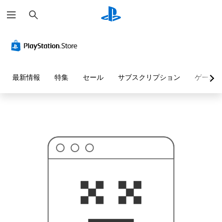
検
お
索
探
し
の
ペ
ー
ジ
は
見
最新情報
特集
セール
サブスクリプション
ゲーム
つ
か
り
ま
せ
ん
で
し
た
。