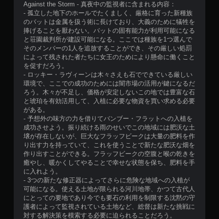
Against the Storm - 真夜中の監視者に含まれる内容：
- 孤立した地下のホールでたくましく、厳格に育った新種族
のバットは金属を扱う術に長けており、大義のために犠牲を
捧げることを厭わない。バットの固有能力が利用可能になる
と荘園裁判所が建設可能になる。ここでは種族を1つ選んで
そのメンバーの1人を追放することができ、その厳しい処罰
によって残された者たちに女王のためにより懸命に働くこと
を促すだろう。
- ロッキー・ラヴィーンは木々さえも石でできている厳しい
環境で、ここでの成功のためには闇市場の活用が鍵になるだ
ろう。木々が不足し、価格が安定しないこの地では豊富な石
と琥珀を有効活用して、入植に必要な物資を買い求める必要
がある。
- 予想外の味方の力を借りてバンブー・フラットへの入植を
成功させよう。振り続ける雨のせいでこの地域には肥沃な土
壌が存在しないが、巨大なフラッフビークは大量の肥料を作
り出す力を持っていて、これを使うことで新たな肥沃な畑を
作り出すことができる。フラッフビークの空腹と喉の乾きを
癒やし、暖かくしてやることで幸せな状態を保ち、肥料を手
に入れよう。
- 3つの新たな修正器によってさらに危険な地域への入植が
可能になる。使える土地が限られる河川地帯、かつて古代人
にとっての要地であり今でも要石の利用を制限する沈黙の守
護者によって監視されている土地など、総督は新たな挑戦に
対する解決策を模索する必要に迫られることだろう。