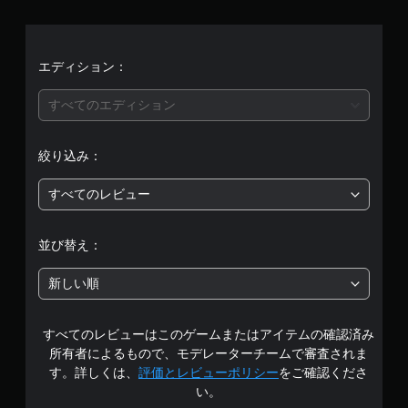
均
評
価
エディション：
は
すべてのエディション
5
絞り込み：
段
すべてのレビュー
階
中
並び替え：
の
新しい順
5
すべてのレビューはこのゲームまたはアイテムの確認済み
で
所有者によるもので、モデレーターチームで審査されま
す
す。詳しくは、
評価とレビューポリシー
をご確認くださ
い。