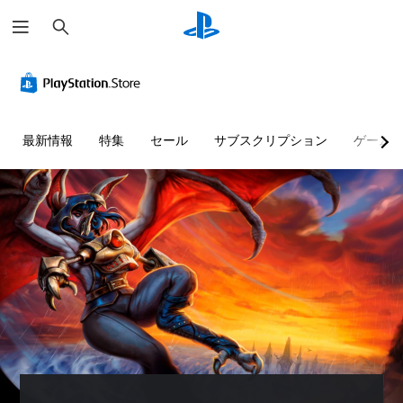
検
索
最新情報
特集
セール
サブスクリプション
ゲーム