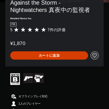
Against the Storm - 
Nightwatchers 真夜中の監視者
Hooded Horse Inc.
PS5
5
7件の評価
評
価
数
¥1,870
は
7
、
カートに追加
平
均
評
価
は
5
段
階
中
の
オフラインプレイ対応
5
1人のプレイヤー
で
す