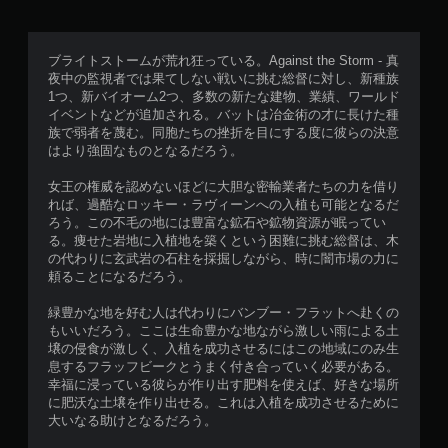
ブライトストームが荒れ狂っている。Against the Storm - 真
夜中の監視者では果てしない戦いに挑む総督に対し、新種族
1つ、新バイオーム2つ、多数の新たな建物、業績、ワールド
イベントなどが追加される。バットは冶金術の才に長けた種
族で弱者を蔑む。同胞たちの挫折を目にする度に彼らの決意
はより強固なものとなるだろう。
女王の権威を認めないほどに大胆な密輸業者たちの力を借り
れば、過酷なロッキー・ラヴィーンへの入植も可能となるだ
ろう。この不毛の地には豊富な鉱石や鉱物資源が眠ってい
る。痩せた岩地に入植地を築くという困難に挑む総督は、木
の代わりに玄武岩の石柱を採掘しながら、時に闇市場の力に
頼ることになるだろう。
緑豊かな地を好む人は代わりにバンブー・フラットへ赴くの
もいいだろう。ここは生命豊かな地ながら激しい雨による土
壌の侵食が激しく、入植を成功させるにはこの地域にのみ生
息するフラッフビークとうまく付き合っていく必要がある。
幸福に浸っている彼らが作り出す肥料を使えば、好きな場所
に肥沃な土壌を作り出せる。これは入植を成功させるために
大いなる助けとなるだろう。