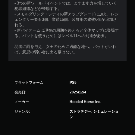
- 3つの新ワールドイベントでは、ますます力を増していく
犯罪組織などが登場する。
- スモルダリング・シティの新アップグレードに加え、レジ
ェンダリー要石3個、業績16個、装飾用の建物6個が追加さ
れる。
- 新バイオームは現在の周期を終えると全体マップに登場す
る。バットを使うためにはレベル11への到達が必要。
弱者に罰を与え、女王のために過酷な地へ。バットがいれ
ば、意思の弱い者に出る幕はない。
プラットフォーム:
PS5
発売日:
2025/12/4
メーカー:
Hooded Horse Inc.
ジャンル:
ストラテジー, シミュレーショ
ン