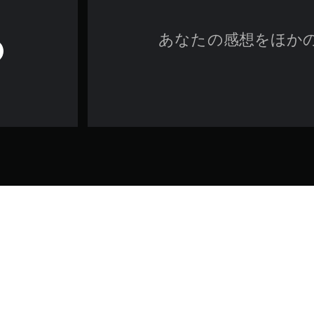
あなたの感想をほか
ゲーム／法的情報
トフォーマーでは、禁断のアーティファクトを盗んだ後、呪われた次元