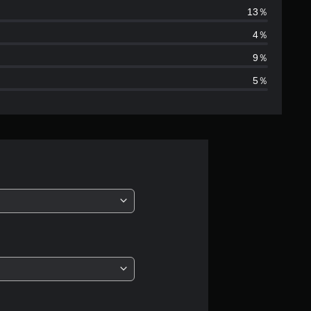
数
13％
は
4％
7
9％
5％
7
、
平
均
評
価
は
5