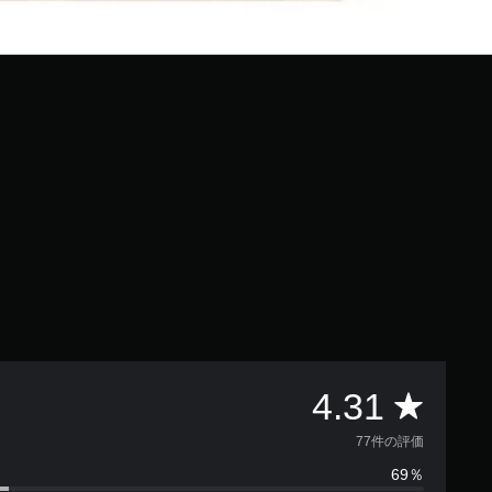
評
4.31
価
77件の評価
69％