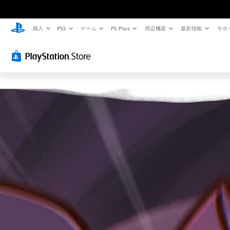
購入
PS5
ゲーム
PS Plus
周辺機器
最新情報
サポ