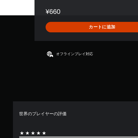
価
数
¥660
は
7
7
カートに追加
、
平
均
評
価
オフラインプレイ対応
は
5
段
階
中
の
4
.
3
1
世界のプレイヤーの評価
で
す