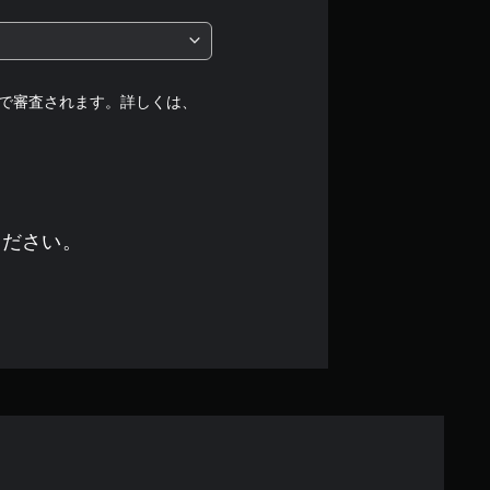
段
階
中
で審査されます。詳しくは、
の
4
.
ください。
3
1
で
す