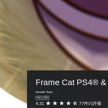
Frame Cat PS4® &
Xeneder Team
PS4
PS5
4.31
77件の評価
評