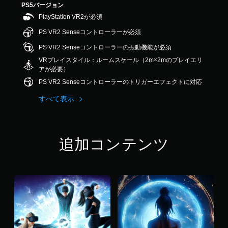
PS5バージョン
8
で
PlayStation VR2が必須
す
PS VR2 Senseコントローラーが必須
PS VR2 Senseコントローラーの振動機能が必須
VRプレイスタイル：ルームスケール（2m×2mのプレイエリ
アが必要）
PS VR2 Senseコントローラーのトリガーエフェクトに対応
すべて表示
追加コンテンツ