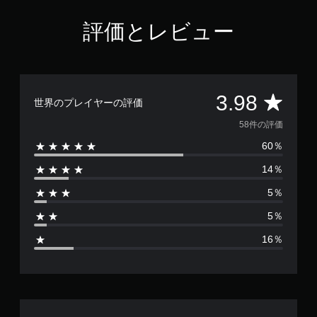
評価とレビュー
評
3.98
世界のプレイヤーの評価
価
58件の評価
60％
数
14％
は
5％
5
5％
8
16％
、
平
均