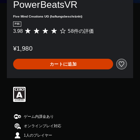
PowerBeatsVR
Five Mind Creations UG (haftungsbeschränkt)
PS5
3.98
58件の評価
評
価
数
¥1,980
は
5
8
カートに追加
、
平
均
評
価
は
5
段
階
中
ゲーム内課金あり
の
オンラインプレイ対応
3
.
1人のプレイヤー
9