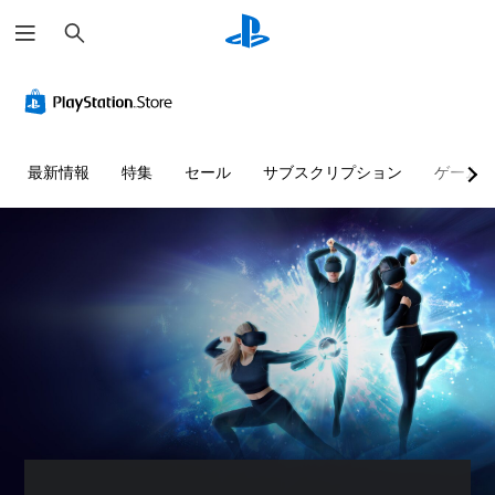
検
索
最新情報
特集
セール
サブスクリプション
ゲーム